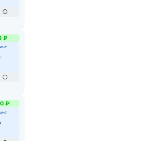
0 ₽
инг
ь
0 ₽
инг
ь