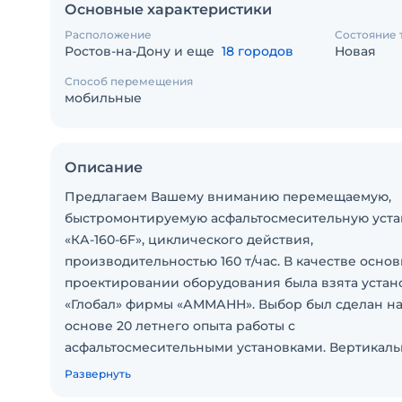
Основные характеристики
Расположение
Состояние 
Ростов-на-Дону и еще
18 городов
Новая
Способ перемещения
мобильные
Описание
Предлагаем Вашему вниманию перемещаемую,
быстромонтируемую асфальтосмесительную уста
«КА-160-6F», циклического действия,
производительностью 160 т/час. В качестве осно
проектировании оборудования была взята устан
«Глобал» фирмы «АММАНН». Выбор был сделан н
основе 20 летнего опыта работы с
асфальтосмесительными установками. Вертикал
расположение башни установки обеспечивает
Развернуть
незначительные установочные габариты и боль