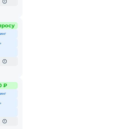
просу
инг
ь
0 ₽
инг
ь