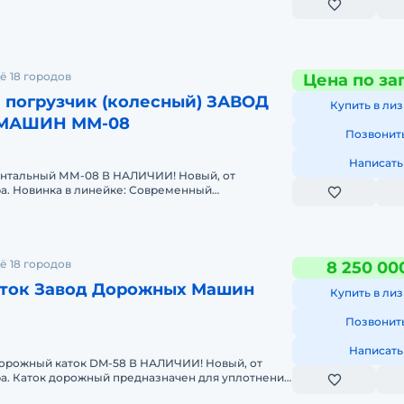
аниям
ё 18 городов
Цена по за
, не
 погрузчик (колесный) ЗАВОД
Купить в лиз
у,
МАШИН ММ-08
Позвонит
ованы
Написать
ти
нтальный ММ-08 В НАЛИЧИИ! Новый, от
а. Новинка в линейке: Современный
ом
грузчик, разработанный с учетом а
ё 18 городов
8 250 00
ток Завод Дорожных Машин
Купить в лиз
ению
Позвонит
Написать
рожный каток DM-58 В НАЛИЧИИ! Новый, от
а. Каток дорожный предназначен для уплотнения
месей при больших