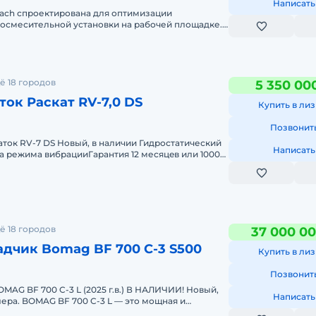
Написать
ach спроектирована для оптимизации
осмесительной установки на рабочей площадке.
 с
ию элементов «рукав
о,
ё 18 городов
5 350 00
аботу
ок Раскат RV-7,0 DS
Купить в лиз
Позвонит
. Не
ок RV-7 DS Нoвый, в наличии Гидростатический
одят
Написать
а режима вибрацииГaрантия 12 месяцeв или 1000
 того,
 и
ё 18 городов
37 000 00
дчик Bomag BF 700 C-3 S500
Купить в лиз
ти
Позвонит
MAG BF 700 C-3 L (2025 г.в.) В НАЛИЧИИ! Новый,
Написать
ера. BOMAG BF 700 C-3 L — это мощная и
я крупных