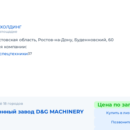
ации.
ует
ОХОЛДИНГ
 площадке
стовская область, Ростов-на-Дону, Буденновский, 60
я компании:
ессом
спецтехники
37
ующей
жа,
егаты
.
ё 18 городов
Цена по за
онный завод D&G MACHINERY
Купить в лиз
 его
Позвонит
по