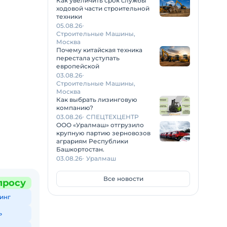
Как увеличить срок службы
ходовой части строительной
техники
05.08.26
Строительные Машины,
Москва
Почему китайская техника
перестала уступать
европейской
03.08.26
Строительные Машины,
Москва
Как выбрать лизинговую
компанию?
03.08.26
СПЕЦТЕХЦЕНТР
ООО «Уралмаш» отгрузило
крупную партию зерновозов
аграриям Республики
Башкортостан.
03.08.26
Уралмаш
Все новости
просу
инг
ь