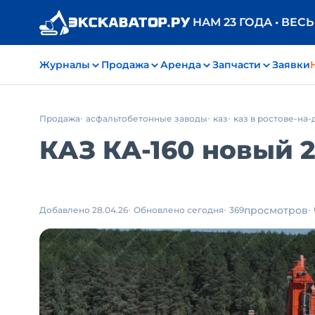
НАМ 23 ГОДА • ВЕС
Журналы
Продажа
Аренда
Запчасти
Заявки
Продажа
асфальтобетонные заводы
каз
каз в ростове-на-
КАЗ КА-160 новый 20
просмотров
Добавлено 28.04.26
Обновлено сегодня
369