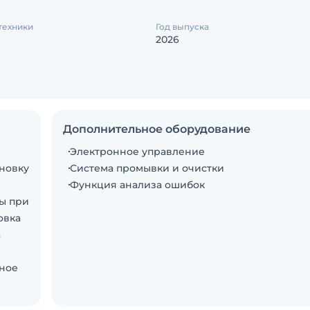
техники
Год выпуска
2026
Дополнительное оборудование
Электронное управление
новку
Система промывки и очистки
Функция анализа ошибок
вы при
овка
а
ьное
шую