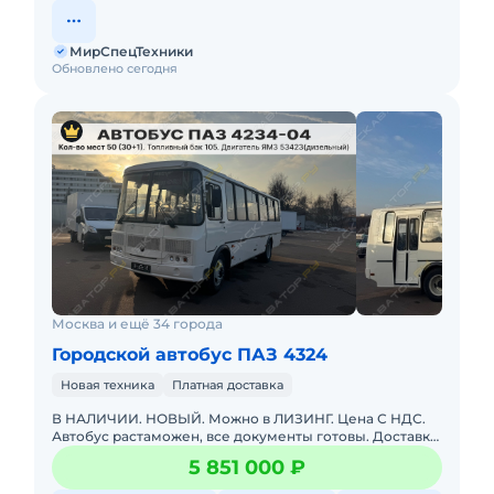
МирСпецТехники
Обновлено сегодня
Москва и ещё 34 города
Городской автобус ПАЗ 4324
Новая техника
Платная доставка
В НАЛИЧИИ. НОВЫЙ. Можно в ЛИЗИНГ. Цена С НДС.
Автобус растаможен, все документы готовы. Доставка
до базы или объекта. ООО "МирСпецТехники" является
5 851 000 ₽
мультибрендо