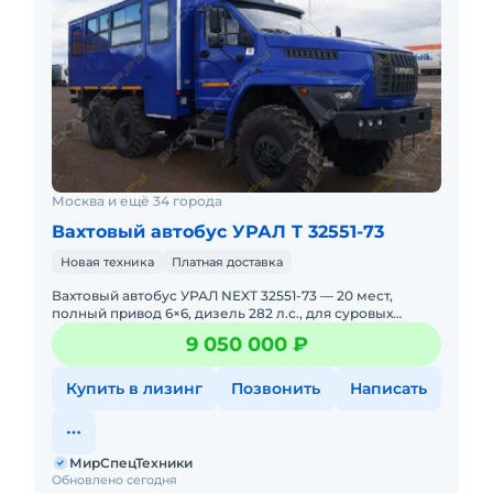
- Люк аварийно-вентиляционный - 2;
- Клапан избыточного давления (для
вентиляции салона) - 2.
-----
ООО "МирСпецТехники" - Купил — работаешь.
Остальное — на нас.Цена с НДС.
Москва и ещё 34 города
Вахтовый автобус УРАЛ T 32551-73
Новая техника
Платная доставка
Вахтовый автобус УРАЛ NEXT 32551-73 — 20 мест,
полный привод 6×6, дизель 282 л.с., для суровых
условий! ПОД ЗАКАЗ. НОВЫЙ. Можно в ЛИЗИНГ. Цена
9 050 000 ₽
С НД
Купить в лизинг
Позвонить
Написать
МирСпецТехники
Обновлено сегодня