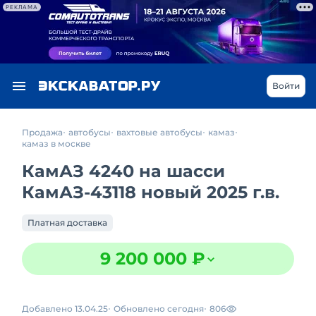
РЕКЛАМА
Войти
Продажа
автобусы
вахтовые автобусы
камаз
камаз в москве
КамАЗ 4240 на шасси
КамАЗ-43118 новый 2025 г.в.
Платная доставка
9 200 000 ₽
Добавлено 13.04.25
Обновлено сегодня
806