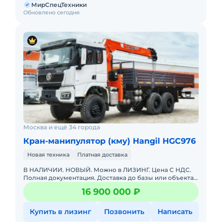
МирСпецТехники
Обновлено сегодня
Москва и ещё 34 города
Кран-манипулятор (кму) Hangil HGC976
Новая техника
Платная доставка
В НАЛИЧИИ. НОВЫЙ. Можно в ЛИЗИНГ. Цена С НДС.
Полная документация. Доставка до базы или объекта.
ООО "МирСпецТехники" является мультибрендовым
16 900 000 ₽
официальным дилер
Купить в лизинг
Позвонить
Написать