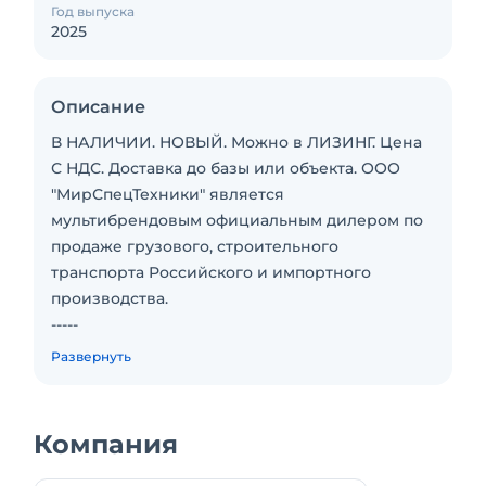
Год выпуска
2025
Описание
В НАЛИЧИИ. НОВЫЙ. Можно в ЛИЗИНГ. Цена
С НДС. Доставка до базы или объекта. ООО
"МирСпецТехники" является
мультибрендовым официальным дилером по
продаже грузового, строительного
транспорта Российского и импортного
производства.
-----
Характеристика и количество:
Развернуть
- Шасси: Камаз 43118-48. Колесная формула
6х6. МКБ, МОБ, дв. КАМАЗ 667.511-300, ТНВД
АЗПИ, система нейтрализ. ОГ(AdBlue),
Компания
КПП-1310ТО, топливный бак. Кабина без
спального места - 1;