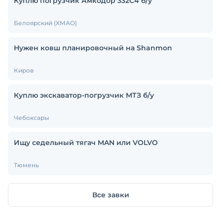
Куплю погрузчик Амкодор 332С4 б/у
Белоярский (ХМАО)
Нужен ковш планировочный на Shanmon
Киров
Куплю экскаватор-погрузчик МТЗ б/у
Чебоксары
Ищу седельный тягач MAN или VOLVO
Тюмень
Все завки