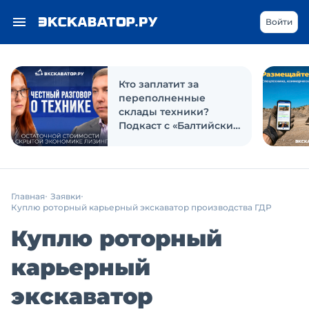
Войти
Кто заплатит за
переполненные
склады техники?
Подкаст с «Балтийским
лизингом»
Главная
Заявки
Куплю роторный карьерный экскаватор производства ГДР
Куплю роторный
карьерный
экскаватор