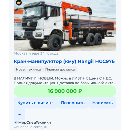
Москва и ещё 34 города
Кран-манипулятор (кму) Hangil HGC976
Новая техника
Платная доставка
В НАЛИЧИИ. НОВЫЙ. Можно в ЛИЗИНГ. Цена С НДС.
Полная документация. Доставка до базы или объекта.
ООО "МирСпецТехники" является мультибрендовым
16 900 000 ₽
официальным дилер
Купить в лизинг
Позвонить
Написать
МирСпецТехники
Обновлено сегодня