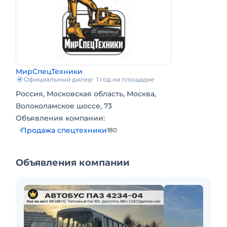
Мощность двигателя, (л.с.): 168,9
КПП: механическая
Цена с НДС. Помогу с доставкой. Готова к
эксплуатации. Возможна продажа в лизинг.
Заводская гарантия. Склад запасных частей.
Доставка по РФ. Подбор комплектации.
МирСпецТехники
Полная документация.
Официальный дилер
1 год на площадке
Россия, Московская область, Москва,
Волоколамское шоссе, 73
Объявления компании:
Продажа спецтехники
180
Объявления компании