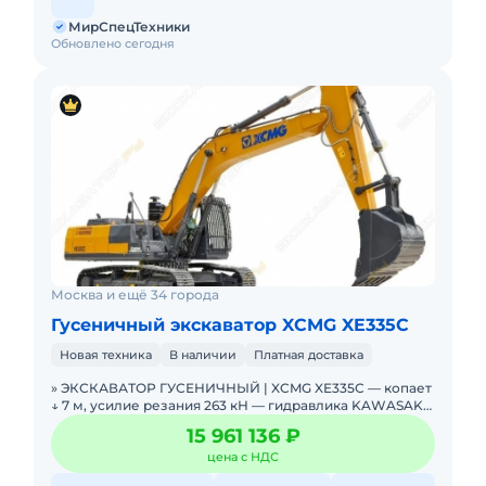
МирСпецТехники
Обновлено сегодня
Москва и ещё 34 города
Гусеничный экскаватор XCMG XE335C
Новая техника
В наличии
Платная доставка
» ЭКСКАВАТОР ГУСЕНИЧНЫЙ | XCMG XE335C — копает
↓ 7 м, усилие резания 263 кН — гидравлика KAWASAKI
+ NABTESCO. В НАЛИЧИИ. Можно в ЛИЗИНГ.
15 961 136 ₽
цена с НДС