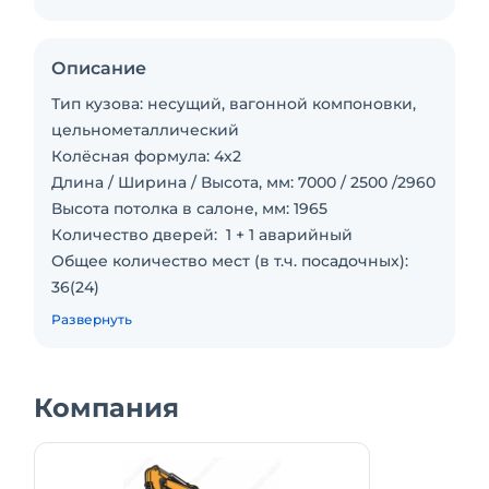
Описание
Тип кузова: несущий, вагонной компоновки,
цельнометаллический
Колёсная формула: 4х2
Длина / Ширина / Высота, мм: 7000 / 2500 /2960
Высота потолка в салоне, мм: 1965
Количество дверей: 1 + 1 аварийный
Общее количество мест (в т.ч. посадочных):
36(24)
Емкость топливного бака, л: 105
Развернуть
Рулевой механизм: с гидроусилителем руля
Шины 8,25R20"
Отопление: автономный жидкостный
Компания
предпусковой подогреватель и салонные
отопители (дизельный)
Двигатель: ЯМЗ 5342