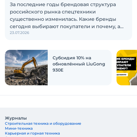
За последние годы брендовая структура
российского рынка спецтехники
существенно изменилась. Какие бренды
сегодня выбирают покупатели и почему, а
23.07.2026
также кого считают лидерами рынка?
Экскаватор Ру провёл исследование, чтобы
ответить на эти вопросы
Субсидия 10% на
обновлённый LiuGong
930E
Журналы
Строительная техника и оборудование
Мини-техника
Карьерная и горная техника