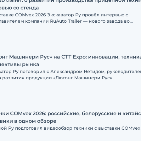
o trailer: о развитии производства прицепной техни
вью со стенда
ставке COMvex 2026 Экскаватор Ру провёл интервью с
тавителем компании RuAuto Trailer — нового завода во
мирской области, рассчитанного на выпуск до 10 000 един
и в год
нг Машинери Рус» на СТТ Expo: инновации, техник
пективы рынка
ватор Ру поговорил с Александром Нетидом, руководителе
а развития продукции «Люгонг Машинери Рус»
ки COMvex 2026: российские, белорусские и китай
вики в одном обзоре
вой Ру подготовил видеообзор техники с выставки COMvex