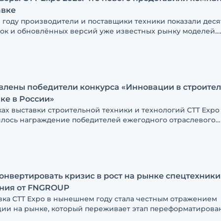
авке
м году производители и поставщики техники показали деся
ок и обновлённых версий уже известных рынку моделей.
азываем об интересных экспонатах, которые нам удалось
атлеть
влены победители конкурса «Инновации в строите
ке в России»
ках выставки строительной техники и технологий CTT Expo
ялось награждение победителей ежегодного отраслевого
рса «Инновации в строительной технике в России»
онвертировать кризис в рост на рынке спецтехник
ния от FNGROUP
вка CTT Expo в нынешнем году стала честным отражением
ции на рынке, который переживает этап переформатирова
с-моделей. Заместитель генерального директора компани