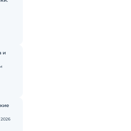
ки.
иц
а и
м
ские
 2026