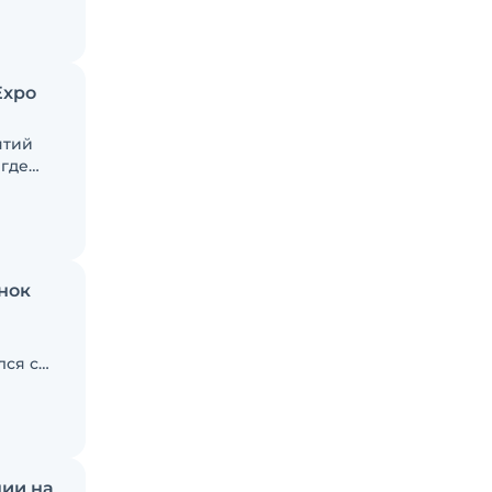
Expo
ятий
 где
нок
лся с
тизу,
ал
нии на