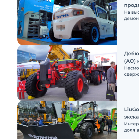
прод
На вы
демон
решен
техно
техни
Мы по
компа
Дебют
(АО) 
Несмо
сдерж
(АО),
машин
беспи
через 
LiuGo
экск
Интере
доля 
полно