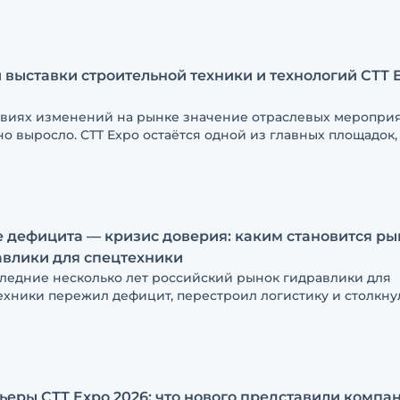
ng
 выставки строительной техники и технологий СТТ 
овиях изменений на рынке значение отраслевых меропри
но выросло. CTT Expo остаётся одной из главных площадок,
нии представляют новые решения, обсуждают актуальные
сы отрасли и встречаются с партнёрами и клиентами
 дефицита — кризис доверия: каким становится ры
авлики для спецтехники
следние несколько лет российский рынок гидравлики для
ехники пережил дефицит, перестроил логистику и столкну
ением множества новых игроков. О том, почему сегодня
ики всё чаще смотрят не на цену, а на техническую экспер
ие продукции на складах и репутацию поставщика, рассказ
альный директор ИмпортТехСнаб Евгений Корякин
еры СТТ Expo 2026: что нового представили компа