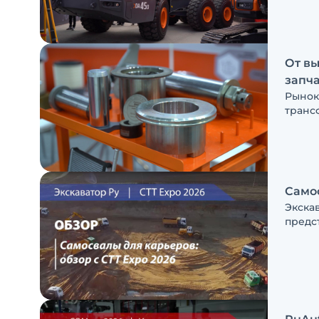
FNGRO
главны
почем
От вы
запча
Рынок
транс
участ
управ
Expo 
преим
техни
Самос
Экска
предс