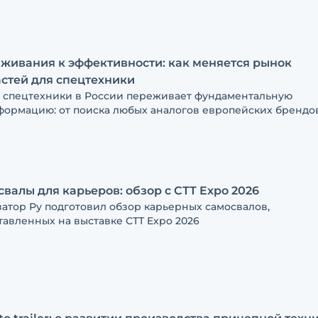
UP Антон Шахуров в интервью Экскаватор Ру рассказал о
х вызовах индустрии, роли российских IT-разработок и о т
у сервисные контракты становятся новым стандартом каче
живания к эффективности: как меняется рынок
стей для спецтехники
 спецтехники в России переживает фундаментальную
формацию: от поиска любых аналогов европейских брендо
ники перешли к выстраиванию надёжных цепочек поставок
лению совокупной стоимостью владения техникой. Выставк
2026 наглядно показала, что теперь ключевым конкурентн
уществом становится не низкая цена, а скорость отгрузки,
ческая экспертиза поставщика и гарантия на комплектующ
валы для карьеров: обзор с СТТ Expo 2026
ватор Ру подготовил обзор карьерных самосвалов,
тавленных на выставке СТТ Expo 2026