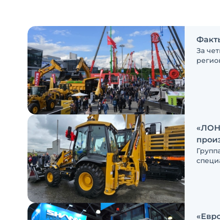
Факты
За чет
регио
аудит
приня
«ЛОН
произ
Групп
специ
участ
завод
экска
«Евро