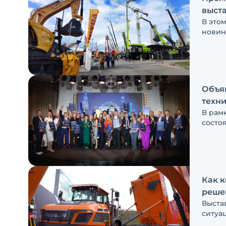
выст
В это
новин
Расск
запеч
Объя
техни
В рам
состо
конку
Как к
реше
Выста
ситуа
бизне