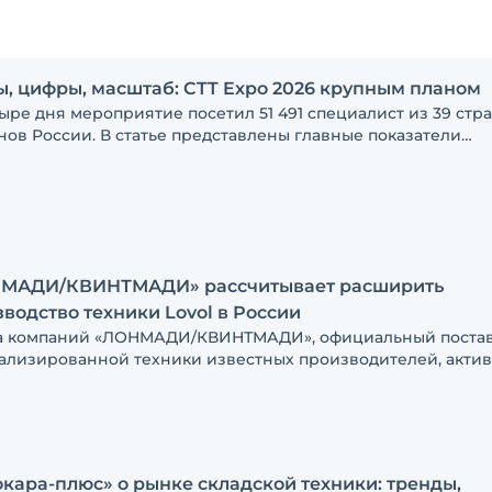
, цифры, масштаб: CTT Expo 2026 крупным планом
ыре дня мероприятие посетил 51 491 специалист из 39 стра
нов России. В статье представлены главные показатели
ории выставки, в том числе география посетителей и их уч
тии решений о закупках
МАДИ/КВИНТМАДИ» рассчитывает расширить
водство техники Lovol в России
а компаний «ЛОНМАДИ/КВИНТМАДИ», официальный поста
ализированной техники известных производителей, акти
вует в локализации производства экскаваторов-погрузчико
е в Тосно. В перспективе здесь планируют наладить выпуск
ваторов и фронтальных погрузчиков Lovol
кара-плюс» о рынке складской техники: тренды,