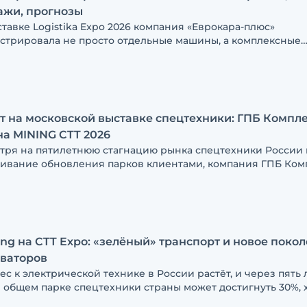
ажи, прогнозы
ставке Logistika Expo 2026 компания «Еврокара-плюс»
стрировала не просто отдельные машины, а комплексные
ия. Если раньше рынок присматривался к электромобиль
логиям, то сегодня предприятия начинают отказываться от
ки с ДВС ради снижения расходов и повышения эффективн
говорили о трендах, спросе и будущем рынка с представи
нии
 на московской выставке спецтехники: ГПБ Компл
на MINING CTT 2026
тря на пятилетнюю стагнацию рынка спецтехники России 
ивание обновления парков клиентами, компания ГПБ Ком
 поставщик карьерной техники ESTAR, делает ставку не на 
, а на комплексный подход — от сервисного обслуживания
лотных технологий, которые станут массовым стандартом 
3–5 лет
ng на CTT Expo: «зелёный» транспорт и новое поко
аваторов
с к электрической технике в России растёт, и через пять 
в общем парке спецтехники страны может достигнуть 30%, 
стью заменить дизельные машины она не сможет, уверены