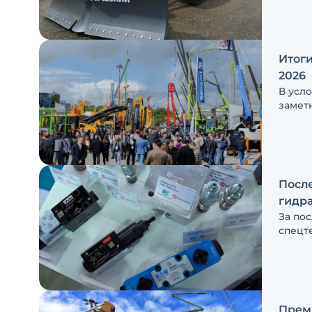
LiuGo
Итоги
2026
В усл
замет
компа
вопро
После
гидр
За по
спецт
появл
заказч
налич
генер
Премь