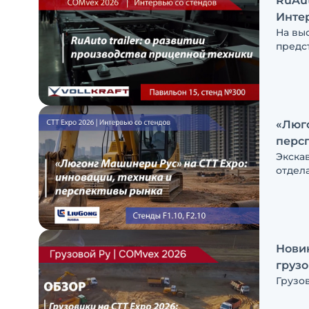
RuAut
Интер
На вы
предс
Влади
техник
«Люго
перс
Экска
отдел
Новин
грузо
Грузо