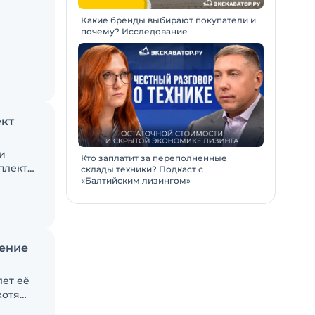
Какие бренды выбирают покупатели и
почему? Исследование
ным
ости.
телем
ект
и
Кто заплатит за переполненные
плект
склады техники? Подкаст с
«Балтийским лизингом»
продажу
 до
уже
ление
лет её
хотя
 в