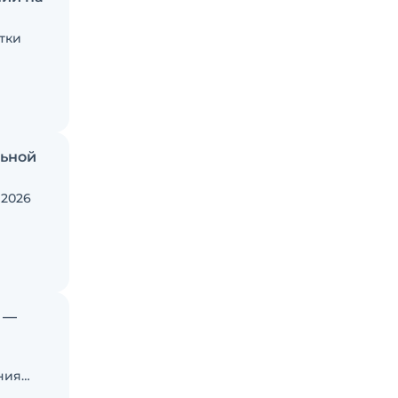
тки
льной
 2026
и —
ния
и