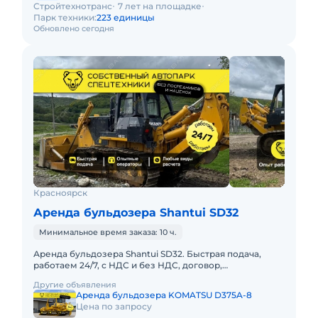
Стройтехнотранс
7 лет на площадке
Парк техники:
223 единицы
Обновлено сегодня
Красноярск
Аренда бульдозера Shantui SD32
Минимальное время заказа: 10 ч.
Аренда бульдозера Shantui SD32. Быстрая подача,
работаем 24/7, с НДС и без НДС, договор,
закрывающие документы. АРЕНДА БУЛЬДОЗЕРА
Другие объявления
SHANTUI SD32Предоставляем в а
Аренда бульдозера KOMATSU D375A-8
Цена по запросу