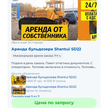
Уфа и ещё 34 города
Аренда бульдозера Shantui SD22
Минимальное время заказа: 7+1 ч.
Подача в день заказа. Пакет отчетных документов. С
оператором. Топливо включено в стоимость. Топливо
оплачивается отдельно. Долгосрочная аренда.
Другие объявления
Краткосрочная а
Аренда бульдозера Shantui SD22
1 000 ₽ час
8 000 ₽ смена
Аренда бульдозера Shantui SD22
Цена по запросу
Показать еще 9 из 11
Цена по запросу