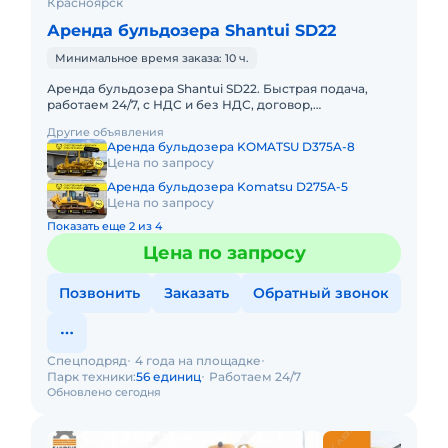
Красноярск
Аренда бульдозера Shantui SD22
Минимальное время заказа: 10 ч.
Аренда бульдозера Shantui SD22. Быстрая подача,
работаем 24/7, с НДС и без НДС, договор,
закрывающие документы. АРЕНДА БУЛЬДОЗЕРА
Другие объявления
SHANTUI SD22Предоставляем в а
Аренда бульдозера KOMATSU D375A-8
Цена по запросу
Аренда бульдозера Komatsu D275A-5
Цена по запросу
Показать еще 2 из 4
Цена по запросу
Позвонить
Заказать
Обратный звонок
Спецподряд
4 года на площадке
Парк техники:
56 единиц
Работаем 24/7
Обновлено сегодня