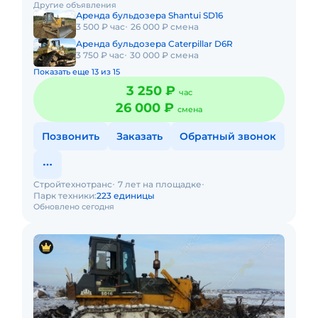
Другие объявления
операторами.В наличии соб
Аренда бульдозера Shantui SD16
3 500 ₽ час
26 000 ₽ смена
Аренда бульдозера Caterpillar D6R
3 750 ₽ час
30 000 ₽ смена
Показать еще 13 из 15
3 250 ₽
час
26 000 ₽
смена
Позвонить
Заказать
Обратный звонок
Стройтехнотранс
7 лет на площадке
Парк техники:
223 единицы
Обновлено сегодня