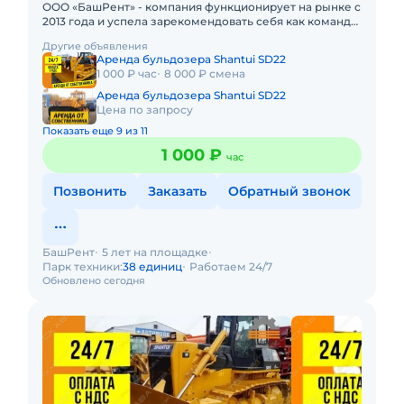
ООО «БашРент» - компания функционирует на рынке с
2013 года и успела зарекомендовать себя как команда
профессионалов. В нашем автопарке более 40 еди
Другие объявления
Аренда бульдозера Shantui SD22
1 000 ₽ час
8 000 ₽ смена
Аренда бульдозера Shantui SD22
Цена по запросу
Показать еще 9 из 11
1 000 ₽
час
Позвонить
Заказать
Обратный звонок
БашРент
5 лет на площадке
Парк техники:
38 единиц
Работаем 24/7
Обновлено сегодня