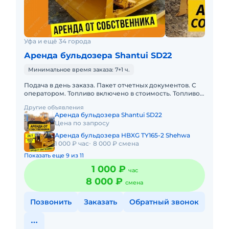
Уфа и ещё 34 города
Аренда бульдозера Shantui SD22
Минимальное время заказа: 7+1 ч.
Подача в день заказа. Пакет отчетных документов. С
оператором. Топливо включено в стоимость. Топливо
оплачивается отдельно. Долгосрочная аренда.
Другие объявления
Краткосрочная а
Аренда бульдозера Shantui SD22
Цена по запросу
Аренда бульдозера HBXG TY165-2 Shehwa
1 000 ₽ час
8 000 ₽ смена
Показать еще 9 из 11
1 000 ₽
час
8 000 ₽
смена
Позвонить
Заказать
Обратный звонок