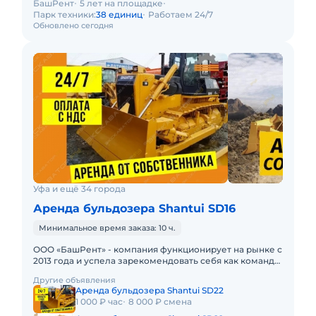
БашРент
5 лет на площадке
Парк техники:
38 единиц
Работаем 24/7
Обновлено сегодня
Уфа и ещё 34 города
Аренда бульдозера Shantui SD16
Минимальное время заказа: 10 ч.
ООО «БашРент» - компания функционирует на рынке с
2013 года и успела зарекомендовать себя как команда
профессионалов. В нашем автопарке более 40 еди
Другие объявления
Аренда бульдозера Shantui SD22
1 000 ₽ час
8 000 ₽ смена