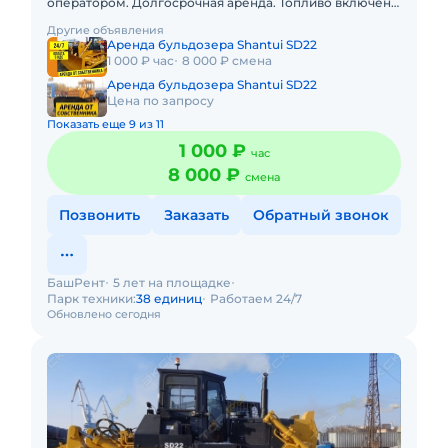
оператором. Долгосрочная аренда. Топливо включено
в стоимость. Топливо оплачивается отдельно.
Другие объявления
Краткосрочная а
Аренда бульдозера Shantui SD22
1 000 ₽ час
8 000 ₽ смена
Аренда бульдозера Shantui SD22
Цена по запросу
Показать еще 9 из 11
1 000 ₽
час
8 000 ₽
смена
Позвонить
Заказать
Обратный звонок
БашРент
5 лет на площадке
Парк техники:
38 единиц
Работаем 24/7
Обновлено сегодня