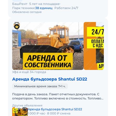
БашРент
5 лет на площадке
Парк техники:
38 единиц
Работаем 24/7
Обновлено сегодня
Уфа и ещё 34 города
Аренда бульдозера Shantui SD22
Минимальное время заказа: 7+1 ч.
Подача в день заказа. Пакет отчетных документов. С
оператором. Топливо включено в стоимость. Топливо
оплачивается отдельно. Долгосрочная аренда.
Другие объявления
Краткосрочная а
Аренда бульдозера Shantui SD22
1 000 ₽ час
8 000 ₽ смена