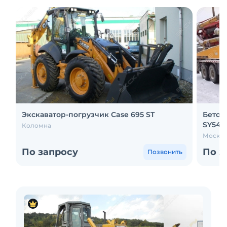
Экскаватор-погрузчик Case 695 ST
Бетон
SY5416
Коломна
Москва
По запросу
По з
Позвонить