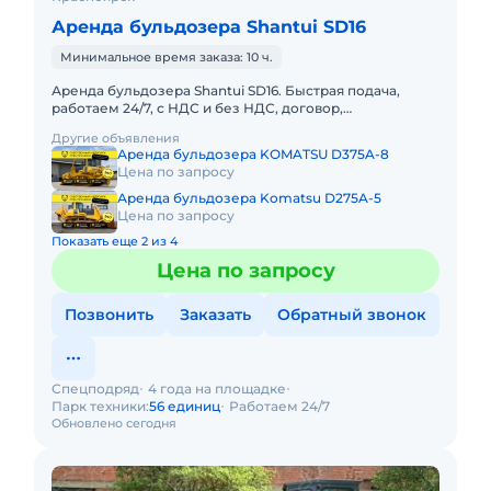
Аренда бульдозера Shantui SD16
Минимальное время заказа: 10 ч.
Аренда бульдозера Shantui SD16. Быстрая подача,
работаем 24/7, с НДС и без НДС, договор,
закрывающие документы. АРЕНДА БУЛЬДОЗЕРА
Другие объявления
SHANTUI SD16Предоставляем в а
Аренда бульдозера KOMATSU D375A-8
Цена по запросу
Аренда бульдозера Komatsu D275A-5
Цена по запросу
Показать еще 2 из 4
Цена по запросу
Позвонить
Заказать
Обратный звонок
Спецподряд
4 года на площадке
Парк техники:
56 единиц
Работаем 24/7
Обновлено сегодня