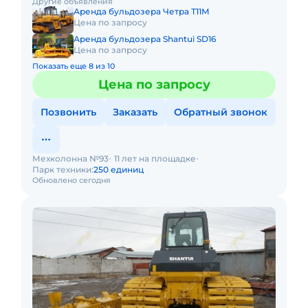
Другие объявления
(почасовой, посменный) Пр
Аренда бульдозера Четра Т11М
Цена по запросу
Аренда бульдозера Shantui SD16
Цена по запросу
Показать еще 8 из 10
Цена по запросу
Позвонить
Заказать
Обратный звонок
Мехколонна №93
11 лет на площадке
Парк техники:
250 единиц
Обновлено сегодня