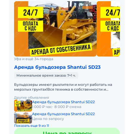
Уфа и ещё 34 города
Аренда бульдозера Shantui SD23
Минимальное время заказа: 7+1 ч.
Бульдозеры имеют рыхлители и могут работать на
мерзлых грунтах!Вся техника в собственности и
эксплуатируется профессиональными
Другие объявления
механизаторами с опытом работ на
Аренда бульдозера Shantui SD22
1 000 ₽ час
8 000 ₽ смена
Аренда бульдозера Shantui SD22
Цена по запросу
Показать еще 9 из 11
Цена по запросу