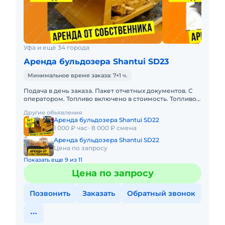
Уфа и ещё 34 города
Аренда бульдозера Shantui SD23
Минимальное время заказа: 7+1 ч.
Подача в день заказа. Пакет отчетных документов. С
оператором. Топливо включено в стоимость. Топливо
оплачивается отдельно. Долгосрочная аренда.
Другие объявления
Краткосрочная а
Аренда бульдозера Shantui SD22
1 000 ₽ час
8 000 ₽ смена
Аренда бульдозера Shantui SD22
Цена по запросу
Показать еще 9 из 11
Цена по запросу
Позвонить
Заказать
Обратный звонок