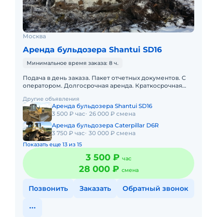
Москва
Аренда бульдозера Shantui SD16
Минимальное время заказа: 8 ч.
Подача в день заказа. Пакет отчетных документов. С
оператором. Долгосрочная аренда. Краткосрочная
аренда. Наша компания готова предложить услуги
Другие объявления
бульдозера с оп
Аренда бульдозера Shantui SD16
3 500 ₽ час
26 000 ₽ смена
Аренда бульдозера Caterpillar D6R
3 750 ₽ час
30 000 ₽ смена
Показать еще 13 из 15
3 500 ₽
час
28 000 ₽
смена
Позвонить
Заказать
Обратный звонок