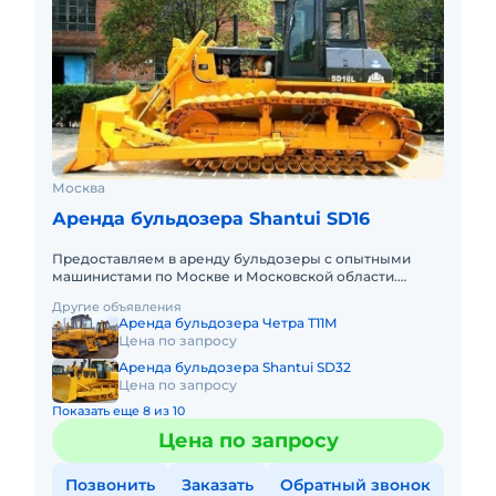
Москва
Аренда бульдозера Shantui SD16
Предоставляем в аренду бульдозеры с опытными
машинистами по Москве и Московской области.
Любой вид аренды. Долгосрочный, краткосрочный
Другие объявления
(почасовой, посменный) Пр
Аренда бульдозера Четра Т11М
Цена по запросу
Аренда бульдозера Shantui SD32
Цена по запросу
Показать еще 8 из 10
Цена по запросу
Позвонить
Заказать
Обратный звонок