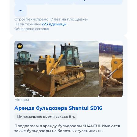
Стройтехнотранс
7 лет на площадке
Парк техники:
223 единицы
Обновлено сегодня
Москва
Аренда бульдозера Shantui SD16
Минимальное время заказа: 8 ч.
Предлагаем в аренду бульдозеры SHANTUI. Имеются
также бульдозеры на болотных гусеницах и
планировщик.Техника сдается вместе с опытными