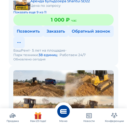
Аренда бульдозера Shantui SD22
Цена по запросу
Показать еще 9 из 11
1 000 ₽
час
Позвонить
Заказать
Обратный звонок
БашРент
5 лет на площадке
Парк техники:
38 единиц
Работаем 24/7
Обновлено сегодня
Продажа
Нам 23 года!
Меню
Новости
Конференции
Москва