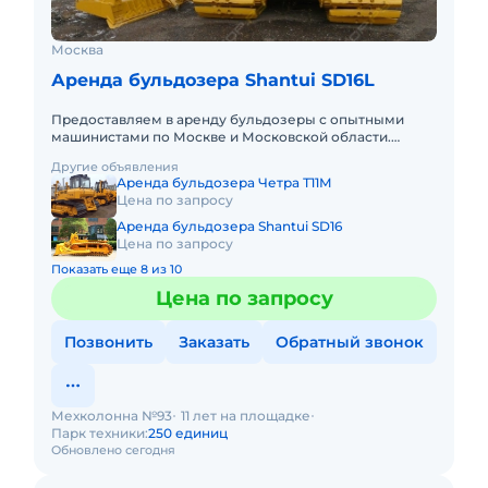
Москва
Аренда бульдозера Shantui SD16L
Предоставляем в аренду бульдозеры с опытными
машинистами по Москве и Московской области.
Любой вид аренды. Долгосрочный, краткосрочный
Другие объявления
(почасовой, посменный). П
Аренда бульдозера Четра Т11М
Цена по запросу
Аренда бульдозера Shantui SD16
Цена по запросу
Показать еще 8 из 10
Цена по запросу
Позвонить
Заказать
Обратный звонок
Мехколонна №93
11 лет на площадке
Парк техники:
250 единиц
Обновлено сегодня