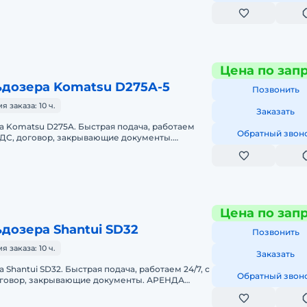
TSU D375A-8Предоставляем в аренду
Цена по зап
ьдозера Komatsu D275A-5
Позвонить
заказа: 10 ч.
Заказать
 Komatsu D275A. Быстрая подача, работаем
Обратный звон
 НДС, договор, закрывающие документы.
РА KOMATSU D275AПредоставляем в
Цена по зап
дозера Shantui SD32
Позвонить
заказа: 10 ч.
Заказать
Shantui SD32. Быстрая подача, работаем 24/7, с
Обратный звон
оговор, закрывающие документы. АРЕНДА
TUI SD32Предоставляем в а