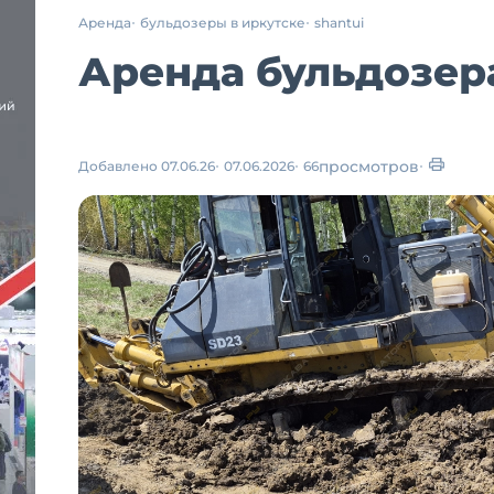
Аренда
бульдозеры в иркутске
shantui
Аренда бульдозера
просмотров
Добавлено 07.06.26
07.06.2026
66