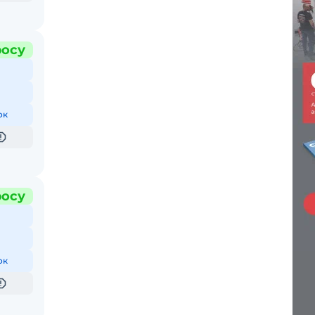
росу
ок
росу
ок