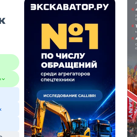
к
а
к