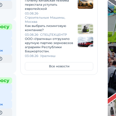
Почему китайская техника
перестала уступать
европейской
03.08.26
Строительные Машины,
Москва
росу
Как выбрать лизинговую
компанию?
03.08.26
СПЕЦТЕХЦЕНТР
ООО «Уралмаш» отгрузило
крупную партию зерновозов
аграриям Республики
ок
Башкортостан.
03.08.26
Уралмаш
Все новости
росу
ок