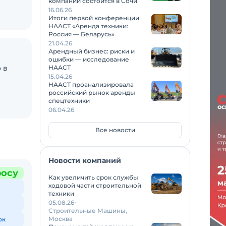
компаний состоится в Сочи
16.06.26
Итоги первой конференции
НААСТ «Аренда техники:
Россия — Беларусь»
21.04.26
Арендный бизнес: риски и
ошибки — исследование
 в
НААСТ
15.04.26
НААСТ проанализировала
российский рынок аренды
спецтехники
06.04.26
Все новости
Новости компаний
росу
Как увеличить срок службы
ходовой части строительной
техники
05.08.26
Строительные Машины,
Москва
ок