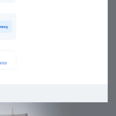
явку
SD23