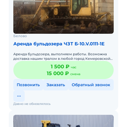
Белово
Аренда бульдозера ЧЗТ Б-10.V.0111-1Е
Аренда бульдозера, выполняем работы. Возможна
доставка нашим тралом в любой город Кемеровской
обл. Оплата нал, безнал Звонить в любое время
1 500 ₽
час
15 000 ₽
смена
Позвонить
Заказать
Обратный звонок
Давно не обновлялось