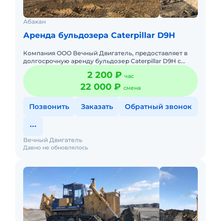
Абакан
Аренда бульдозера Caterpillar D9H
Компания ООО Вечный Двигатель, предоставляет в
долгосрочную аренду бульдозер Caterpillar D9H с
экипажем. В наличии 2 единицы. Бульдозер прошёл
2 200 ₽
час
капитальный ремон
22 000 ₽
смена
Позвонить
Заказать
Обратный звонок
Вечный Двигатель
Давно не обновлялось