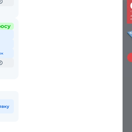
росу
ок
явку