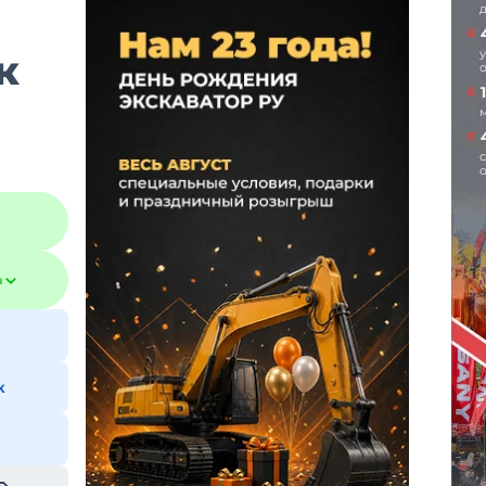
к
а
к