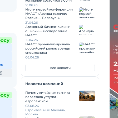
компаний состоится в Сочи
16.06.26
Итоги первой конференции
НААСТ «Аренда техники:
Россия — Беларусь»
21.04.26
Арендный бизнес: риски и
ошибки — исследование
НААСТ
росу
15.04.26
НААСТ проанализировала
российский рынок аренды
спецтехники
06.04.26
ок
Все новости
Новости компаний
Почему китайская техника
росу
перестала уступать
европейской
03.08.26
Строительные Машины,
Москва