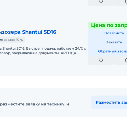
Цена по зап
дозера Shantui SD16
Позвонить
заказа: 10 ч.
Заказать
Shantui SD16. Быстрая подача, работаем 24/7, с
Обратный звон
оговор, закрывающие документы. АРЕНДА
UI SD16Предоставляем в а
Разместить за
разместите заявку на технику, и