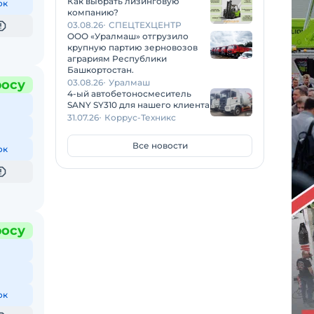
Как выбрать лизинговую
ок
компанию?
03.08.26
СПЕЦТЕХЦЕНТР
ООО «Уралмаш» отгрузило
крупную партию зерновозов
аграриям Республики
Башкортостан.
росу
03.08.26
Уралмаш
4-ый автобетоносмеситель
SANY SY310 для нашего клиента
31.07.26
Коррус-Техникс
Все новости
ок
росу
ок