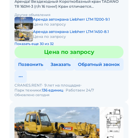
Аренда! Вездеходный Короткобазный кран TADANO
TR 160M-3 (г/п 16 тонн!) Кран отличается
исключительной компактностью и проходимостью по
Другие объявления
бездорожью. Идеален в усл
Аренда автокрана Liebherr LTM 11200-9.1
Цена по запросу
Аренда автокрана Liebherr LTM 1450-8.1
Цена по запросу
Показать еще 30 из 32
Цена по запросу
Позвонить
Заказать
Обратный звонок
CRANES.RENT
9 лет на площадке
Парк техники:
136 единиц
Работаем 24/7
Обновлено сегодня