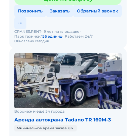
Позвонить
Заказать
Обратный звонок
CRANES.RENT
9 лет на площадке
Парк техники:
136 единиц
Работаем 24/7
Обновлено сегодня
Воронеж и ещё 34 города
Аренда автокрана Tadano TR 160M-3
Минимальное время заказа: 8 ч.