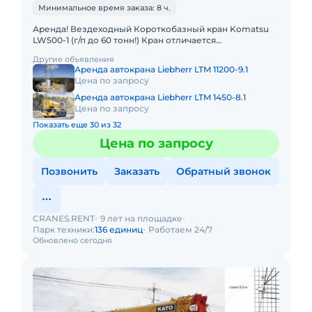
Минимальное время заказа: 8 ч.
Аренда! Вездеходный Короткобазный кран Komatsu
LW500-1 (г/п до 60 тонн!) Кран отличается
исключительной компактностью и проходимостью по
Другие объявления
бездорожью, он незам
Аренда автокрана Liebherr LTM 11200-9.1
Цена по запросу
Аренда автокрана Liebherr LTM 1450-8.1
Цена по запросу
Показать еще 30 из 32
Цена по запросу
Позвонить
Заказать
Обратный звонок
CRANES.RENT
9 лет на площадке
Парк техники:
136 единиц
Работаем 24/7
Обновлено сегодня