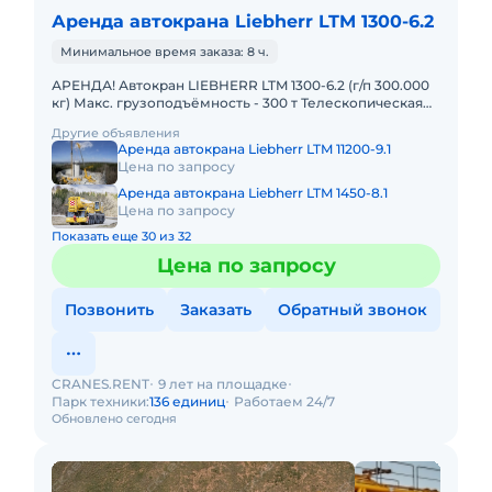
Аренда автокрана Liebherr LTM 1300-6.2
Минимальное время заказа: 8 ч.
АРЕНДА! Автокран LIEBHERR LTM 1300-6.2 (г/п 300.000
кг) Макс. грузоподъёмность - 300 т Телескопическая
стрела - 78 м Макс. высота подъёма - 114 м Макс. выл
Другие объявления
Аренда автокрана Liebherr LTM 11200-9.1
Цена по запросу
Аренда автокрана Liebherr LTM 1450-8.1
Цена по запросу
Показать еще 30 из 32
Цена по запросу
Позвонить
Заказать
Обратный звонок
CRANES.RENT
9 лет на площадке
Парк техники:
136 единиц
Работаем 24/7
Обновлено сегодня