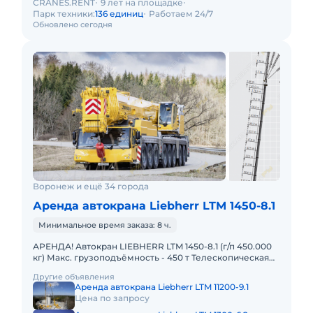
CRANES.RENT
9 лет на площадке
Парк техники:
136 единиц
Работаем 24/7
Обновлено сегодня
Воронеж и ещё 34 города
Аренда автокрана Liebherr LTM 1450-8.1
Минимальное время заказа: 8 ч.
АРЕНДА! Автокран LIEBHERR LTM 1450-8.1 (г/п 450.000
кг) Макс. грузоподъёмность - 450 т Телескопическая
стрела - 85 м Макс. высота подъёма - 132 м Макс. выл
Другие объявления
Аренда автокрана Liebherr LTM 11200-9.1
Цена по запросу