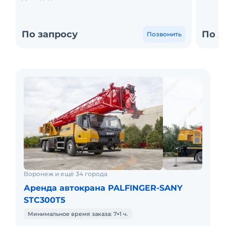
По запросу
По з
Позвонить
Воронеж и ещё 34 города
Аренда автокрана PALFINGER-SANY
STC300T5
Минимальное время заказа: 7+1 ч.