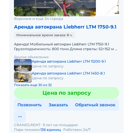
Воронеж и ещё 34 города
Аренда автокрана Liebherr LTM 1750-9.1
Минимальное время заказа: 8 ч.
Аренда! Мобильный автокран Liebherr LTM 1750-9.1
Грузоподъемность: 800 тонн Длина стрелы: 52+152 м В
наличии! Полный комплект документов:
Другие объявления
Свидетельство о ре
Аренда автокрана Liebherr LTM 11200-9.1
Цена по запросу
Аренда автокрана Liebherr LTM 1450-8.1
Цена по запросу
Показать еще 30 из 32
Цена по запросу
Позвонить
Заказать
Обратный звонок
CRANES.RENT
9 лет на площадке
Парк техники:
136 единиц
Работаем 24/7