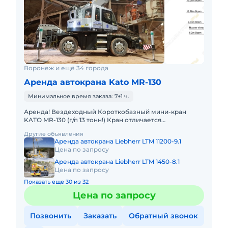
Воронеж и ещё 34 города
Аренда автокрана Kato MR-130
Минимальное время заказа: 7+1 ч.
Аренда! Вездеходный Короткобазный мини-кран
KATO MR-130 (г/п 13 тонн!) Кран отличается
исключительной компактностью и проходимостью.
Другие объявления
Технические характеристик
Аренда автокрана Liebherr LTM 11200-9.1
Цена по запросу
Аренда автокрана Liebherr LTM 1450-8.1
Цена по запросу
Показать еще 30 из 32
Цена по запросу
Позвонить
Заказать
Обратный звонок