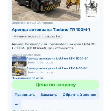
Воронеж и ещё 34 города
Аренда автокрана Tadano TR 100M-1
Минимальное время заказа: 8 ч.
Аренда! Вездеходный Короткобазный кран TADANO
TR 100M-1 (г/п 10 тонн!) Кран отличается
исключительной компактностью и проходимостью по
Другие объявления
бездорожью. Технические
Аренда автокрана Liebherr LTM 11200-9.1
Цена по запросу
Аренда автокрана Liebherr LTM 1450-8.1
Цена по запросу
Показать еще 30 из 32
Цена по запросу
Позвонить
Заказать
Обратный звонок