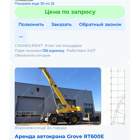
Показать еще 30 из 32
Цена по запросу
Позвонить
Заказать
Обратный звонок
CRANES.RENT
9 лет на площадке
Парк техники:
136 единиц
Работаем 24/7
Обновлено сегодня
Воронеж и ещё 34 города
Аренда автокрана Grove RT600E