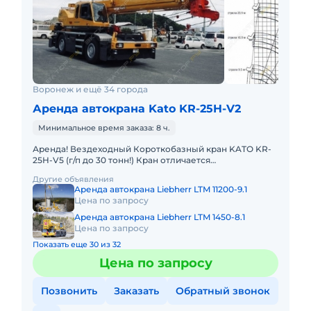
Воронеж и ещё 34 города
Аренда автокрана Kato KR-25H-V2
Минимальное время заказа: 8 ч.
Аренда! Вездеходный Короткобазный кран KATO KR-
25H-V5 (г/п до 30 тонн!) Кран отличается
исключительной компактностью и проходимостью по
Другие объявления
бездорожью. Техничес
Аренда автокрана Liebherr LTM 11200-9.1
Цена по запросу
Аренда автокрана Liebherr LTM 1450-8.1
Цена по запросу
Показать еще 30 из 32
Цена по запросу
Позвонить
Заказать
Обратный звонок