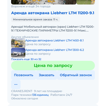
Воронеж и ещё 34 города
Аренда автокрана Liebherr LTM 11200-9.1
Минимальное время заказа: 11 ч.
Аренда! Мобильный автокран (кран) Liebherr LTM 11200-
9.1 ТЕХНИЧЕСКИЕ ПАРАМЕТРЫ LTM 11200-9.1 Макс.
грузоподъёмность: 1200 т Телескопическая стрела: 100
Другие объявления
м Макс.
Аренда автокрана Liebherr LTM 1450-8.1
Цена по запросу
Аренда автокрана Liebherr LTM 1300-6.2
Цена по запросу
Показать еще 30 из 32
Цена по запросу
Позвонить
Заказать
Обратный звонок
CRANES.RENT
9 лет на площадке
Парк техники:
136 единиц
Работаем 24/7
Обновлено сегодня