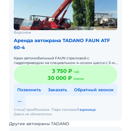
Воронеж
Аренда автокрана TADANO FAUN ATF
60-4
Кран автомобильный FAUN стреловой с
гидроприводом на специальном 4-осном шасси с 3-мя
ведущими мостами,грузоподъемностью 60 тонн,
3 750 ₽
час
длинна стрелы 40 метров, грузо
30 000 ₽
смена
Позвонить
Заказать
Обратный звонок
СпецСтройТехника
Парк техники:
1 единица
Давно не обновлялось
Другие автокраны TADANO