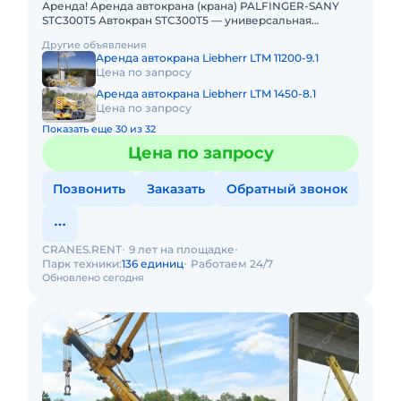
Аренда! Аренда автокрана (крана) PALFINGER-SANY
STC300T5 Автокран STC300T5 — универсальная
городская машина для широкого спектра работ (от
Другие объявления
строительства и ремон
Аренда автокрана Liebherr LTM 11200-9.1
Цена по запросу
Аренда автокрана Liebherr LTM 1450-8.1
Цена по запросу
Показать еще 30 из 32
Цена по запросу
Позвонить
Заказать
Обратный звонок
CRANES.RENT
9 лет на площадке
Парк техники:
136 единиц
Работаем 24/7
Обновлено сегодня