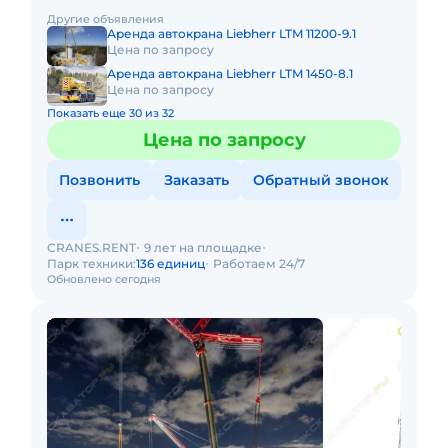
компактностью и проходимостью по бездорожью.
Другие объявления
Технические хара
Аренда автокрана Liebherr LTM 11200-9.1
Цена по запросу
Аренда автокрана Liebherr LTM 1450-8.1
Цена по запросу
Показать еще 30 из 32
Цена по запросу
Позвонить
Заказать
Обратный звонок
CRANES.RENT
9 лет на площадке
Парк техники:
136 единиц
Работаем 24/7
Обновлено сегодня