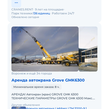
CRANES.RENT
9 лет на площадке
Парк техники:
136 единиц
Работаем 24/7
Обновлено сегодня
Воронеж и ещё 34 города
Аренда автокрана Grove GMK6300
Минимальное время заказа: 8 ч.
АРЕНДА! Автокран (кран) GROVE GMK 6300
ТЕХНИЧЕСКИЕ ПАРАМЕТРЫ GROVE GMK 6300 Макс.
грузоподъёмность: 300 т Телескопическая стрела: 60
Другие объявления
м Макс. высота подъёма
Аренда автокрана Liebherr LTM 11200-9.1