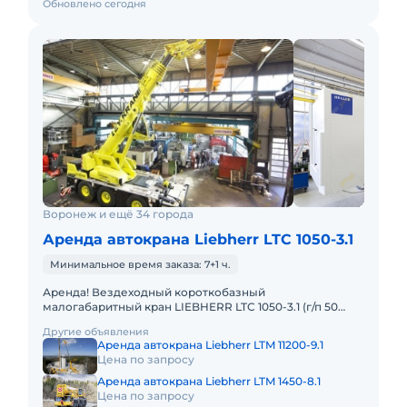
Обновлено сегодня
Воронеж и ещё 34 города
Аренда автокрана Liebherr LTC 1050-3.1
Минимальное время заказа: 7+1 ч.
Аренда! Вездеходный короткобазный
малогабаритный кран LIEBHERR LTC 1050-3.1 (г/п 50
тонн!) Кран отличается исключительной
Другие объявления
маневренностью и проходимостью по бе
Аренда автокрана Liebherr LTM 11200-9.1
Цена по запросу
Аренда автокрана Liebherr LTM 1450-8.1
Цена по запросу