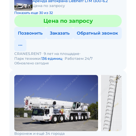
Аренда автокрана Liebherr LTM 1300-6.2
Цена по запросу
Показать еще 30 из 32
Цена по запросу
Позвонить
Заказать
Обратный звонок
CRANES.RENT
9 лет на площадке
Парк техники:
136 единиц
Работаем 24/7
Обновлено сегодня
Воронеж и ещё 34 города