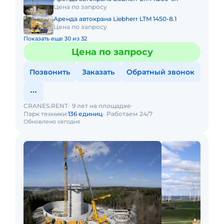
Цена по запросу
Аренда автокрана Liebherr LTM 1450-8.1
Цена по запросу
Показать еще 30 из 32
Цена по запросу
Позвонить
Заказать
Обратный звонок
CRANES.RENT
9 лет на площадке
Парк техники:
136 единиц
Работаем 24/7
Обновлено сегодня