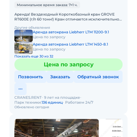
Минимальное время заказа: 7+1 ч.
Аренда! Вездеходный Короткобазный кран GROVE
RT600E (г/п 60 тонн!) Кран отличается исключительной
маневренностью и проходимостью по бездорожью.
Другие объявления
Технические х
Аренда автокрана Liebherr LTM 11200-9.1
Цена по запросу
Аренда автокрана Liebherr LTM 1450-8.1
Цена по запросу
Показать еще 30 из 32
Цена по запросу
Позвонить
Заказать
Обратный звонок
CRANES.RENT
9 лет на площадке
Парк техники:
136 единиц
Работаем 24/7
Обновлено сегодня