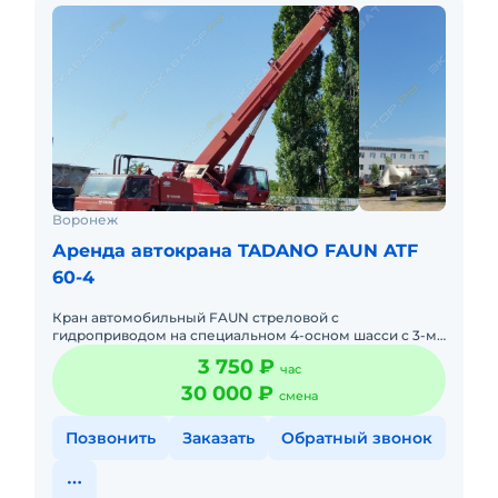
Воронеж
Аренда автокрана TADANO FAUN ATF
60-4
Кран автомобильный FAUN стреловой с
гидроприводом на специальном 4-осном шасси с 3-мя
ведущими мостами,грузоподъемностью 60 тонн,
3 750 ₽
час
длинна стрелы 40 метров, грузо
30 000 ₽
смена
Позвонить
Заказать
Обратный звонок