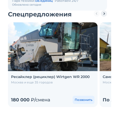
Парк техники:
136 единиц
Работаем 24/7
Обновлено сегодня
Спецпредложения
Ресайклер (рециклер) Wirtgen WR 2000
Самос
Москва и еще 35 городов
Москва
180 000
₽/смена
По з
Позвонить