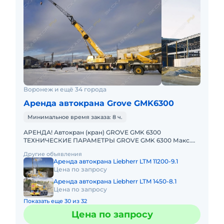
Воронеж и ещё 34 города
Аренда автокрана Grove GMK6300
Минимальное время заказа: 8 ч.
АРЕНДА! Автокран (кран) GROVE GMK 6300
ТЕХНИЧЕСКИЕ ПАРАМЕТРЫ GROVE GMK 6300 Макс.
грузоподъёмность: 300 т Телескопическая стрела: 60
Другие объявления
м Макс. высота подъёма
Аренда автокрана Liebherr LTM 11200-9.1
Цена по запросу
Аренда автокрана Liebherr LTM 1450-8.1
Цена по запросу
Показать еще 30 из 32
Цена по запросу