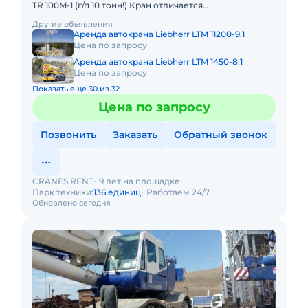
TR 100M-1 (г/п 10 тонн!) Кран отличается
исключительной компактностью и проходимостью по
Другие объявления
бездорожью. Технические
Аренда автокрана Liebherr LTM 11200-9.1
Цена по запросу
Аренда автокрана Liebherr LTM 1450-8.1
Цена по запросу
Показать еще 30 из 32
Цена по запросу
Позвонить
Заказать
Обратный звонок
CRANES.RENT
9 лет на площадке
Парк техники:
136 единиц
Работаем 24/7
Обновлено сегодня