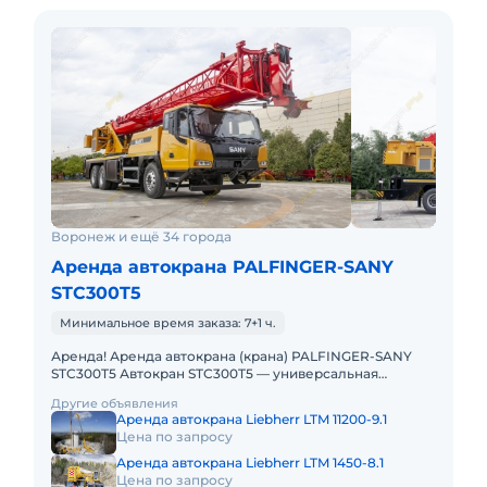
Воронеж и ещё 34 города
Аренда автокрана PALFINGER-SANY
STC300T5
Минимальное время заказа: 7+1 ч.
Аренда! Аренда автокрана (крана) PALFINGER-SANY
STC300T5 Автокран STC300T5 — универсальная
городская машина для широкого спектра работ (от
Другие объявления
строительства и ремон
Аренда автокрана Liebherr LTM 11200-9.1
Цена по запросу
Аренда автокрана Liebherr LTM 1450-8.1
Цена по запросу