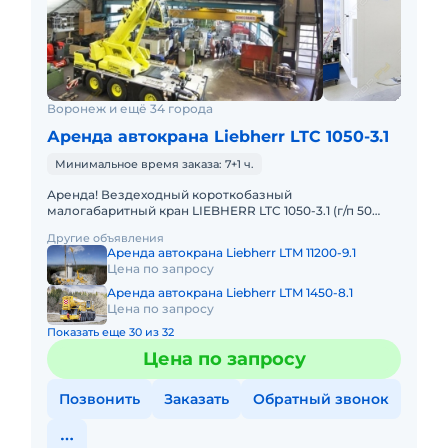
Воронеж и ещё 34 города
Аренда автокрана Liebherr LTC 1050-3.1
Минимальное время заказа: 7+1 ч.
Аренда! Вездеходный короткобазный
малогабаритный кран LIEBHERR LTC 1050-3.1 (г/п 50
тонн!) Кран отличается исключительной
Другие объявления
маневренностью и проходимостью по бе
Аренда автокрана Liebherr LTM 11200-9.1
Цена по запросу
Аренда автокрана Liebherr LTM 1450-8.1
Цена по запросу
Показать еще 30 из 32
Цена по запросу
Позвонить
Заказать
Обратный звонок