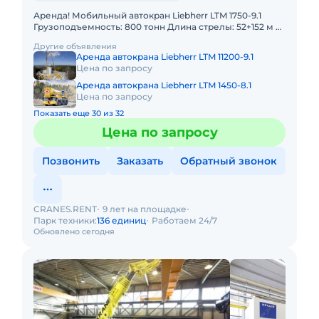
Аренда! Мобильный автокран Liebherr LTM 1750-9.1
Грузоподъемность: 800 тонн Длина стрелы: 52+152 м В
наличии! Полный комплект документов:
Другие объявления
Свидетельство о ре
Аренда автокрана Liebherr LTM 11200-9.1
Цена по запросу
Аренда автокрана Liebherr LTM 1450-8.1
Цена по запросу
Показать еще 30 из 32
Цена по запросу
Позвонить
Заказать
Обратный звонок
CRANES.RENT
9 лет на площадке
Парк техники:
136 единиц
Работаем 24/7
Обновлено сегодня