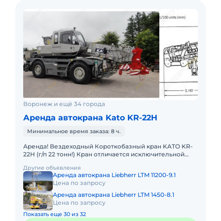
Воронеж и ещё 34 города
Аренда автокрана Kato KR-22H
Минимальное время заказа: 8 ч.
Аренда! Вездеходный Короткобазный кран KATO KR-
22H (г/п 22 тонн!) Кран отличается исключительной
компактностью и проходимостью по бездорожью.
Другие объявления
Технические хара
Аренда автокрана Liebherr LTM 11200-9.1
Цена по запросу
Аренда автокрана Liebherr LTM 1450-8.1
Цена по запросу
Показать еще 30 из 32