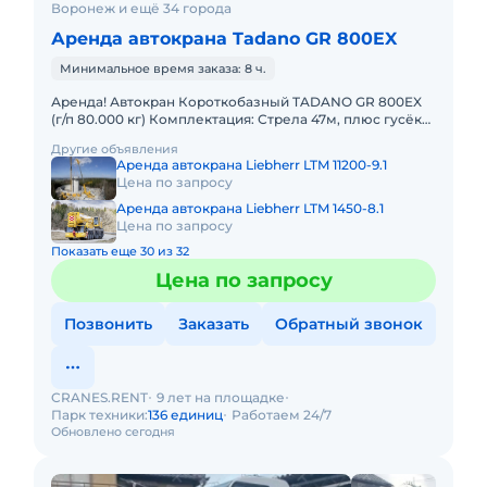
Воронеж и ещё 34 города
Аренда автокрана Tadano GR 800EX
Минимальное время заказа: 8 ч.
Аренда! Автокран Короткобазный TADANO GR 800EX
(г/п 80.000 кг) Комплектация: Стрела 47м, плюс гусёк
18м. Кран отличается исключительной компактностью
Другие объявления
и прохо
Аренда автокрана Liebherr LTM 11200-9.1
Цена по запросу
Аренда автокрана Liebherr LTM 1450-8.1
Цена по запросу
Показать еще 30 из 32
Цена по запросу
Позвонить
Заказать
Обратный звонок
CRANES.RENT
9 лет на площадке
Парк техники:
136 единиц
Работаем 24/7
Обновлено сегодня