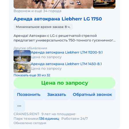
Воронеж и ещё 34 города
Аренда автокрана Liebherr LG 1750
Минимальное время заказа: 8 ч.
Аренда! Автокран с LG с решетчатой стрелой
предлагает универсальность 750-тонного гусеничного
крана в сочетании с мобильностью быстроходного
Другие объявления
автокрана. LIEBHER
Аренда автокрана Liebherr LTM 11200-9.1
Цена по запросу
Аренда автокрана Liebherr LTM 1450-8.1
Цена по запросу
Показать еще 30 из 32
Цена по запросу
Позвонить
Заказать
Обратный звонок
CRANES.RENT
9 лет на площадке
Парк техники:
136 единиц
Работаем 24/7
Обновлено сегодня