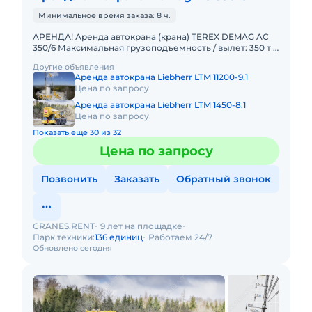
Минимальное время заказа: 8 ч.
АРЕНДА! Аренда автокрана (крана) TEREX DEMAG AC
350/6 Максимальная грузоподъемность / вылет: 350 т /
3 м Главная стрела: 14,2 – 56 м Удлинитель стрелы: 12,2
Другие объявления
Аренда автокрана Liebherr LTM 11200-9.1
Цена по запросу
Аренда автокрана Liebherr LTM 1450-8.1
Цена по запросу
Показать еще 30 из 32
Цена по запросу
Позвонить
Заказать
Обратный звонок
CRANES.RENT
9 лет на площадке
Парк техники:
136 единиц
Работаем 24/7
Обновлено сегодня