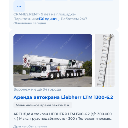
CRANES.RENT
9 лет на площадке
Парк техники:
136 единиц
Работаем 24/7
Обновлено сегодня
Воронеж и ещё 34 города
Аренда автокрана Liebherr LTM 1300-6.2
Минимальное время заказа: 8 ч.
АРЕНДА! Автокран LIEBHERR LTM 1300-6.2 (г/п 300.000
кг) Макс. грузоподъёмность - 300 т Телескопическая
стрела - 78 м Макс. высота подъёма - 114 м Макс. выл
Другие объявления