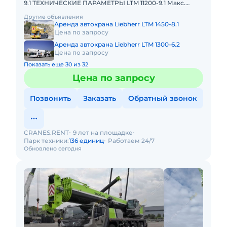
9.1 ТЕХНИЧЕСКИЕ ПАРАМЕТРЫ LTM 11200-9.1 Макс.
грузоподъёмность: 1200 т Телескопическая стрела: 100
Другие объявления
м Макс.
Аренда автокрана Liebherr LTM 1450-8.1
Цена по запросу
Аренда автокрана Liebherr LTM 1300-6.2
Цена по запросу
Показать еще 30 из 32
Цена по запросу
Позвонить
Заказать
Обратный звонок
CRANES.RENT
9 лет на площадке
Парк техники:
136 единиц
Работаем 24/7
Обновлено сегодня