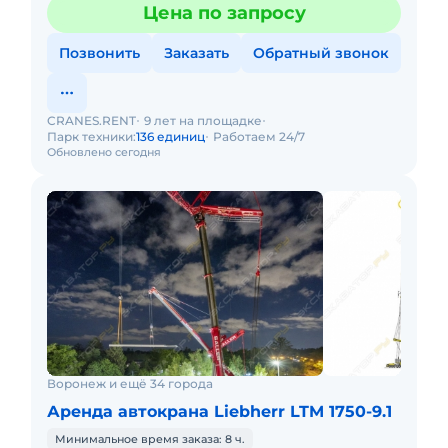
Цена по запросу
Позвонить
Заказать
Обратный звонок
CRANES.RENT
9 лет на площадке
Парк техники:
136 единиц
Работаем 24/7
Обновлено сегодня
Воронеж и ещё 34 города
Аренда автокрана Liebherr LTM 1750-9.1
Минимальное время заказа: 8 ч.