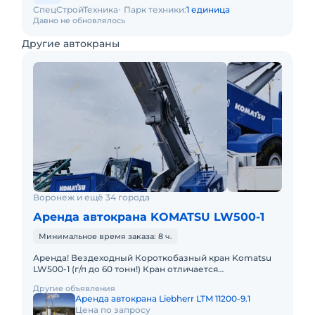
СпецСтройТехника
Парк техники:
1 единица
Давно не обновлялось
Другие автокраны
Воронеж и ещё 34 города
Аренда автокрана KOMATSU LW500-1
Минимальное время заказа: 8 ч.
Аренда! Вездеходный Короткобазный кран Komatsu
LW500-1 (г/п до 60 тонн!) Кран отличается
исключительной компактностью и проходимостью по
Другие объявления
бездорожью, он незам
Аренда автокрана Liebherr LTM 11200-9.1
Цена по запросу