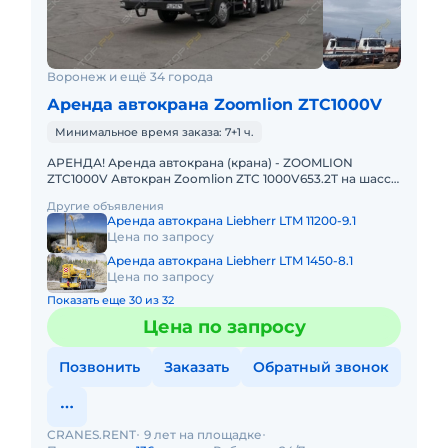
Воронеж и ещё 34 города
Аренда автокрана Zoomlion ZTC1000V
Минимальное время заказа: 7+1 ч.
АРЕНДА! Аренда автокрана (крана) - ZOOMLION
ZTC1000V Автокран Zoomlion ZTC 1000V653.2T на шасси
8х4, грузоподъемностью 100 т с основной стрелой 64,5
Другие объявления
м и удлин
Аренда автокрана Liebherr LTM 11200-9.1
Цена по запросу
Аренда автокрана Liebherr LTM 1450-8.1
Цена по запросу
Показать еще 30 из 32
Цена по запросу
Позвонить
Заказать
Обратный звонок
CRANES.RENT
9 лет на площадке