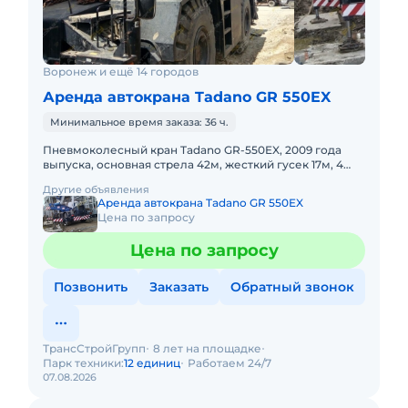
Воронеж и ещё 14 городов
Аренда автокрана Tadano GR 550EX
Минимальное время заказа: 36 ч.
Пневмоколесный кран Tadano GR-550EX, 2009 года
выпуска, основная стрела 42м, жесткий гусек 17м, 4
WD, короткая база. Не габарит. Передвижение по
Другие объявления
дорогам общего
Аренда автокрана Tadano GR 550EX
Цена по запросу
Цена по запросу
Позвонить
Заказать
Обратный звонок
ТрансСтройГрупп
8 лет на площадке
Парк техники:
12 единиц
Работаем 24/7
07.08.2026