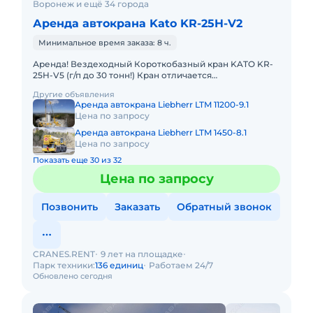
Воронеж и ещё 34 города
Аренда автокрана Kato KR-25H-V2
Минимальное время заказа: 8 ч.
Аренда! Вездеходный Короткобазный кран KATO KR-
25H-V5 (г/п до 30 тонн!) Кран отличается
исключительной компактностью и проходимостью по
Другие объявления
бездорожью. Техничес
Аренда автокрана Liebherr LTM 11200-9.1
Цена по запросу
Аренда автокрана Liebherr LTM 1450-8.1
Цена по запросу
Показать еще 30 из 32
Цена по запросу
Позвонить
Заказать
Обратный звонок
CRANES.RENT
9 лет на площадке
Парк техники:
136 единиц
Работаем 24/7
Обновлено сегодня