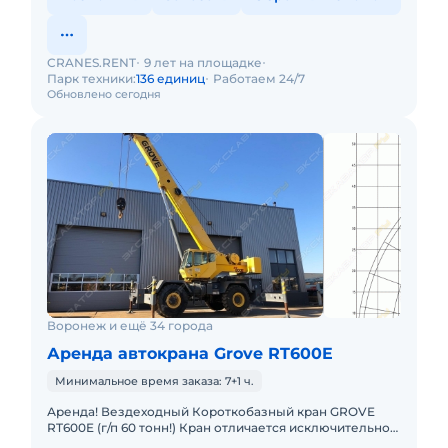
CRANES.RENT
9 лет на площадке
Парк техники:
136 единиц
Работаем 24/7
Обновлено сегодня
Воронеж и ещё 34 города
Аренда автокрана Grove RT600E
Минимальное время заказа: 7+1 ч.
Аренда! Вездеходный Короткобазный кран GROVE
RT600E (г/п 60 тонн!) Кран отличается исключительной
маневренностью и проходимостью по бездорожью.