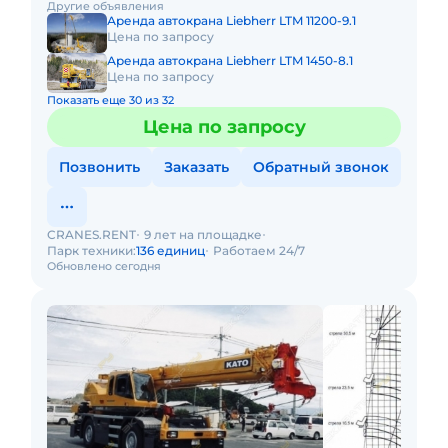
Другие объявления
бездорожью, он незам
Аренда автокрана Liebherr LTM 11200-9.1
Цена по запросу
Аренда автокрана Liebherr LTM 1450-8.1
Цена по запросу
Показать еще 30 из 32
Цена по запросу
Позвонить
Заказать
Обратный звонок
CRANES.RENT
9 лет на площадке
Парк техники:
136 единиц
Работаем 24/7
Обновлено сегодня