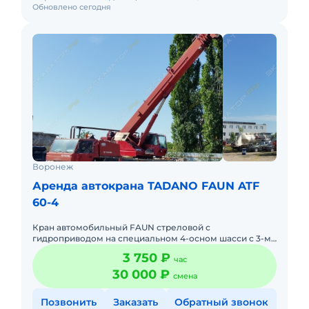
Обновлено сегодня
Воронеж
Аренда автокрана TADANO FAUN ATF
60-4
Кран автомобильный FAUN стреловой с
гидроприводом на специальном 4-осном шасси с 3-мя
ведущими мостами,грузоподъемностью 60 тонн,
3 750 ₽
час
длинна стрелы 40 метров, грузо
30 000 ₽
смена
Позвонить
Заказать
Обратный звонок