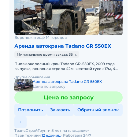
Воронеж и ещё 14 городов
Аренда автокрана Tadano GR 550EX
Минимальное время заказа: 36 ч.
Пневмоколесный кран Tadano GR-550EX, 2009 года
выпуска, основная стрела 42м, жесткий гусек 17м, 4
WD, короткая база. Не габарит. Передвижение по
Другие объявления
дорогам общего
Аренда автокрана Tadano GR 550EX
Цена по запросу
Цена по запросу
Позвонить
Заказать
Обратный звонок
ТрансСтройГрупп
8 лет на площадке
Парк техники:
12 единиц
Работаем 24/7