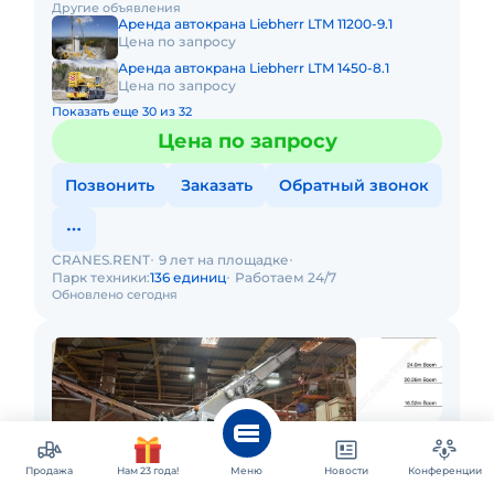
Другие объявления
Технические х
Аренда автокрана Liebherr LTM 11200-9.1
Цена по запросу
Аренда автокрана Liebherr LTM 1450-8.1
Цена по запросу
Показать еще 30 из 32
Цена по запросу
Позвонить
Заказать
Обратный звонок
CRANES.RENT
9 лет на площадке
Парк техники:
136 единиц
Работаем 24/7
Обновлено сегодня
Продажа
Нам 23 года!
Меню
Новости
Конференции