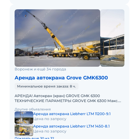
Воронеж и ещё 34 города
Аренда автокрана Grove GMK6300
Минимальное время заказа: 8 ч.
АРЕНДА! Автокран (кран) GROVE GMK 6300
ТЕХНИЧЕСКИЕ ПАРАМЕТРЫ GROVE GMK 6300 Макс.
грузоподъёмность: 300 т Телескопическая стрела: 60
Другие объявления
м Макс. высота подъёма
Аренда автокрана Liebherr LTM 11200-9.1
Цена по запросу
Аренда автокрана Liebherr LTM 1450-8.1
Цена по запросу
Показать еще 30 из 32