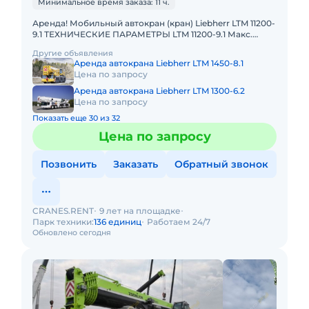
Минимальное время заказа: 11 ч.
Аренда! Мобильный автокран (кран) Liebherr LTM 11200-
9.1 ТЕХНИЧЕСКИЕ ПАРАМЕТРЫ LTM 11200-9.1 Макс.
грузоподъёмность: 1200 т Телескопическая стрела: 100
Другие объявления
м Макс.
Аренда автокрана Liebherr LTM 1450-8.1
Цена по запросу
Аренда автокрана Liebherr LTM 1300-6.2
Цена по запросу
Показать еще 30 из 32
Цена по запросу
Позвонить
Заказать
Обратный звонок
CRANES.RENT
9 лет на площадке
Парк техники:
136 единиц
Работаем 24/7
Обновлено сегодня