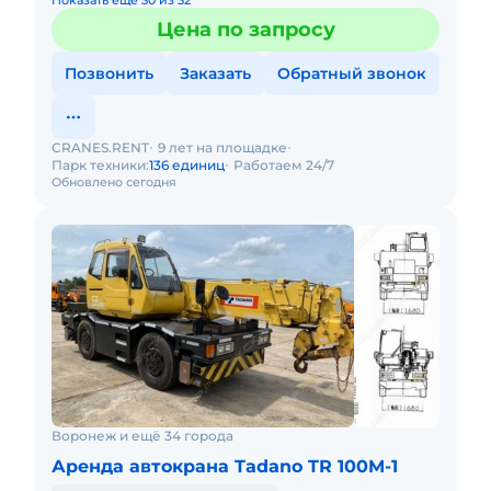
Показать еще 30 из 32
Цена по запросу
Позвонить
Заказать
Обратный звонок
CRANES.RENT
9 лет на площадке
Парк техники:
136 единиц
Работаем 24/7
Обновлено сегодня
Воронеж и ещё 34 города
Аренда автокрана Tadano TR 100M-1