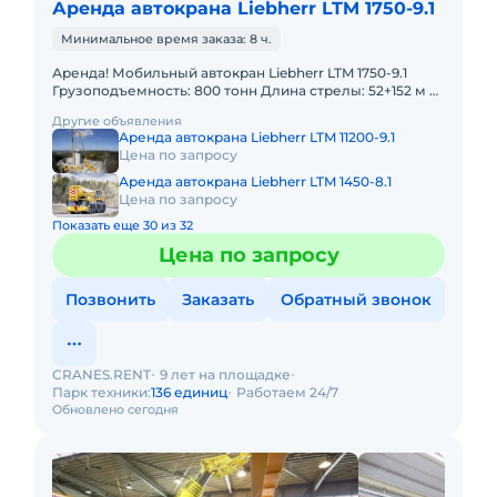
Аренда автокрана Liebherr LTM 1750-9.1
Минимальное время заказа: 8 ч.
Аренда! Мобильный автокран Liebherr LTM 1750-9.1
Грузоподъемность: 800 тонн Длина стрелы: 52+152 м В
наличии! Полный комплект документов:
Другие объявления
Свидетельство о ре
Аренда автокрана Liebherr LTM 11200-9.1
Цена по запросу
Аренда автокрана Liebherr LTM 1450-8.1
Цена по запросу
Показать еще 30 из 32
Цена по запросу
Позвонить
Заказать
Обратный звонок
CRANES.RENT
9 лет на площадке
Парк техники:
136 единиц
Работаем 24/7
Обновлено сегодня