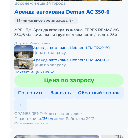
Воронеж и ещё 34 города
Аренда автокрана Demag AC 350-6
Минимальное время заказа: 8 ч.
АРЕНДА! Аренда автокрана (крана) TEREX DEMAG AC
350/6 Максимальная грузоподъемность / вылет: 350 т /
3 м Главная стрела: 14,2 – 56 м Удлинитель стрелы: 12,2
Другие объявления
Аренда автокрана Liebherr LTM 11200-9.1
Цена по запросу
Аренда автокрана Liebherr LTM 1450-8.1
Цена по запросу
Показать еще 30 из 32
Цена по запросу
Позвонить
Заказать
Обратный звонок
CRANES.RENT
9 лет на площадке
Парк техники:
136 единиц
Работаем 24/7
Обновлено сегодня