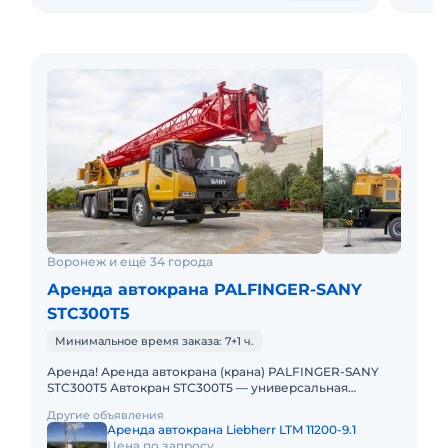
Воронеж и ещё 34 города
Аренда автокрана PALFINGER-SANY
STC300T5
Минимальное время заказа: 7+1 ч.
Аренда! Аренда автокрана (крана) PALFINGER-SANY
STC300T5 Автокран STC300T5 — универсальная
городская машина для широкого спектра работ (от
Другие объявления
строительства и ремон
Аренда автокрана Liebherr LTM 11200-9.1
Цена по запросу