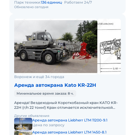
Парк техники:
136 единиц
Работаем 24/7
Обновлено сегодня
Воронеж и ещё 34 города
Аренда автокрана Kato KR-22H
Минимальное время заказа: 8 ч.
Аренда! Вездеходный Короткобазный кран KATO KR-
22H (г/п 22 тонн!) Кран отличается исключительной
компактностью и проходимостью по бездорожью.
Другие объявления
Технические хара
Аренда автокрана Liebherr LTM 11200-9.1
Цена по запросу
Аренда автокрана Liebherr LTM 1450-8.1