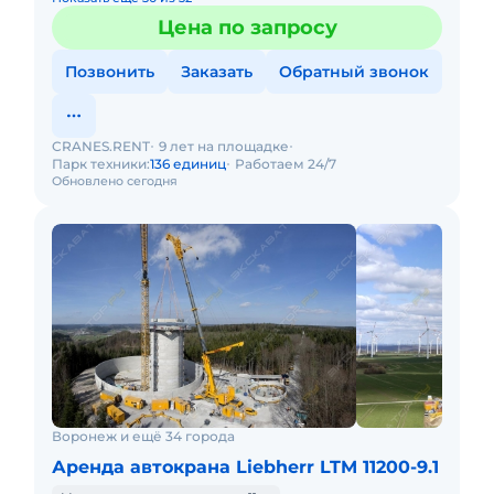
Цена по запросу
Позвонить
Заказать
Обратный звонок
CRANES.RENT
9 лет на площадке
Парк техники:
136 единиц
Работаем 24/7
Обновлено сегодня
Воронеж и ещё 34 города
Аренда автокрана Liebherr LTM 11200-9.1