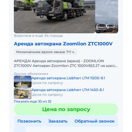
Воронеж и ещё 34 города
Аренда автокрана Zoomlion ZTC1000V
Минимальное время заказа: 7+1 ч.
АРЕНДА! Аренда автокрана (крана) - ZOOMLION
ZTC1000V Автокран Zoomlion ZTC 1000V653.2T на шасси
8х4, грузоподъемностью 100 т с основной стрелой 64,5
Другие объявления
м и удлин
Аренда автокрана Liebherr LTM 11200-9.1
Цена по запросу
Аренда автокрана Liebherr LTM 1450-8.1
Цена по запросу
Показать еще 30 из 32
Цена по запросу
Позвонить
Заказать
Обратный звонок