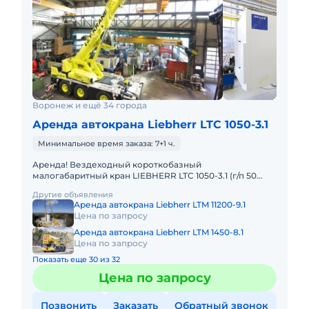
Воронеж и ещё 34 города
Аренда автокрана Liebherr LTC 1050-3.1
Минимальное время заказа: 7+1 ч.
Аренда! Вездеходный короткобазный
малогабаритный кран LIEBHERR LTC 1050-3.1 (г/п 50
тонн!) Кран отличается исключительной
Другие объявления
маневренностью и проходимостью по бе
Аренда автокрана Liebherr LTM 11200-9.1
Цена по запросу
Аренда автокрана Liebherr LTM 1450-8.1
Цена по запросу
Показать еще 30 из 32
Цена по запросу
Позвонить
Заказать
Обратный звонок