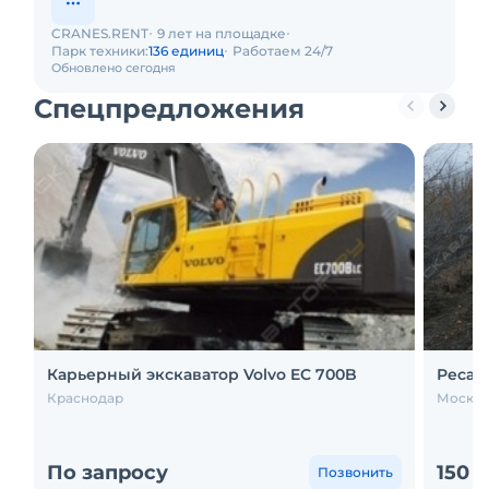
CRANES.RENT
9 лет на площадке
Парк техники:
136 единиц
Работаем 24/7
Обновлено сегодня
Спецпредложения
Карьерный экскаватор Volvo EC 700B
Ресай
Краснодар
Москва
По запросу
150 
Позвонить