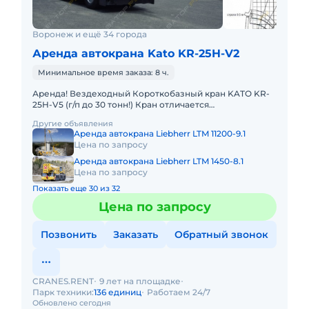
Воронеж и ещё 34 города
Аренда автокрана Kato KR-25H-V2
Минимальное время заказа: 8 ч.
Аренда! Вездеходный Короткобазный кран KATO KR-
25H-V5 (г/п до 30 тонн!) Кран отличается
исключительной компактностью и проходимостью по
Другие объявления
бездорожью. Техничес
Аренда автокрана Liebherr LTM 11200-9.1
Цена по запросу
Аренда автокрана Liebherr LTM 1450-8.1
Цена по запросу
Показать еще 30 из 32
Цена по запросу
Позвонить
Заказать
Обратный звонок
CRANES.RENT
9 лет на площадке
Парк техники:
136 единиц
Работаем 24/7
Обновлено сегодня