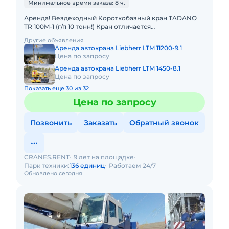
Минимальное время заказа: 8 ч.
Аренда! Вездеходный Короткобазный кран TADANO
TR 100M-1 (г/п 10 тонн!) Кран отличается
исключительной компактностью и проходимостью по
Другие объявления
бездорожью. Технические
Аренда автокрана Liebherr LTM 11200-9.1
Цена по запросу
Аренда автокрана Liebherr LTM 1450-8.1
Цена по запросу
Показать еще 30 из 32
Цена по запросу
Позвонить
Заказать
Обратный звонок
CRANES.RENT
9 лет на площадке
Парк техники:
136 единиц
Работаем 24/7
Обновлено сегодня