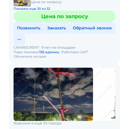
Цена по запросу
Показать еще 30 из 32
Цена по запросу
Позвонить
Заказать
Обратный звонок
CRANES.RENT
9 лет на площадке
Парк техники:
136 единиц
Работаем 24/7
Обновлено сегодня
Воронеж и ещё 34 города