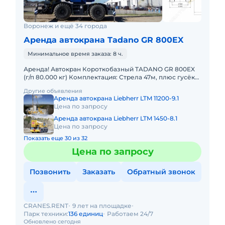
Воронеж и ещё 34 города
Аренда автокрана Tadano GR 800EX
Минимальное время заказа: 8 ч.
Аренда! Автокран Короткобазный TADANO GR 800EX
(г/п 80.000 кг) Комплектация: Стрела 47м, плюс гусёк
18м. Кран отличается исключительной компактностью
Другие объявления
и прохо
Аренда автокрана Liebherr LTM 11200-9.1
Цена по запросу
Аренда автокрана Liebherr LTM 1450-8.1
Цена по запросу
Показать еще 30 из 32
Цена по запросу
Позвонить
Заказать
Обратный звонок
CRANES.RENT
9 лет на площадке
Парк техники:
136 единиц
Работаем 24/7
Обновлено сегодня