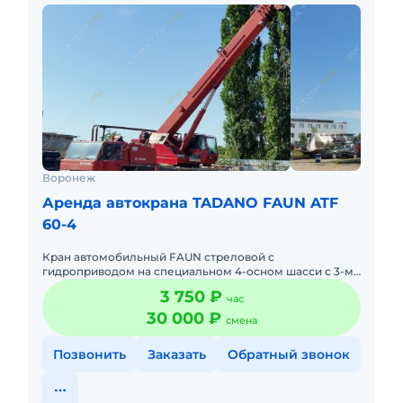
Воронеж
Аренда автокрана TADANO FAUN ATF
60-4
Кран автомобильный FAUN стреловой с
гидроприводом на специальном 4-осном шасси с 3-мя
ведущими мостами,грузоподъемностью 60 тонн,
3 750 ₽
час
длинна стрелы 40 метров, грузо
30 000 ₽
смена
Позвонить
Заказать
Обратный звонок