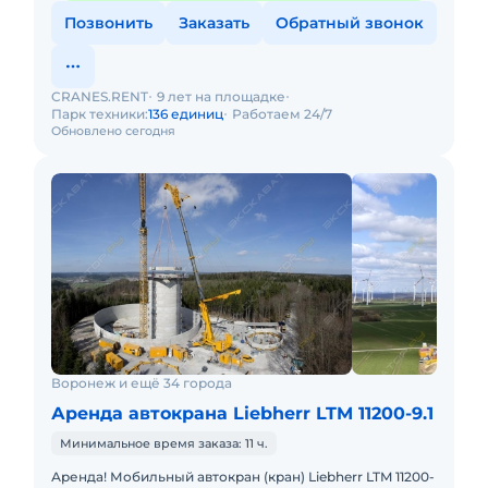
Позвонить
Заказать
Обратный звонок
CRANES.RENT
9 лет на площадке
Парк техники:
136 единиц
Работаем 24/7
Обновлено сегодня
Воронеж и ещё 34 города
Аренда автокрана Liebherr LTM 11200-9.1
Минимальное время заказа: 11 ч.
Аренда! Мобильный автокран (кран) Liebherr LTM 11200-