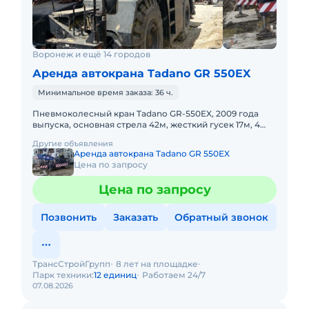
Воронеж и ещё 14 городов
Аренда автокрана Tadano GR 550EX
Минимальное время заказа: 36 ч.
Пневмоколесный кран Tadano GR-550EX, 2009 года
выпуска, основная стрела 42м, жесткий гусек 17м, 4
WD, короткая база. Не габарит. Передвижение по
Другие объявления
дорогам общего
Аренда автокрана Tadano GR 550EX
Цена по запросу
Цена по запросу
Позвонить
Заказать
Обратный звонок
ТрансСтройГрупп
8 лет на площадке
Парк техники:
12 единиц
Работаем 24/7
07.08.2026