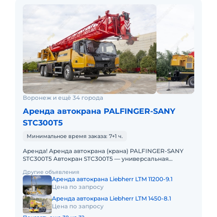
Воронеж и ещё 34 города
Аренда автокрана PALFINGER-SANY
STC300T5
Минимальное время заказа: 7+1 ч.
Аренда! Аренда автокрана (крана) PALFINGER-SANY
STC300T5 Автокран STC300T5 — универсальная
городская машина для широкого спектра работ (от
Другие объявления
строительства и ремон
Аренда автокрана Liebherr LTM 11200-9.1
Цена по запросу
Аренда автокрана Liebherr LTM 1450-8.1
Цена по запросу