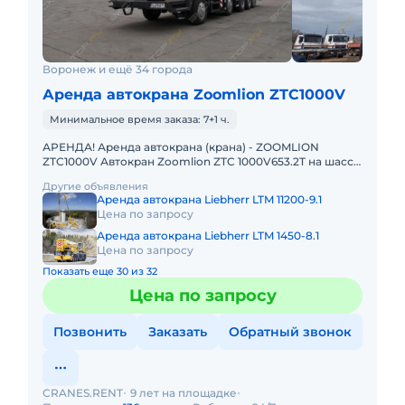
Воронеж и ещё 34 города
Аренда автокрана Zoomlion ZTC1000V
Минимальное время заказа: 7+1 ч.
АРЕНДА! Аренда автокрана (крана) - ZOOMLION
ZTC1000V Автокран Zoomlion ZTC 1000V653.2T на шасси
8х4, грузоподъемностью 100 т с основной стрелой 64,5
Другие объявления
м и удлин
Аренда автокрана Liebherr LTM 11200-9.1
Цена по запросу
Аренда автокрана Liebherr LTM 1450-8.1
Цена по запросу
Показать еще 30 из 32
Цена по запросу
Позвонить
Заказать
Обратный звонок
CRANES.RENT
9 лет на площадке