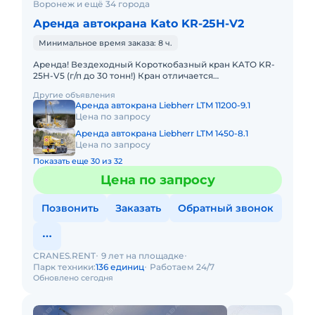
Воронеж и ещё 34 города
Аренда автокрана Kato KR-25H-V2
Минимальное время заказа: 8 ч.
Аренда! Вездеходный Короткобазный кран KATO KR-
25H-V5 (г/п до 30 тонн!) Кран отличается
исключительной компактностью и проходимостью по
Другие объявления
бездорожью. Техничес
Аренда автокрана Liebherr LTM 11200-9.1
Цена по запросу
Аренда автокрана Liebherr LTM 1450-8.1
Цена по запросу
Показать еще 30 из 32
Цена по запросу
Позвонить
Заказать
Обратный звонок
CRANES.RENT
9 лет на площадке
Парк техники:
136 единиц
Работаем 24/7
Обновлено сегодня