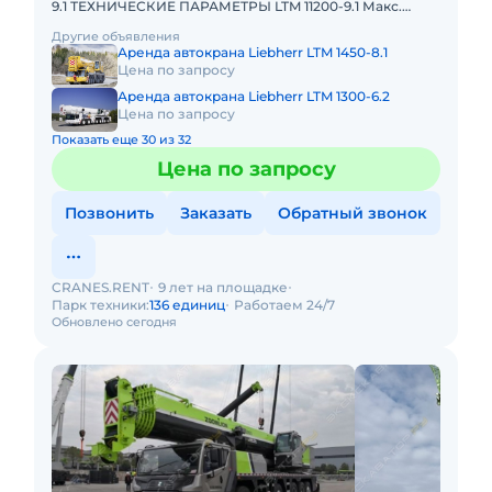
9.1 ТЕХНИЧЕСКИЕ ПАРАМЕТРЫ LTM 11200-9.1 Макс.
грузоподъёмность: 1200 т Телескопическая стрела: 100
Другие объявления
м Макс.
Аренда автокрана Liebherr LTM 1450-8.1
Цена по запросу
Аренда автокрана Liebherr LTM 1300-6.2
Цена по запросу
Показать еще 30 из 32
Цена по запросу
Позвонить
Заказать
Обратный звонок
CRANES.RENT
9 лет на площадке
Парк техники:
136 единиц
Работаем 24/7
Обновлено сегодня