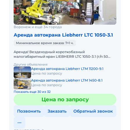
Воронеж и ещё 34 города
Аренда автокрана Liebherr LTC 1050-3.1
Минимальное время заказа: 7+1 ч.
Аренда! Вездеходный короткобазный
малогабаритный кран LIEBHERR LTC 1050-3.1 (г/п 50
тонн!) Кран отличается исключительной
Другие объявления
маневренностью и проходимостью по бе
Аренда автокрана Liebherr LTM 11200-9.1
Цена по запросу
Аренда автокрана Liebherr LTM 1450-8.1
Цена по запросу
Показать еще 30 из 32
Цена по запросу
Позвонить
Заказать
Обратный звонок