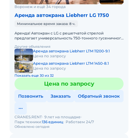
Воронеж и ещё 34 города
Аренда автокрана Liebherr LG 1750
Минимальное время заказа: 8 ч.
Аренда! Автокран с LG с решетчатой стрелой
предлагает универсальность 750-тонного гусеничного
крана в сочетании с мобильностью быстроходного
Другие объявления
автокрана. LIEBHER
Аренда автокрана Liebherr LTM 11200-9.1
Цена по запросу
Аренда автокрана Liebherr LTM 1450-8.1
Цена по запросу
Показать еще 30 из 32
Цена по запросу
Позвонить
Заказать
Обратный звонок
CRANES.RENT
9 лет на площадке
Парк техники:
136 единиц
Работаем 24/7
Обновлено сегодня