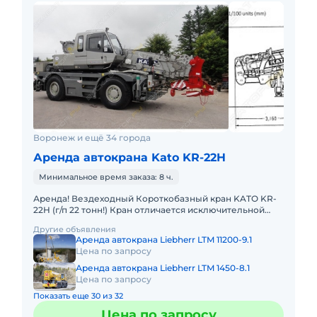
Воронеж и ещё 34 города
Аренда автокрана Kato KR-22H
Минимальное время заказа: 8 ч.
Аренда! Вездеходный Короткобазный кран KATO KR-
22H (г/п 22 тонн!) Кран отличается исключительной
компактностью и проходимостью по бездорожью.
Другие объявления
Технические хара
Аренда автокрана Liebherr LTM 11200-9.1
Цена по запросу
Аренда автокрана Liebherr LTM 1450-8.1
Цена по запросу
Показать еще 30 из 32
Цена по запросу