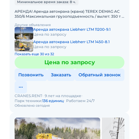
Минимальное время заказа: 8 ч.
АРЕНДА! Аренда автокрана (крана) TEREX DEMAG AC
350/6 Максимальная грузоподъемность / вылет: 350 т /
3 м Главная стрела: 14,2 – 56 м Удлинитель стрелы: 12,2
Другие объявления
Аренда автокрана Liebherr LTM 11200-9.1
Цена по запросу
Аренда автокрана Liebherr LTM 1450-8.1
Цена по запросу
Показать еще 30 из 32
Цена по запросу
Позвонить
Заказать
Обратный звонок
CRANES.RENT
9 лет на площадке
Парк техники:
136 единиц
Работаем 24/7
Обновлено сегодня