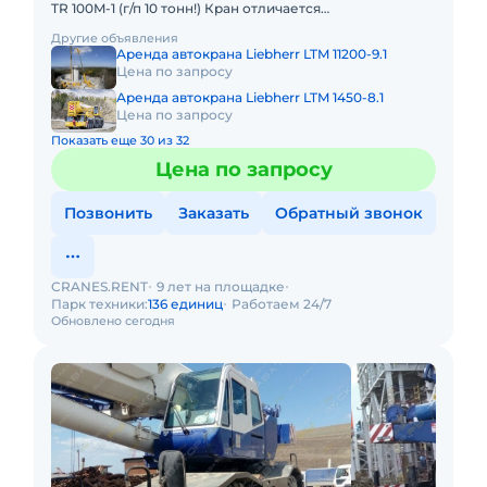
TR 100M-1 (г/п 10 тонн!) Кран отличается
исключительной компактностью и проходимостью по
Другие объявления
бездорожью. Технические
Аренда автокрана Liebherr LTM 11200-9.1
Цена по запросу
Аренда автокрана Liebherr LTM 1450-8.1
Цена по запросу
Показать еще 30 из 32
Цена по запросу
Позвонить
Заказать
Обратный звонок
CRANES.RENT
9 лет на площадке
Парк техники:
136 единиц
Работаем 24/7
Обновлено сегодня