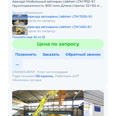
Аренда! Мобильный автокран Liebherr LTM 1750-9.1
Грузоподъемность: 800 тонн Длина стрелы: 52+152 м В
наличии! Полный комплект документов:
Другие объявления
Свидетельство о ре
Аренда автокрана Liebherr LTM 11200-9.1
Цена по запросу
Аренда автокрана Liebherr LTM 1450-8.1
Цена по запросу
Показать еще 30 из 32
Цена по запросу
Позвонить
Заказать
Обратный звонок
CRANES.RENT
9 лет на площадке
Парк техники:
136 единиц
Работаем 24/7
Обновлено сегодня