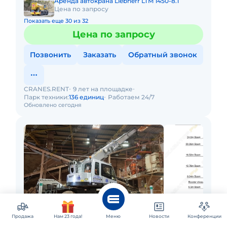
Аренда автокрана Liebherr LTM 1450-8.1
Цена по запросу
Показать еще 30 из 32
Цена по запросу
Позвонить
Заказать
Обратный звонок
CRANES.RENT
9 лет на площадке
Парк техники:
136 единиц
Работаем 24/7
Обновлено сегодня
Продажа
Нам 23 года!
Меню
Новости
Конференции
Воронеж и ещё 34 города