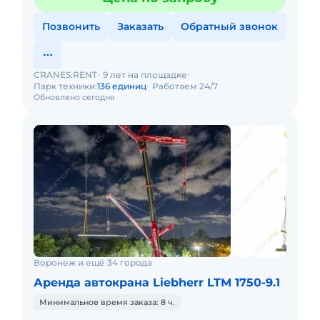
Позвонить
Заказать
Обратный звонок
CRANES.RENT
9 лет на площадке
Парк техники:
136 единиц
Работаем 24/7
Обновлено сегодня
Воронеж и ещё 34 города
Аренда автокрана Liebherr LTM 1750-9.1
Минимальное время заказа: 8 ч.