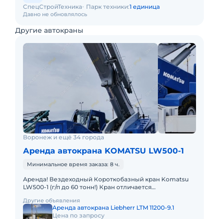
СпецСтройТехника
Парк техники:
1 единица
Давно не обновлялось
Другие автокраны
Воронеж и ещё 34 города
Аренда автокрана KOMATSU LW500-1
Минимальное время заказа: 8 ч.
Аренда! Вездеходный Короткобазный кран Komatsu
LW500-1 (г/п до 60 тонн!) Кран отличается
исключительной компактностью и проходимостью по
Другие объявления
бездорожью, он незам
Аренда автокрана Liebherr LTM 11200-9.1
Цена по запросу