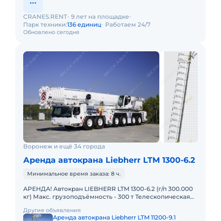
CRANES.RENT
9 лет на площадке
Парк техники:
136 единиц
Работаем 24/7
Обновлено сегодня
Воронеж и ещё 34 города
Аренда автокрана Liebherr LTM 1300-6.2
Минимальное время заказа: 8 ч.
АРЕНДА! Автокран LIEBHERR LTM 1300-6.2 (г/п 300.000
кг) Макс. грузоподъёмность - 300 т Телескопическая
стрела - 78 м Макс. высота подъёма - 114 м Макс. выл
Другие объявления
Аренда автокрана Liebherr LTM 11200-9.1