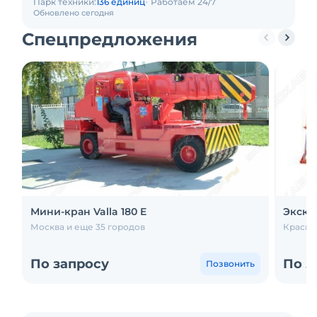
Парк техники:
136 единиц
Работаем 24/7
Обновлено сегодня
Спецпредложения
Мини-кран Valla 180 E
Экска
Москва и еще 35 городов
Красно
По запросу
По з
Позвонить