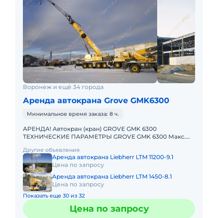
Воронеж и ещё 34 города
Аренда автокрана Grove GMK6300
Минимальное время заказа: 8 ч.
АРЕНДА! Автокран (кран) GROVE GMK 6300
ТЕХНИЧЕСКИЕ ПАРАМЕТРЫ GROVE GMK 6300 Макс.
грузоподъёмность: 300 т Телескопическая стрела: 60
Другие объявления
м Макс. высота подъёма
Аренда автокрана Liebherr LTM 11200-9.1
Цена по запросу
Аренда автокрана Liebherr LTM 1450-8.1
Цена по запросу
Показать еще 30 из 32
Цена по запросу