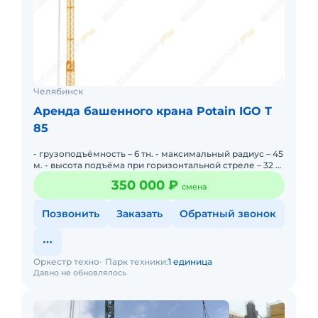
Челябинск
Аренда башенного крана Potain IGO T
85
- грузоподъёмность – 6 тн. - максимальный радиус – 45
м. - высота подъёма при горизонтальной стреле – 32 м.
- высота подьёма при поднятой стреле на 30 гра
350 000 ₽
смена
Позвонить
Заказать
Обратный звонок
Оркестр техно
Парк техники:
1 единица
Давно не обновлялось