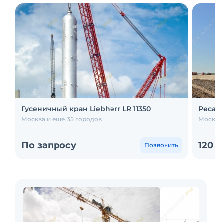
Гусеничный кран Liebherr LR 11350
Ресай
Москва и еще 35 городов
Москва
По запросу
120 
Позвонить