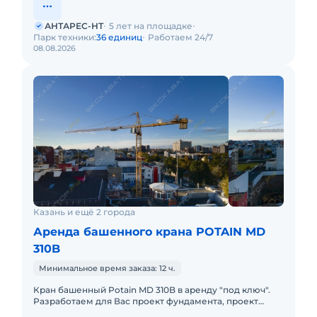
АНТАРЕС-НТ
5 лет на площадке
Парк техники:
36 единиц
Работаем 24/7
08.08.2026
Казань и ещё 2 города
Аренда башенного крана POTAIN MD
310B
Минимальное время заказа: 12 ч.
Кран башенный Potain MD 310B в аренду "под ключ".
Разработаем для Вас проект фундамента, проект
производства работ краном, своими силами доставим