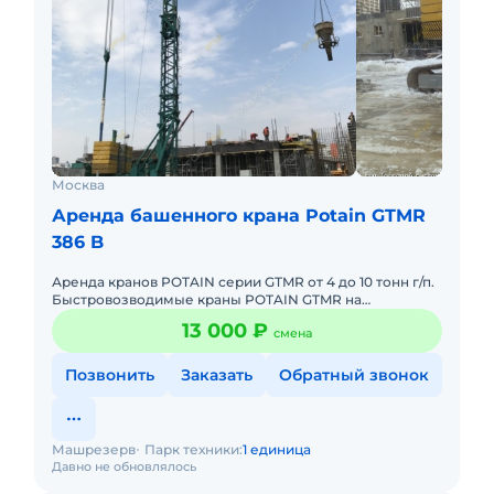
Москва
Аренда башенного крана Potain GTMR
386 B
Аренда кранов POTAIN серии GTMR от 4 до 10 тонн г/п.
Быстровозводимые краны POTAIN GTMR на
гусеничном ходу! По характеристикам аналогичны
13 000 ₽
смена
кранам Potain IGO5
Позвонить
Заказать
Обратный звонок
Машрезерв
Парк техники:
1 единица
Давно не обновлялось