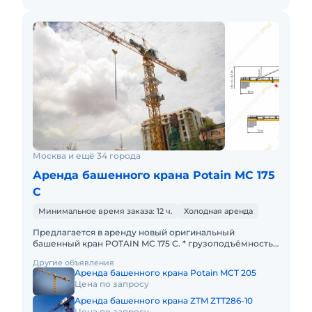
Москва и ещё 34 города
Аренда башенного крана Potain MC 175
С
Минимальное время заказа: 12 ч.
Холодная аренда
Предлагается в аренду новый оригинальный
башенный кран POTAIN MC 175 C. * грузоподъёмность
максимальная - 8 тонн; * грузоподъёмность на конце
Другие объявления
стрелы - 1,5 тон
Аренда башенного крана Potain MCT 205
Цена по запросу
Аренда башенного крана ZTM ZTT286-10
Цена по запросу