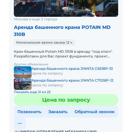
Москва и ещё 2 города
Аренда башенного крана POTAIN MD
310B
Минимальное время заказа: 12 ч.
Кран башенный Potain MD 310B в аренду "под ключ".
Разработаем для Вас проект фундамента, проект
производства работ краном, своими силами доставим
Другие объявления
кран на объек
Аренда башенного крана JINNTA C6518P-10
Цена по запросу
Аренда башенного крана JINNTA C7026P-12
Цена по запросу
Показать еще 21 из 23
Цена по запросу
Позвонить
Заказать
Обратный звонок
UMKRAN (УПРАВЛЕНИЕ МЕХАНИЗАЦИИ)