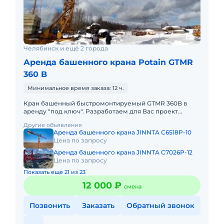
Челябинск и ещё 2 города
Аренда башенного крана Potain GTMR
360 B
Минимальное время заказа: 12 ч.
Кран башенный быстромонтируемый GTMR 360B в
аренду "под ключ". Разработаем для Вас проект
производства работ краном, своими силами доставим
Другие объявления
кран на объект, смо
Аренда башенного крана JINNTA C6518P-10
Цена по запросу
Аренда башенного крана JINNTA C7026P-12
Цена по запросу
Показать еще 21 из 23
12 000 ₽
смена
Позвонить
Заказать
Обратный звонок