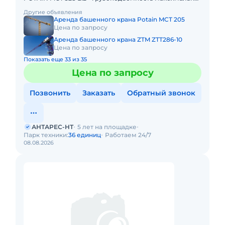
- 12 тонн; * максимальный велет стрелы - 75 метров; *
Другие объявления
грузоподъ
Аренда башенного крана Potain MCT 205
Цена по запросу
Аренда башенного крана ZTM ZTT286-10
Цена по запросу
Показать еще 33 из 35
Цена по запросу
Позвонить
Заказать
Обратный звонок
АНТАРЕС-НТ
5 лет на площадке
Парк техники:
36 единиц
Работаем 24/7
08.08.2026