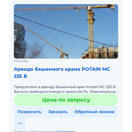
Москва
Аренда башенного крана POTAIN МС
235 В
Предлагаем в аренду башенный кран Potain MC 235 В.
Высота свободностоящего крана 64,7м. Максимальная
грузоподъемность 10т. Длина стрелы 65 м.
Цена по запросу
Позвонить
Заказать
Обратный звонок
РуКран
Парк техники:
1 единица