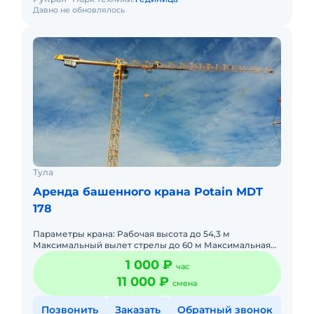
Давно не обновлялось
Тула
Аренда башенного крана Potain MDT
178
Параметры крана: Рабочая высота до 54,3 м
Максимальный вылет стрелы до 60 м Максимальная
грузоподъемность 8 т Максимальная
1 000 ₽
час
грузоподъемность на вылете стрелы
11 000 ₽
смена
Позвонить
Заказать
Обратный звонок