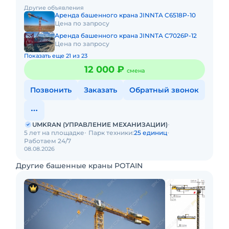
производства работ краном, своими силами доставим
Другие объявления
кран на объект, смо
Аренда башенного крана JINNTA C6518P-10
Цена по запросу
Аренда башенного крана JINNTA C7026P-12
Цена по запросу
Показать еще 21 из 23
12 000 ₽
смена
Позвонить
Заказать
Обратный звонок
UMKRAN (УПРАВЛЕНИЕ МЕХАНИЗАЦИИ)
5 лет на площадке
Парк техники:
25 единиц
Работаем 24/7
08.08.2026
Другие башенные краны POTAIN