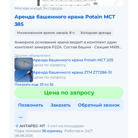
Москва и ещё 34 города
Аренда башенного крана Potain MCT
385
Минимальное время заказа: 8 ч.
Холодная аренда
Анкерное основание крана входит в комплект один
комплект анкеров Р22А. Состав башни - Секция М619А
(5,32 х 2,13 х 2,13 м) – 12 шт. Фундаментный анкер Р22А – 1
Другие объявления
Аренда башенного крана Potain MCT 205
Цена по запросу
Аренда башенного крана ZTM ZTT286-10
Цена по запросу
Показать еще 33 из 35
Цена по запросу
Позвонить
Заказать
Обратный звонок
АНТАРЕС-НТ
5 лет на площадке
Парк техники:
36 единиц
Работаем 24/7
08.08.2026