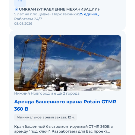
UMKRAN (УПРАВЛЕНИЕ МЕХАНИЗАЦИИ)
5 лет на площадке
Парк техники:
25 единиц
Работаем 24/7
08.08.2026
Нижний Новгород и ещё 2 города
Аренда башенного крана Potain GTMR
360 B
Минимальное время заказа: 12 ч.
Кран башенный быстромонтируемый GTMR 360B в
аренду "под ключ". Разработаем для Вас проект