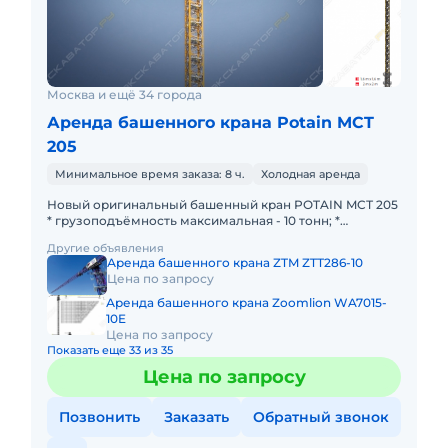
Москва и ещё 34 города
Аренда башенного крана Potain MCT
205
Минимальное время заказа: 8 ч.
Холодная аренда
Новый оригинальный башенный кран POTAIN MCТ 205
* грузоподъёмность максимальная - 10 тонн; *
грузоподъёмность на конце стрелы - 1,75 тонны;
Другие объявления
Способ перемещени
Аренда башенного крана ZTM ZTT286-10
Цена по запросу
Аренда башенного крана Zoomlion WA7015-
10E
Цена по запросу
Показать еще 33 из 35
Цена по запросу
Позвонить
Заказать
Обратный звонок