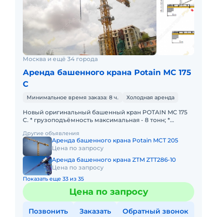
Москва и ещё 34 города
Аренда башенного крана Potain MC 175
С
Минимальное время заказа: 8 ч.
Холодная аренда
Новый оригинальный башенный кран POTAIN MC 175
C. * грузоподъёмность максимальная - 8 тонн; *
грузоподъёмность на конце стрелы - 1,5 тонны; * длина
Другие объявления
стрелы -
Аренда башенного крана Potain MCT 205
Цена по запросу
Аренда башенного крана ZTM ZTT286-10
Цена по запросу
Показать еще 33 из 35
Цена по запросу
Позвонить
Заказать
Обратный звонок