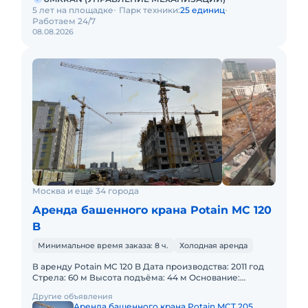
5 лет на площадке
Парк техники:
25 единиц
Работаем 24/7
08.08.2026
Москва и ещё 34 города
Аренда башенного крана Potain MC 120
B
Минимальное время заказа: 8 ч.
Холодная аренда
В аренду Potain MC 120 B Дата производства: 2011 год
Стрела: 60 м Высота подъёма: 44 м Основание:
анкерное крепление Тип секции: 1.6 х 1.6 х 3.0 м Кран д
Другие объявления
Аренда башенного крана Potain MCT 205