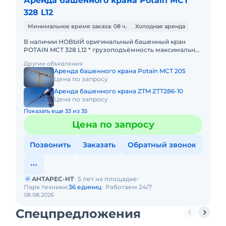
Аренда башенного крана Potain MCТ
328 L12
Минимальное время заказа: 08 ч.
Холодная аренда
В наличии НОВЫЙ оригинальный башенный кран
POTAIN MCТ 328 L12 * грузоподъёмность максимальная
- 12 тонн; * максимальный велет стрелы - 75 метров; *
Другие объявления
грузоподъ
Аренда башенного крана Potain MCT 205
Цена по запросу
Аренда башенного крана ZTM ZTT286-10
Цена по запросу
Показать еще 33 из 35
Цена по запросу
Позвонить
Заказать
Обратный звонок
АНТАРЕС-НТ
5 лет на площадке
Парк техники:
36 единиц
Работаем 24/7
08.08.2026
Спецпредложения