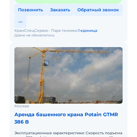
Позвонить
Заказать
Обратный звонок
КранСпецСервис
Парк техники:
1 единица
Давно не обновлялось
Москва
Аренда башенного крана Potain GTMR
386 B
Эксплуатационные характеристики: Скорость подъема