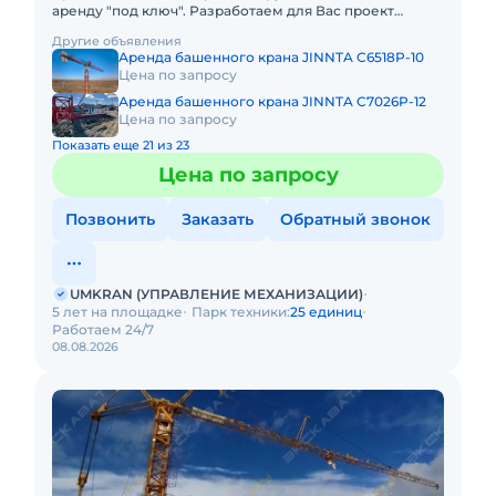
аренду "под ключ". Разработаем для Вас проект
производства работ краном, своими силами доставим
Другие объявления
кран на объект, смо
Аренда башенного крана JINNTA C6518P-10
Цена по запросу
Аренда башенного крана JINNTA C7026P-12
Цена по запросу
Показать еще 21 из 23
Цена по запросу
Позвонить
Заказать
Обратный звонок
UMKRAN (УПРАВЛЕНИЕ МЕХАНИЗАЦИИ)
5 лет на площадке
Парк техники:
25 единиц
Работаем 24/7
08.08.2026