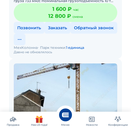
груза 733 мм/с Номинальная грузоподъемность 10 т
Грузоподъемность при максимальном вылете 1,7 т
1 600 ₽
час
Расход топлив
12 800 ₽
смена
Позвонить
Заказать
Обратный звонок
МехКолонна
Парк техники:
1 единица
Давно не обновлялось
Москва
Продажа
Нам 23 года!
Меню
Новости
Конференции
Аренда башенного крана Potain MC 85