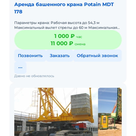
Аренда башенного крана Potain MDT
178
Параметры крана: Рабочая высота до 54,3 м
Максимальный вылет стрелы до 60 м Максимальная
грузоподъемность 8 т Максимальная
1 000 ₽
час
грузоподъемность на вылете стрелы
11 000 ₽
смена
Позвонить
Заказать
Обратный звонок
Давно не обновлялось