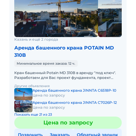
Казань и ещё 2 города
Аренда башенного крана POTAIN MD
310B
Минимальное время заказа: 12 ч.
Кран башенный Potain MD 310B в аренду "под ключ".
Разработаем для Вас проект фундамента, проект
производства работ краном, своими силами доставим
Другие объявления
кран на объек
Аренда башенного крана JINNTA C6518P-10
Цена по запросу
Аренда башенного крана JINNTA C7026P-12
Цена по запросу
Показать еще 21 из 23
Цена по запросу
Позвонить
Заказать
Обратный звонок