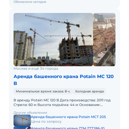
Обновлено сегодня
Москва и ещё 34 города
Аренда башенного крана Potain MC 120
B
Минимальное время заказа: 8 ч.
Холодная аренда
В аренду Potain MC 120 B Дата производства: 2011 год
Стрела: 60 м Высота подъёма: 44 м Основание:
анкерное крепление Тип секции: 1.6 х 1.6 х 3.0 м Кран д
Другие объявления
Аренда башенного крана Potain MCT 205
Цена по запросу
Аренда башенного крана ZTM ZTT286-10