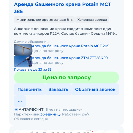
Аренда башенного крана Potain MCT
385
Минимальное время заказа: 8 ч.
Холодная аренда
Анкерное основание крана входит в комплект один
комплект анкеров Р22А. Состав башни - Секция М619А
(5,32 х 2,13 х 2,13 м) – 12 шт. Фундаментный анкер Р22А – 1
Другие объявления
Аренда башенного крана Potain MCT 205
Цена по запросу
Аренда башенного крана ZTM ZTT286-10
Цена по запросу
Показать еще 33 из 35
Цена по запросу
Позвонить
Заказать
Обратный звонок
АНТАРЕС-НТ
5 лет на площадке
Парк техники:
36 единиц
Работаем 24/7
Обновлено сегодня