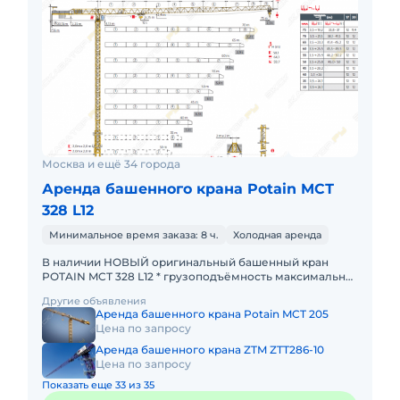
Москва и ещё 34 города
Аренда башенного крана Potain MCТ
328 L12
Минимальное время заказа: 8 ч.
Холодная аренда
В наличии НОВЫЙ оригинальный башенный кран
POTAIN MCТ 328 L12 * грузоподъёмность максимальная
- 12 тонн; * максимальный велет стрелы - 75 метров; *
Другие объявления
грузоподъ
Аренда башенного крана Potain MCT 205
Цена по запросу
Аренда башенного крана ZTM ZTT286-10
Цена по запросу
Показать еще 33 из 35