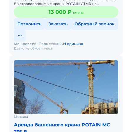
Быстровозводимые краны POTAIN GTMR на
гусеничном ходу! По характеристикам аналогичны
13 000 ₽
смена
кранам Potain IGO5
Позвонить
Заказать
Обратный звонок
Машрезерв
Парк техники:
1 единица
Давно не обновлялось
Москва
Аренда башенного крана POTAIN МС
235 В