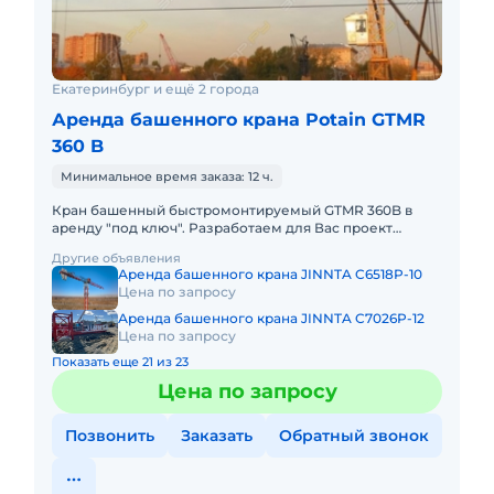
Екатеринбург и ещё 2 города
Аренда башенного крана Potain GTMR
360 B
Минимальное время заказа: 12 ч.
Кран башенный быстромонтируемый GTMR 360B в
аренду "под ключ". Разработаем для Вас проект
производства работ краном, своими силами доставим
Другие объявления
кран на объект, смо
Аренда башенного крана JINNTA C6518P-10
Цена по запросу
Аренда башенного крана JINNTA C7026P-12
Цена по запросу
Показать еще 21 из 23
Цена по запросу
Позвонить
Заказать
Обратный звонок