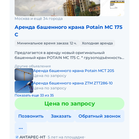
Москва и ещё 34 города
Аренда башенного крана Potain MC 175
С
Минимальное время заказа: 12 ч.
Холодная аренда
Предлагается в аренду новый оригинальный
башенный кран POTAIN MC 175 C. * грузоподъёмность
максимальная - 8 тонн; * грузоподъёмность на конце
Другие объявления
стрелы - 1,5 тон
Аренда башенного крана Potain MCT 205
Цена по запросу
Аренда башенного крана ZTM ZTT286-10
Цена по запросу
Показать еще 33 из 35
Цена по запросу
Позвонить
Заказать
Обратный звонок
АНТАРЕС-НТ
5 лет на площадке