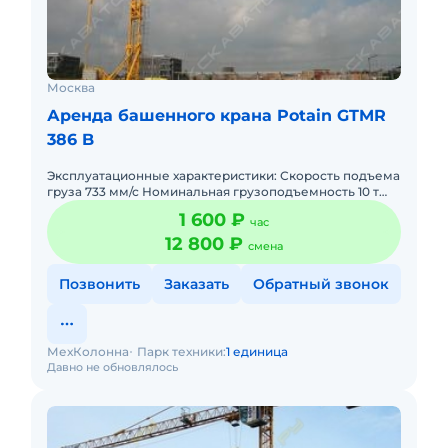
Москва
Аренда башенного крана Potain GTMR
386 B
Эксплуатационные характеристики: Скорость подъема
груза 733 мм/с Номинальная грузоподъемность 10 т
Грузоподъемность при максимальном вылете 1,7 т
1 600 ₽
час
Расход топлив
12 800 ₽
смена
Позвонить
Заказать
Обратный звонок
МехКолонна
Парк техники:
1 единица
Давно не обновлялось