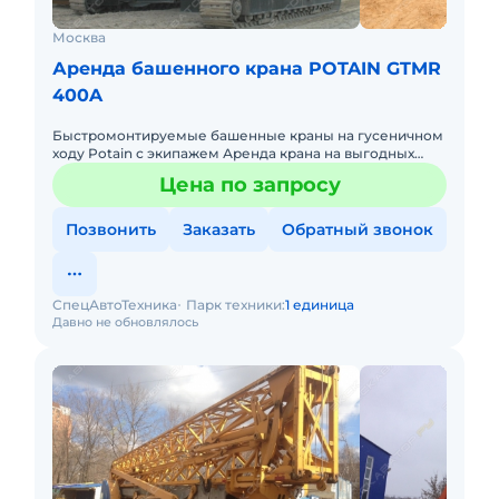
Москва
Аренда башенного крана POTAIN GTMR
400A
Быстромонтируемые башенные краны на гусеничном
ходу Potain с экипажем Аренда крана на выгодных
условиях, скидки на долгострочную аренду! Potain
Цена по запросу
GTMR 400A груз
Позвонить
Заказать
Обратный звонок
СпецАвтоТехника
Парк техники:
1 единица
Давно не обновлялось