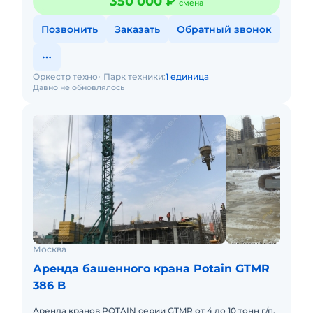
350 000 ₽
смена
Позвонить
Заказать
Обратный звонок
Оркестр техно
Парк техники:
1 единица
Давно не обновлялось
Москва
Аренда башенного крана Potain GTMR
386 B
Аренда кранов POTAIN серии GTMR от 4 до 10 тонн г/п.