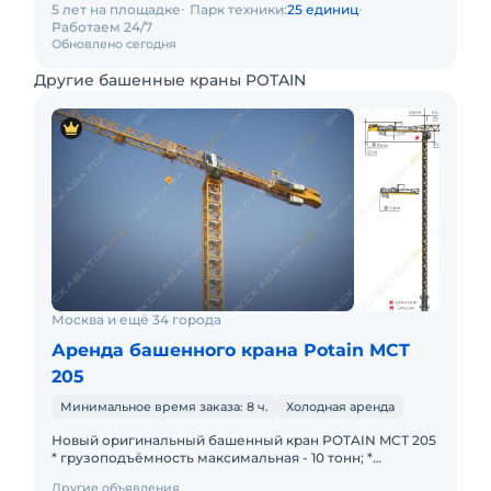
5 лет на площадке
Парк техники:
25 единиц
Работаем 24/7
Обновлено сегодня
Другие башенные краны POTAIN
Москва и ещё 34 города
Аренда башенного крана Potain MCT
205
Минимальное время заказа: 8 ч.
Холодная аренда
Новый оригинальный башенный кран POTAIN MCТ 205
* грузоподъёмность максимальная - 10 тонн; *
грузоподъёмность на конце стрелы - 1,75 тонны;
Другие объявления