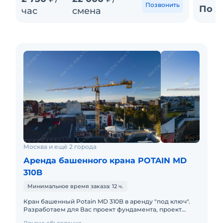
Позвонить
По з
час
смена
Москва и ещё 2 города
Аренда башенного крана POTAIN MD
310B
Минимальное время заказа: 12 ч.
Кран башенный Potain MD 310B в аренду "под ключ".
Разработаем для Вас проект фундамента, проект
производства работ краном, своими силами доставим