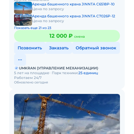
кран на объект, смо
Аренда башенного крана JINNTA C6518P-10
Цена по запросу
Аренда башенного крана JINNTA C7026P-12
Цена по запросу
Показать еще 21 из 23
12 000 ₽
смена
Позвонить
Заказать
Обратный звонок
UMKRAN (УПРАВЛЕНИЕ МЕХАНИЗАЦИИ)
5 лет на площадке
Парк техники:
25 единиц
Работаем 24/7
Обновлено сегодня