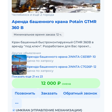
Челябинск и ещё 2 города
Аренда башенного крана Potain GTMR
360 B
Минимальное время заказа: 12 ч.
Кран башенный быстромонтируемый GTMR 360B в
аренду "под ключ". Разработаем для Вас проект
производства работ краном, своими силами доставим
Другие объявления
кран на объект, смо
Аренда башенного крана JINNTA C6518P-10
Цена по запросу
Аренда башенного крана JINNTA C7026P-12
Цена по запросу
Показать еще 21 из 23
12 000 ₽
смена
Позвонить
Заказать
Обратный звонок
UMKRAN (УПРАВЛЕНИЕ МЕХАНИЗАЦИИ)