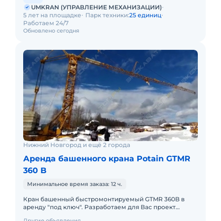
UMKRAN (УПРАВЛЕНИЕ МЕХАНИЗАЦИИ)
5 лет на площадке
Парк техники:
25 единиц
Работаем 24/7
Обновлено сегодня
Нижний Новгород и ещё 2 города
Аренда башенного крана Potain GTMR
360 B
Минимальное время заказа: 12 ч.
Кран башенный быстромонтируемый GTMR 360B в
аренду "под ключ". Разработаем для Вас проект
производства работ краном, своими силами доставим
Другие объявления