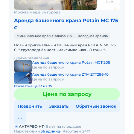
Москва и ещё 34 города
Аренда башенного крана Potain MC 175
С
Минимальное время заказа: 8 ч.
Холодная аренда
Новый оригинальный башенный кран POTAIN MC 175
C. * грузоподъёмность максимальная - 8 тонн; *
грузоподъёмность на конце стрелы - 1,5 тонны; * длина
Другие объявления
стрелы -
Аренда башенного крана Potain MCT 205
Цена по запросу
Аренда башенного крана ZTM ZTT286-10
Цена по запросу
Показать еще 33 из 35
Цена по запросу
Позвонить
Заказать
Обратный звонок
АНТАРЕС-НТ
5 лет на площадке
Парк техники:
36 единиц
Работаем 24/7