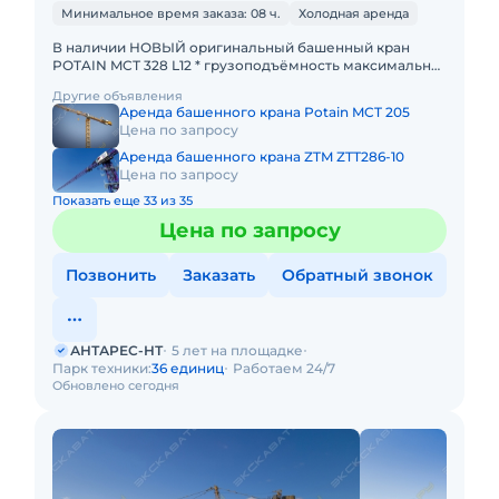
Минимальное время заказа: 08 ч.
Холодная аренда
В наличии НОВЫЙ оригинальный башенный кран
POTAIN MCТ 328 L12 * грузоподъёмность максимальная
- 12 тонн; * максимальный велет стрелы - 75 метров; *
Другие объявления
грузоподъ
Аренда башенного крана Potain MCT 205
Цена по запросу
Аренда башенного крана ZTM ZTT286-10
Цена по запросу
Показать еще 33 из 35
Цена по запросу
Позвонить
Заказать
Обратный звонок
АНТАРЕС-НТ
5 лет на площадке
Парк техники:
36 единиц
Работаем 24/7
Обновлено сегодня