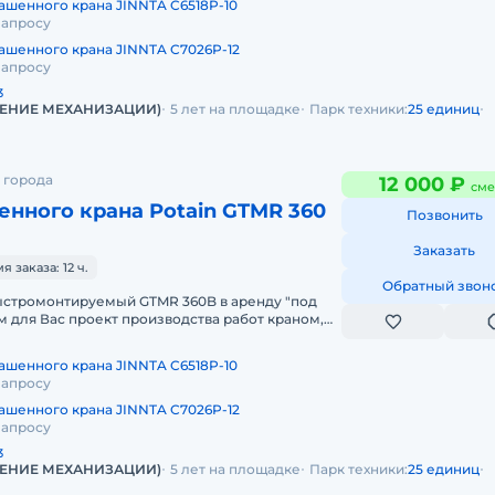
ашенного крана JINNTA C6518P-10
запросу
ашенного крана JINNTA C7026P-12
запросу
3
ЛЕНИЕ МЕХАНИЗАЦИИ)
5 лет на площадке
Парк техники:
25 единиц
 города
12 000 ₽
сме
нного крана Potain GTMR 360
Позвонить
Заказать
заказа: 12 ч.
Обратный звон
стромонтируемый GTMR 360B в аренду "под
м для Вас проект производства работ краном,
тавим кран на объект, смо
ашенного крана JINNTA C6518P-10
запросу
ашенного крана JINNTA C7026P-12
запросу
3
ЛЕНИЕ МЕХАНИЗАЦИИ)
5 лет на площадке
Парк техники:
25 единиц