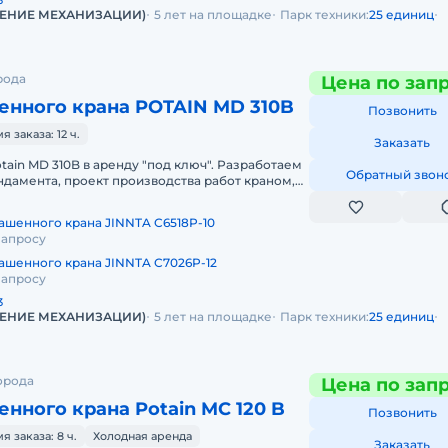
3
ЛЕНИЕ МЕХАНИЗАЦИИ)
5 лет на площадке
Парк техники:
25 единиц
рода
Цена по зап
енного крана POTAIN MD 310B
Позвонить
заказа: 12 ч.
Заказать
ain MD 310B в аренду "под ключ". Разработаем
Обратный звон
ндамента, проект производства работ краном,
тавим кран на объек
ашенного крана JINNTA C6518P-10
запросу
ашенного крана JINNTA C7026P-12
запросу
3
ЛЕНИЕ МЕХАНИЗАЦИИ)
5 лет на площадке
Парк техники:
25 единиц
орода
Цена по зап
нного крана Potain MC 120 B
Позвонить
 заказа: 8 ч.
Холодная аренда
Заказать