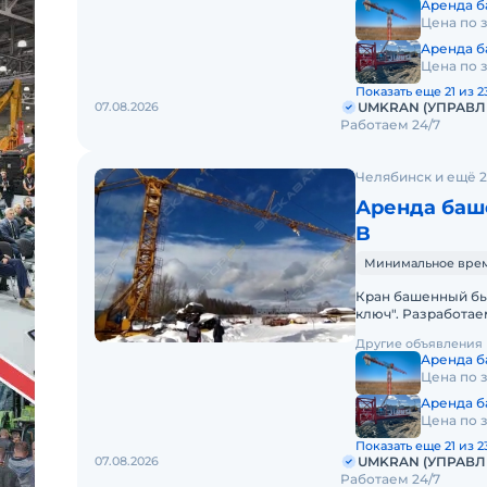
Аренда б
Цена по 
Аренда б
Цена по 
Показать еще 21 из 2
07.08.2026
UMKRAN (УПРАВ
Работаем 24/7
Челябинск и ещё 2
Аренда баше
B
Минимальное время 
Кран башенный бы
ключ". Разработае
своими силами дос
Другие объявления
Аренда б
Цена по 
Аренда б
Цена по 
Показать еще 21 из 2
07.08.2026
UMKRAN (УПРАВ
Работаем 24/7