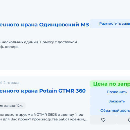
Разместить заяв
енного крана Одинцовский МЗ
 нескольких единиц. Помогу с доставкой.
ф. дилера.
ё 2 города
Цена по зап
нного крана Potain GTMR 360
Позвонить
Заказать
заказа: 12 ч.
Обратный звон
стромонтируемый GTMR 360B в аренду "под
м для Вас проект производства работ краном,
тавим кран на объект, смо