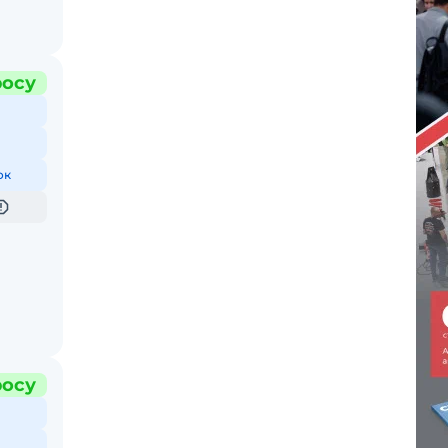
росу
ок
росу