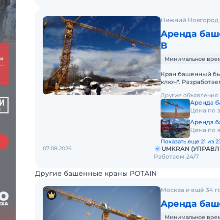
Нижний Новгород 
Аренда баше
B
Минимальное время 
Кран башенный бы
ключ". Разработае
своими силами дос
Другие объявления
Аренда б
Цена по 
Аренда б
Цена по 
Показать еще 21 из 2
07.08.2026
UMKRAN (УПРАВ
Работаем 24/7
Другие башенные краны POTAIN
Москва и ещё 34 г
Аренда баше
Минимальное время