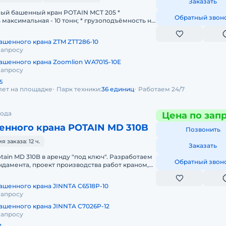
Заказать
ый башенный кран POTAIN MCТ 205 *
Обратный звон
максимальная - 10 тонн; * грузоподъёмность на
75 тонны; Способ перемещени
ашенного крана ZTM ZTT286-10
запросу
ашенного крана Zoomlion WA7015-10E
запросу
5
лет на площадке
Парк техники:
36 единиц
Работаем 24/7
рода
Цена по зап
енного крана POTAIN MD 310B
Позвонить
заказа: 12 ч.
Заказать
ain MD 310B в аренду "под ключ". Разработаем
Обратный звон
ндамента, проект производства работ краном,
тавим кран на объек
ашенного крана JINNTA C6518P-10
запросу
ашенного крана JINNTA C7026P-12
запросу