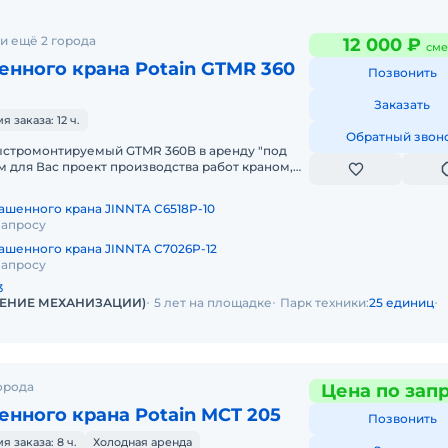
и ещё 2 города
12 000 ₽
сме
нного крана Potain GTMR 360
Позвонить
Заказать
заказа: 12 ч.
Обратный звон
стромонтируемый GTMR 360B в аренду "под
м для Вас проект производства работ краном,
тавим кран на объект, смо
ашенного крана JINNTA C6518P-10
запросу
ашенного крана JINNTA C7026P-12
запросу
3
ЛЕНИЕ МЕХАНИЗАЦИИ)
5 лет на площадке
Парк техники:
25 единиц
орода
Цена по зап
нного крана Potain MCT 205
Позвонить
 заказа: 8 ч.
Холодная аренда