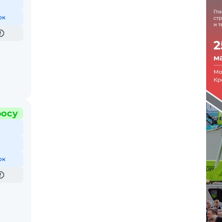
ок
росу
ок