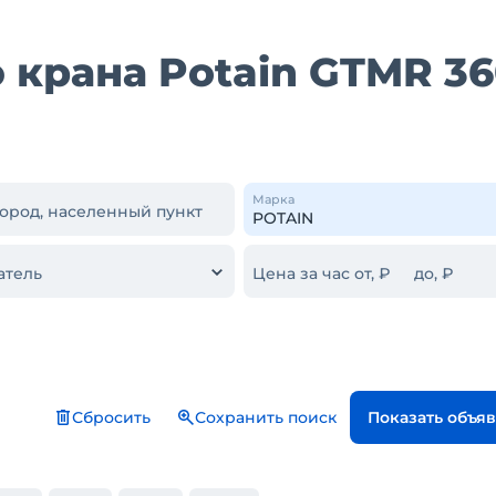
крана Potain GTMR 36
Марка
город, населенный пункт
атель
Цена за час от, ₽
до, ₽
Сбросить
Сохранить поиск
Показать объя