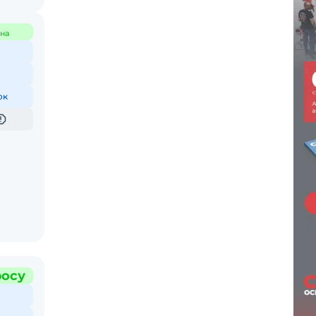
на
ок
росу