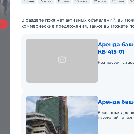
5 тонн
6 тонн
8 тонн
10 тонн
12 тонн
15 тонн
20
В разделе пока нет активных объявлений, вы мож
коммерческие предложения. Также вы можете п
Аренда баш
КБ-415-01
Краткосрочная аре
Аренда баш
Бесплатная достав
нареканий по техн