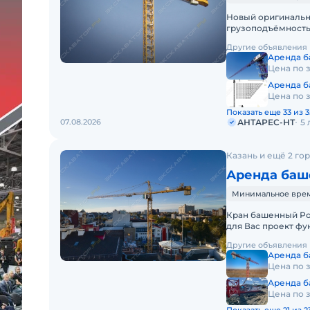
Новый оригинальн
грузоподъёмность 
конце стрелы - 1,
Другие объявления
Аренда б
Цена по 
Аренда б
Цена по 
Показать еще 33 из 3
07.08.2026
АНТАРЕС-НТ
5 
Казань и ещё 2 го
Аренда баш
Минимальное время 
Кран башенный Pot
для Вас проект фу
своими силами дос
Другие объявления
Аренда б
Цена по 
Аренда б
Цена по 