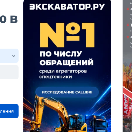
0 B
вления