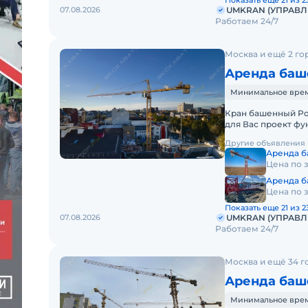
Показать еще 21 из 2
07.08.2026
UMKRAN (УПРАВ
Работаем 24/7
Москва и ещё 2 го
Аренда баш
Минимальное время 
Кран башенный Pot
для Вас проект фу
своими силами дос
Другие объявления
Аренда б
Цена по 
Аренда б
Цена по 
Показать еще 21 из 2
07.08.2026
UMKRAN (УПРАВ
Работаем 24/7
Москва и ещё 34 г
Аренда баше
Минимальное время