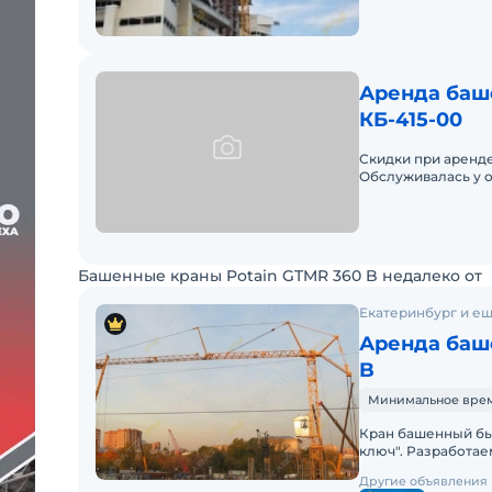
Аренда баш
КБ-415-00
Скидки при аренде
Обслуживалась у о
Башенные краны Potain GTMR 360 B недалеко от
Екатеринбург и ещ
Аренда баше
B
Минимальное время 
Кран башенный бы
ключ". Разработае
своими силами дос
Другие объявления