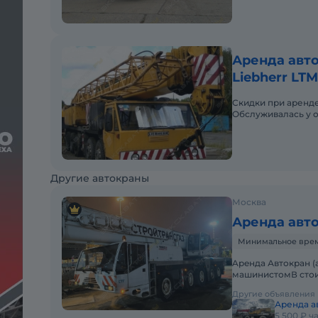
Аренда авто
Liebherr LTM
Скидки при аренде
Обслуживалась у о
Другие автокраны
Москва
Аренда авт
Минимальное время 
Apeнда Автокран (
машинистомВ стои
(ГСМ)Оператор со
Другие объявления
Аренда а
5 500 ₽ ч