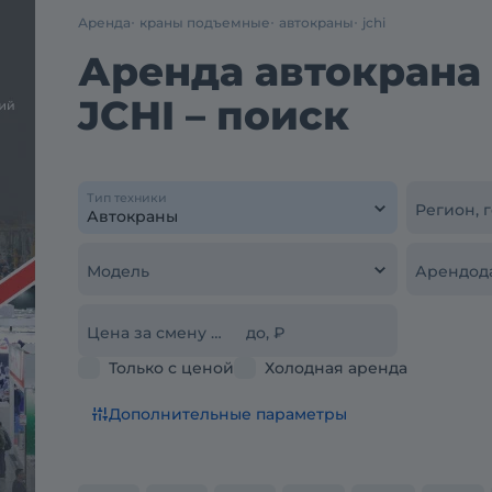
Аренда
краны подъемные
автокраны
jchi
Аренда автокрана 
JCHI – поиск
Тип техники
Регион, 
Модель
Арендод
Цена за смену от, ₽
до, ₽
Только с ценой
Холодная аренда
Дополнительные параметры