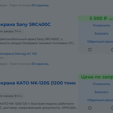
щадке
Парк техники:
30 единиц
5 500 ₽
ча
окрана Sany SRC400C
Позвонить
заказа: 7+1 ч.
Заказать
(автомобильный кран) Sany SRC400C, с
Обратный звон
мость входит:Заправка техники топливом (ГСМ)
и необходимыми документами и
втокрана Demag AC 120
час
щадке
Парк техники:
30 единиц
Цена по зап
крана KATO NK-120S (1200 тонн
Позвонить
Заказать
 заказа: 8+4 ч.
Обратный звон
KATO NK-1200 120 т. Быстрая подача, работаем
НДС, договор, закрывающие документы. АРЕНДА
NK-1200 120 ТОННПредос