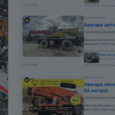
06.08.2026
СТГ
8 лет на пло
Севастополь
Аренда авт
Минимальное время 
Apeнда Автокрана 
машинистомВ стои
Оператор со всем
Другие объявления
Аренда а
14 000 ₽ 
06.08.2026
СТГ
8 лет на пло
Красноярск
Аренда авто
54 метра)
Минимальное время
Аренда автокрана 
24/7, НДС и без 
АВТОКРАНА KATO 