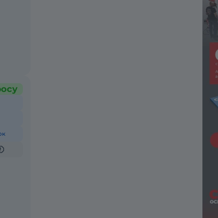
росу
ок