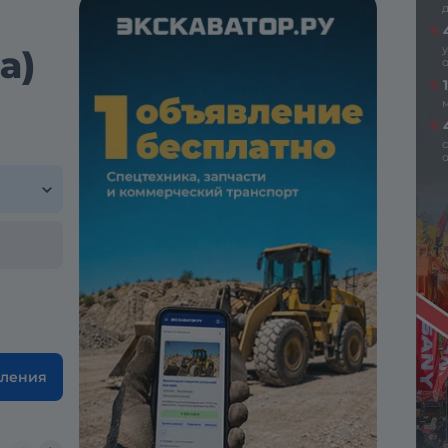
а)
вления