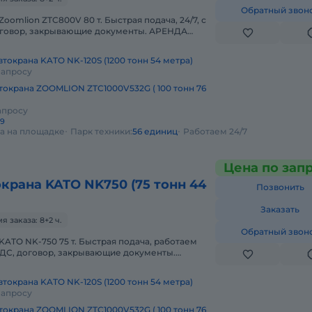
Обратный звон
oomlion ZTC800V 80 т. Быстрая подача, 24/7, с
оговор, закрывающие документы. АРЕНДА
ION ZTC800V 80 ТОННПредост
токрана KATO NK-120S (1200 тонн 54 метра)
запросу
токрана ZOOMLION ZTC1000V532G ( 100 тонн 76
апросу
29
да на площадке
Парк техники:
56 единиц
Работаем 24/7
Цена по зап
крана KATO NK750 (75 тонн 44
Позвонить
Заказать
 заказа: 8+2 ч.
Обратный звон
KATO NK-750 75 т. Быстрая подача, работаем
 НДС, договор, закрывающие документы.
А KATO NK-750 75 ТОННПредоста
токрана KATO NK-120S (1200 тонн 54 метра)
запросу
токрана ZOOMLION ZTC1000V532G ( 100 тонн 76