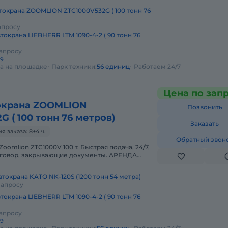
токрана ZOOMLION ZTC1000V532G ( 100 тонн 76
апросу
токрана LIEBHERR LTM 1090-4-2 ( 90 тонн 76
запросу
29
да на площадке
Парк техники:
56 единиц
Работаем 24/7
Цена по зап
окрана ZOOMLION
Позвонить
G ( 100 тонн 76 метров)
Заказать
 заказа: 8+4 ч.
Обратный звон
oomlion ZTC1000V 100 т. Быстрая подача, 24/7,
оговор, закрывающие документы. АРЕНДА
ION ZTC1000V 100 ТОННПредо
токрана KATO NK-120S (1200 тонн 54 метра)
запросу
токрана LIEBHERR LTM 1090-4-2 ( 90 тонн 76
запросу
29