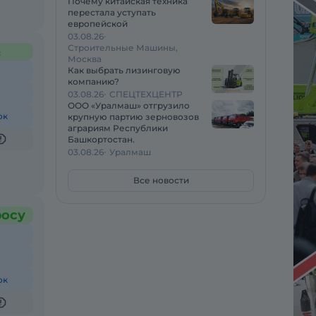
Почему китайская техника
перестала уступать
европейской
03.08.26
Строительные Машины,
с
Москва
Как выбрать лизинговую
компанию?
03.08.26
СПЕЦТЕХЦЕНТР
ООО «Уралмаш» отгрузило
ок
крупную партию зерновозов
аграриям Республики
Башкортостан.
03.08.26
Уралмаш
Все новости
росу
ок