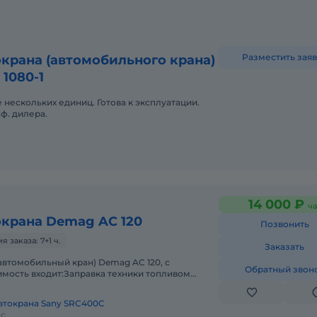
Разместить заяв
крана (автомобильного крана)
 1080-1
 нескольких единиц. Готова к эксплуатации.
ф. дилера.
14 000 ₽
ча
окрана Demag AC 120
Позвонить
заказа: 7+1 ч.
Заказать
автомобильный кран) Demag AC 120, с
Обратный звон
мость входит:Заправка техники топливом
 всеми необходимыми документами и гр
втокрана Sany SRC400C
ас