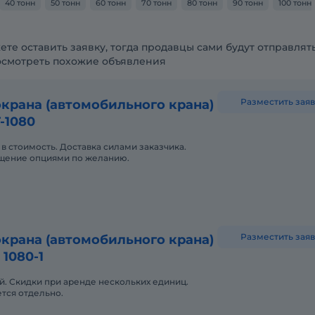
40 тонн
50 тонн
60 тонн
70 тонн
80 тонн
90 тонн
100 тонн
ете оставить заявку, тогда продавцы сами будут отправлят
осмотреть похожие объявления
Разместить заяв
крана (автомобильного крана)
-1080
в стоимость. Доставка силами заказчика.
щение опциями по желанию.
Разместить заяв
крана (автомобильного крана)
 1080-1
й. Скидки при аренде нескольких единиц.
тся отдельно.