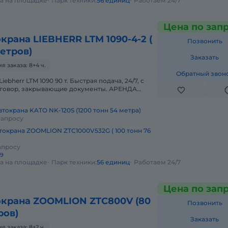
да на площадке
Парк техники:
56 единиц
Работаем 24/7
Цена по зап
крана LIEBHERR LTM 1090-4-2 (
Позвонить
метров)
Заказать
 заказа: 8+4 ч.
Обратный звон
ebherr LTM 1090 90 т. Быстрая подача, 24/7, с
оговор, закрывающие документы. АРЕНДА
ERR LTM 1090 90 ТОННПредо
токрана KATO NK-120S (1200 тонн 54 метра)
запросу
токрана ZOOMLION ZTC1000V532G ( 100 тонн 76
апросу
29
да на площадке
Парк техники:
56 единиц
Работаем 24/7
Цена по зап
окрана ZOOMLION ZTC800V (80
Позвонить
ров)
Заказать
 заказа: 8+2 ч.