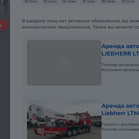
10 тонн
14 тонн
16 тонн
25 тонн
30 тонн
32 тонн
В разделе пока нет активных объявлений, вы мож
коммерческие предложения. Также вы можете п
Аренда авто
LIEBHERR LT
Топливо включено 
Возможно доосна
Аренда авто
Liebherr LTM
Помогу с доставко
Топливо оплачивае