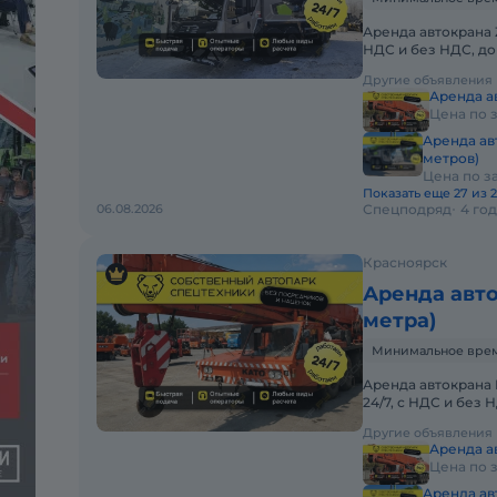
Аренда автокрана Z
НДС и без НДС, д
АВТОКРАНА ZOOML
Другие объявления
Аренда ав
Цена по 
Аренда ав
метров)
Цена по з
Показать еще 27 из 
06.08.2026
Спецподряд
4 го
Красноярск
Аренда авто
метра)
Минимальное время
Аренда автокрана 
24/7, с НДС и без
АРЕНДА АВТОКРАН
Другие объявления
Аренда ав
Цена по 
Аренда ав