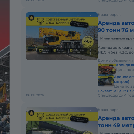
06.08.2026
Спецподряд
4 го
Красноярск
Аренда авто
90 тонн 76 
Минимальное время
Аренда автокрана Li
НДС и без НДС, д
АВТОКРАНА LIEBH
Другие объявления
Аренда ав
Цена по 
Аренда ав
метров)
Цена по з
Показать еще 27 из 
06.08.2026
Спецподряд
4 го
Красноярск
Аренда авт
тонн 49 мет
Минимальное время