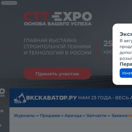
РЕКЛАМА
Экс
В авг
продл
допо
розы
Перв
Узна
НАМ 23 ГОДА • ВЕСЬ
Журналы
Продажа
Аренда
Запчасти
Заявки
На