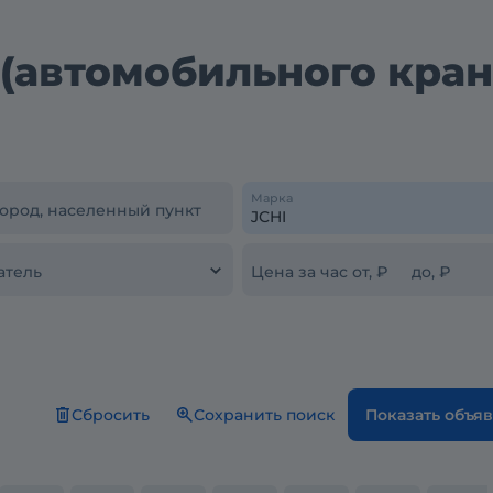
(автомобильного кран
Марка
город, населенный пункт
атель
Цена за час от, ₽
до, ₽
Сбросить
Сохранить поиск
Показать объя