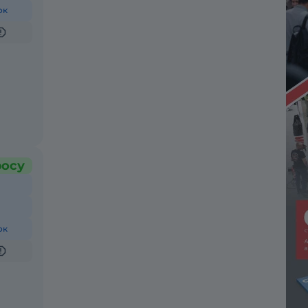
ок
росу
ок