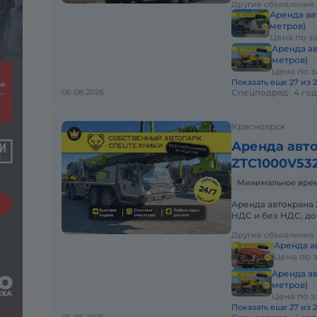
Другие объявления
Аренда ав
метров)
Цена по з
Аренда ав
метров)
Цена по 
Показать еще 27 из 
06.08.2026
Спецподряд
4 го
Красноярск
Аренда авт
ZTC1000V532
Минимальное время
Аренда автокрана Z
НДС и без НДС, д
АВТОКРАНА ZOOML
Другие объявления
Аренда ав
Цена по 
Аренда ав
метров)
Цена по 
Показать еще 27 из 