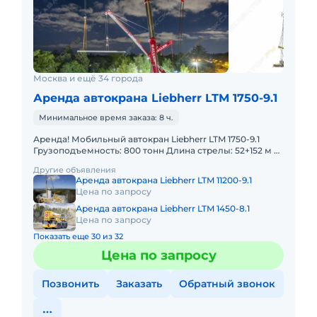
Москва и ещё 34 города
Аренда автокрана Liebherr LTM 1750-9.1
Минимальное время заказа: 8 ч.
Аренда! Мобильный автокран Liebherr LTM 1750-9.1
Грузоподъемность: 800 тонн Длина стрелы: 52+152 м В
наличии! Полный комплект документов:
Другие объявления
Свидетельство о ре
Аренда автокрана Liebherr LTM 11200-9.1
Цена по запросу
Аренда автокрана Liebherr LTM 1450-8.1
Цена по запросу
Показать еще 30 из 32
Цена по запросу
Позвонить
Заказать
Обратный звонок