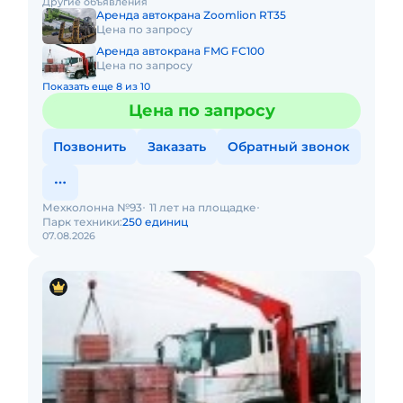
Другие объявления
(почасовой, посменный) При
Аренда автокрана Zoomlion RT35
Цена по запросу
Аренда автокрана FMG FC100
Цена по запросу
Показать еще 8 из 10
Цена по запросу
Позвонить
Заказать
Обратный звонок
Мехколонна №93
11 лет на площадке
Парк техники:
250 единиц
07.08.2026