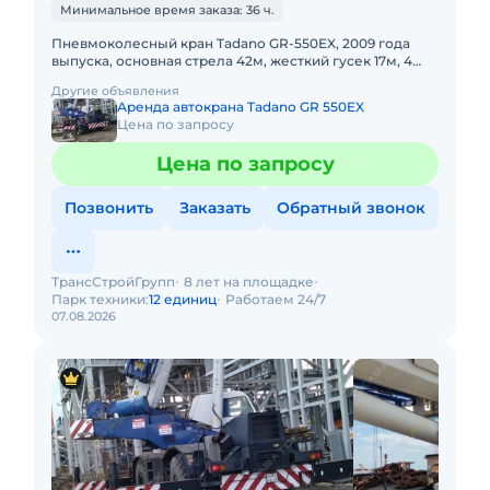
Минимальное время заказа: 36 ч.
Пневмоколесный кран Tadano GR-550EX, 2009 года
выпуска, основная стрела 42м, жесткий гусек 17м, 4
WD, короткая база. Не габарит. Передвижение по
Другие объявления
дорогам общего
Аренда автокрана Tadano GR 550EX
Цена по запросу
Цена по запросу
Позвонить
Заказать
Обратный звонок
ТрансСтройГрупп
8 лет на площадке
Парк техники:
12 единиц
Работаем 24/7
07.08.2026