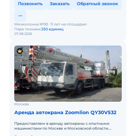
Позвонить
Заказать
Обратный звонок
Мехколонна №93
11 лет на площадке
Парк техники:
250 единиц
07.08.2026
Москва
Аренда автокрана Zoomlion QY30V532
Предоставляем в аренду автокраны с опытными
машинистами по Москве и Московской области.
Любой вид аренды. Долгосрочный, краткосрочный