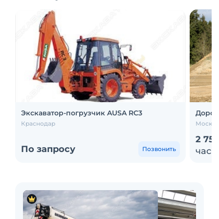
Экскаватор-погрузчик AUSA RC3
Дорож
Краснодар
Москва
2 75
По запросу
Позвонить
час