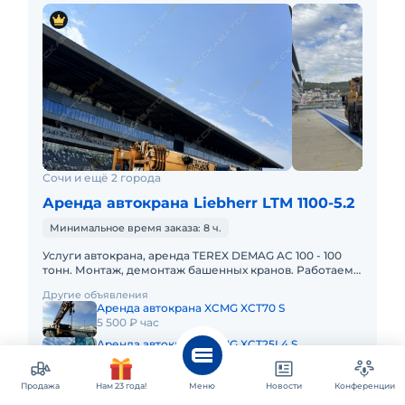
Сочи и ещё 2 города
Аренда автокрана Liebherr LTM 1100-5.2
Минимальное время заказа: 8 ч.
Услуги автокрана, аренда TEREX DEMAG AC 100 - 100
тонн. Монтаж, демонтаж башенных кранов. Работаем
по Сочи, Краснодарскому Краю, в Крыму. Наличный и
Другие объявления
безналичный
Аренда автокрана XCMG XCT70 S
5 500 ₽ час
Аренда автокрана XCMG XCT25L4 S
3 500 ₽ час
Продажа
Нам 23 года!
Меню
Новости
Конференции
9 000 ₽
час