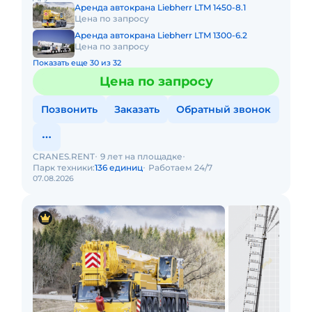
м Макс.
Аренда автокрана Liebherr LTM 1450-8.1
Цена по запросу
Аренда автокрана Liebherr LTM 1300-6.2
Цена по запросу
Показать еще 30 из 32
Цена по запросу
Позвонить
Заказать
Обратный звонок
CRANES.RENT
9 лет на площадке
Парк техники:
136 единиц
Работаем 24/7
07.08.2026