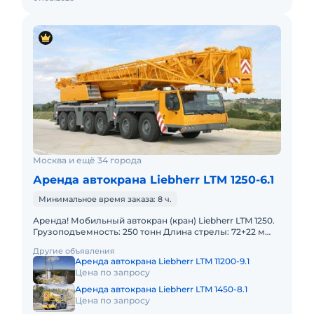
Москва и ещё 34 города
Аренда автокрана Liebherr LTM 1250-6.1
Минимальное время заказа: 8 ч.
Аренда! Мобильный автокран (кран) Liebherr LTM 1250.
Грузоподъемность: 250 тонн Длина стрелы: 72+22 м
Полный комплект документов: Свидетельство о
Другие объявления
регистраци
Аренда автокрана Liebherr LTM 11200-9.1
Цена по запросу
Аренда автокрана Liebherr LTM 1450-8.1
Цена по запросу