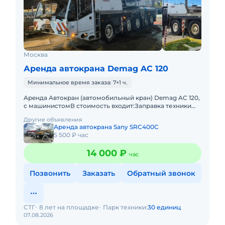
Москва
Аренда автокрана Demag AC 120
Минимальное время заказа: 7+1 ч.
Apeнда Автокран (автомобильный кран) Demag AC 120,
с машинистомВ стоимость входит:Заправка техники
топливом (ГСМ)Оператор со всеми необходимыми
Другие объявления
документами и гр
Аренда автокрана Sany SRC400C
5 500 ₽ час
14 000 ₽
час
Позвонить
Заказать
Обратный звонок
СТГ
8 лет на площадке
Парк техники:
30 единиц
07.08.2026