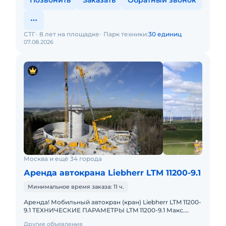
Позвонить
Заказать
Обратный звонок
СТГ
8 лет на площадке
Парк техники:
30 единиц
07.08.2026
Москва и ещё 34 города
Аренда автокрана Liebherr LTM 11200-9.1
Минимальное время заказа: 11 ч.
Аренда! Мобильный автокран (кран) Liebherr LTM 11200-
9.1 ТЕХНИЧЕСКИЕ ПАРАМЕТРЫ LTM 11200-9.1 Макс.
грузоподъёмность: 1200 т Телескопическая стрела: 100
Другие объявления