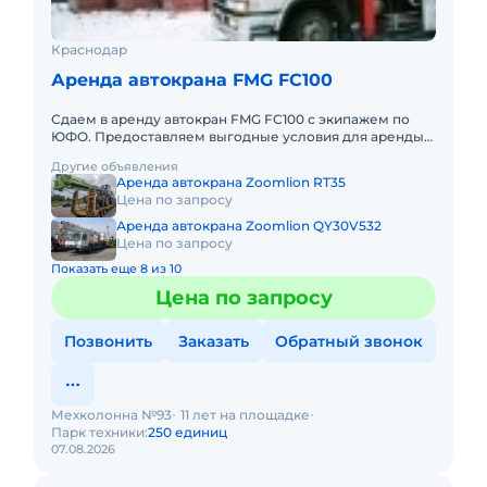
Краснодар
Аренда автокрана FMG FC100
Сдаем в аренду автокран FMG FC100 с экипажем по
ЮФО. Предоставляем выгодные условия для аренды
автокрана FMG FC100 в Южном федеральном округе.
Другие объявления
Кроме аренды спец
Аренда автокрана Zoomlion RT35
Цена по запросу
Аренда автокрана Zoomlion QY30V532
Цена по запросу
Показать еще 8 из 10
Цена по запросу
Позвонить
Заказать
Обратный звонок
Мехколонна №93
11 лет на площадке
Парк техники:
250 единиц
07.08.2026