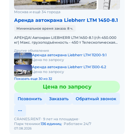
Москва и ещё 34 города
Аренда автокрана Liebherr LTM 1450-8.1
Минимальное время заказа: 8 ч.
АРЕНДА! Автокран LIEBHERR LTM 1450-8.1 (г/п 450.000
кг) Макс. грузоподъёмность - 450 т Телескопическая
стрела - 85 м Макс. высота подъёма - 132 м Макс. выл
Другие объявления
Аренда автокрана Liebherr LTM 11200-9.1
Цена по запросу
Аренда автокрана Liebherr LTM 1300-6.2
Цена по запросу
Показать еще 30 из 32
Цена по запросу
Позвонить
Заказать
Обратный звонок
CRANES.RENT
9 лет на площадке
Парк техники:
136 единиц
Работаем 24/7
07.08.2026