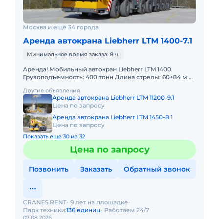
Москва и ещё 34 города
Аренда автокрана Liebherr LTM 1400-7.1
Минимальное время заказа: 8 ч.
Аренда! Мобильный автокран Liebherr LTM 1400.
Грузоподъемность: 400 тонн Длина стрелы: 60+84 м В
наличии! Полный комплект документов:
Другие объявления
Свидетельство о регист
Аренда автокрана Liebherr LTM 11200-9.1
Цена по запросу
Аренда автокрана Liebherr LTM 1450-8.1
Цена по запросу
Показать еще 30 из 32
Цена по запросу
Позвонить
Заказать
Обратный звонок
CRANES.RENT
9 лет на площадке
Парк техники:
136 единиц
Работаем 24/7
07.08.2026