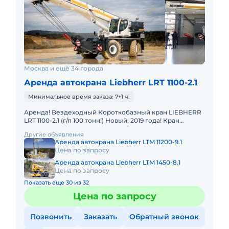
Москва и ещё 34 города
Аренда автокрана Liebherr LRT 1100-2.1
Минимальное время заказа: 7+1 ч.
Аренда! Вездеходный Короткобазный кран LIEBHERR
LRT 1100-2.1 (г/п 100 тонн!) Новый, 2019 года! Кран
отличается исключительной проходимостью по
Другие объявления
бездорожью. Тех
Аренда автокрана Liebherr LTM 11200-9.1
Цена по запросу
Аренда автокрана Liebherr LTM 1450-8.1
Цена по запросу
Показать еще 30 из 32
Цена по запросу
Позвонить
Заказать
Обратный звонок