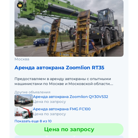
Москва
Аренда автокрана Zoomlion RT35
Предоставляем в аренду автокраны с опытными
машинистами по Москве и Московской области.
Любой вид аренды. Долгосрочный, краткосрочный
Другие объявления
(почасовой, посменный) При
Аренда автокрана Zoomlion QY30V532
Цена по запросу
Аренда автокрана FMG FC100
Цена по запросу
Показать еще 8 из 10
Цена по запросу