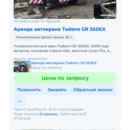
Москва и ещё 14 городов
Аренда автокрана Tadano GR 550EX
Минимальное время заказа: 36 ч.
Пневмоколесный кран Tadano GR-550EX, 2009 года
выпуска, основная стрела 42м, жесткий гусек 17м, 4
WD, короткая база. Не габарит. Передвижение по
Другие объявления
дорогам общего
Аренда автокрана Tadano GR 550EX
Цена по запросу
Цена по запросу
Позвонить
Заказать
Обратный звонок
ТрансСтройГрупп
8 лет на площадке
Парк техники:
12 единиц
Работаем 24/7
07.08.2026