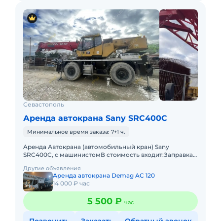
Севастополь
Аренда автокрана Sany SRC400C
Минимальное время заказа: 7+1 ч.
Apeнда Автокрана (автомобильный кран) Sany
SRC400C, с машинистомВ стоимость входит:Заправка
техники топливом (ГСМ) Оператор со всеми
Другие объявления
необходимыми документами и
Аренда автокрана Demag AC 120
14 000 ₽ час
5 500 ₽
час