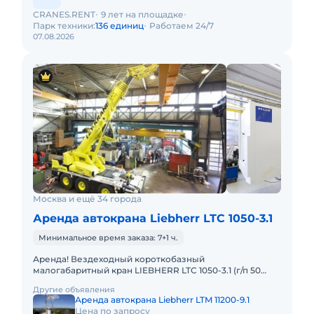
CRANES.RENT
9 лет на площадке
Парк техники:
136 единиц
Работаем 24/7
07.08.2026
Москва и ещё 34 города
Аренда автокрана Liebherr LTC 1050-3.1
Минимальное время заказа: 7+1 ч.
Аренда! Вездеходный короткобазный
малогабаритный кран LIEBHERR LTC 1050-3.1 (г/п 50
тонн!) Кран отличается исключительной
Другие объявления
маневренностью и проходимостью по бе
Аренда автокрана Liebherr LTM 11200-9.1
Цена по запросу