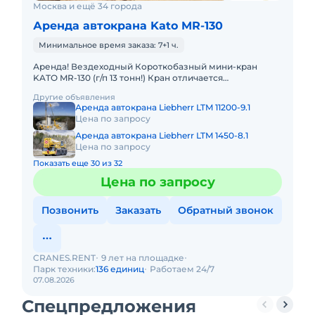
Москва и ещё 34 города
Аренда автокрана Kato MR-130
Минимальное время заказа: 7+1 ч.
Аренда! Вездеходный Короткобазный мини-кран
KATO MR-130 (г/п 13 тонн!) Кран отличается
исключительной компактностью и проходимостью.
Другие объявления
Технические характеристик
Аренда автокрана Liebherr LTM 11200-9.1
Цена по запросу
Аренда автокрана Liebherr LTM 1450-8.1
Цена по запросу
Показать еще 30 из 32
Цена по запросу
Позвонить
Заказать
Обратный звонок
CRANES.RENT
9 лет на площадке
Парк техники:
136 единиц
Работаем 24/7
07.08.2026
Спецпредложения