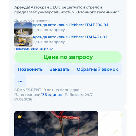
Аренда! Автокран с LG с решетчатой стрелой
предлагает универсальность 750-тонного гусеничного
крана в сочетании с мобильностью быстроходного
Другие объявления
автокрана. LIEBHER
Аренда автокрана Liebherr LTM 11200-9.1
Цена по запросу
Аренда автокрана Liebherr LTM 1450-8.1
Цена по запросу
Показать еще 30 из 32
Цена по запросу
Позвонить
Заказать
Обратный звонок
CRANES.RENT
9 лет на площадке
Парк техники:
136 единиц
Работаем 24/7
07.08.2026