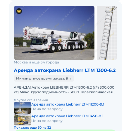
Москва и ещё 34 города
Аренда автокрана Liebherr LTM 1300-6.2
Минимальное время заказа: 8 ч.
АРЕНДА! Автокран LIEBHERR LTM 1300-6.2 (г/п 300.000
кг) Макс. грузоподъёмность - 300 т Телескопическая
стрела - 78 м Макс. высота подъёма - 114 м Макс. выл
Другие объявления
Аренда автокрана Liebherr LTM 11200-9.1
Цена по запросу
Аренда автокрана Liebherr LTM 1450-8.1
Цена по запросу
Показать еще 30 из 32