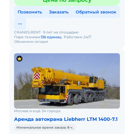
Цена по запросу
Позвонить
Заказать
Обратный звонок
CRANES.RENT
9 лет на площадке
Парк техники:
136 единиц
Работаем 24/7
Обновлено сегодня
Москва и ещё 34 города
Аренда автокрана Liebherr LTM 1400-7.1
Минимальное время заказа: 8 ч.