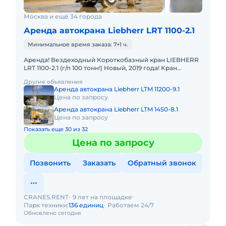
Москва и ещё 34 города
Аренда автокрана Liebherr LRT 1100-2.1
Минимальное время заказа: 7+1 ч.
Аренда! Вездеходный Короткобазный кран LIEBHERR
LRT 1100-2.1 (г/п 100 тонн!) Новый, 2019 года! Кран
отличается исключительной проходимостью по
Другие объявления
бездорожью. Тех
Аренда автокрана Liebherr LTM 11200-9.1
Цена по запросу
Аренда автокрана Liebherr LTM 1450-8.1
Цена по запросу
Показать еще 30 из 32
Цена по запросу
Позвонить
Заказать
Обратный звонок
CRANES.RENT
9 лет на площадке
Парк техники:
136 единиц
Работаем 24/7
Обновлено сегодня