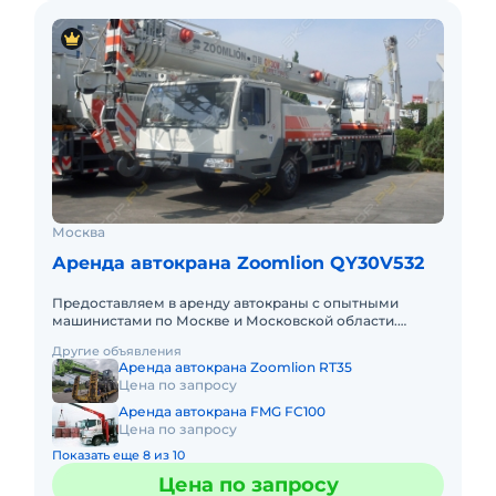
Москва
Аренда автокрана Zoomlion QY30V532
Предоставляем в аренду автокраны с опытными
машинистами по Москве и Московской области.
Любой вид аренды. Долгосрочный, краткосрочный
Другие объявления
(почасовой, посменный) При
Аренда автокрана Zoomlion RT35
Цена по запросу
Аренда автокрана FMG FC100
Цена по запросу
Показать еще 8 из 10
Цена по запросу