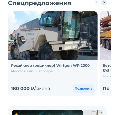
Спецпредложения
Ресайклер (рециклер) Wirtgen WR 2000
Бетон
SY5416
Москва и еще 35 городов
Москва
180 000
₽/смена
По з
Позвонить