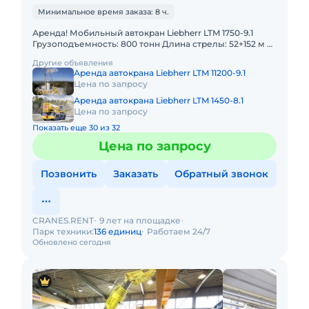
Минимальное время заказа: 8 ч.
Аренда! Мобильный автокран Liebherr LTM 1750-9.1
Грузоподъемность: 800 тонн Длина стрелы: 52+152 м В
наличии! Полный комплект документов:
Другие объявления
Свидетельство о ре
Аренда автокрана Liebherr LTM 11200-9.1
Цена по запросу
Аренда автокрана Liebherr LTM 1450-8.1
Цена по запросу
Показать еще 30 из 32
Цена по запросу
Позвонить
Заказать
Обратный звонок
CRANES.RENT
9 лет на площадке
Парк техники:
136 единиц
Работаем 24/7
Обновлено сегодня