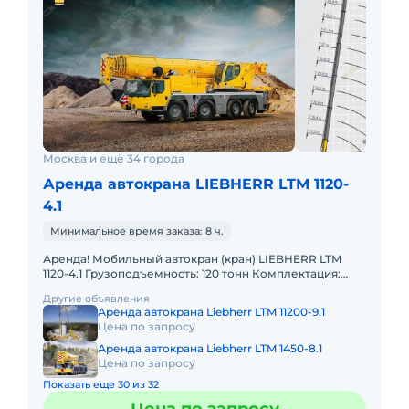
Москва и ещё 34 города
Аренда автокрана LIEBHERR LTM 1120-
4.1
Минимальное время заказа: 8 ч.
Аренда! Мобильный автокран (кран) LIEBHERR LTM
1120-4.1 Грузоподъемность: 120 тонн Комплектация:
Стрела 66м, плюс гусек 26м. В наличии! Полный
Другие объявления
комплект доку
Аренда автокрана Liebherr LTM 11200-9.1
Цена по запросу
Аренда автокрана Liebherr LTM 1450-8.1
Цена по запросу
Показать еще 30 из 32