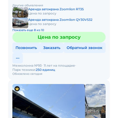
автокрана FMG FC100 в Южном федеральном округе.
Другие объявления
Кроме аренды спец
Аренда автокрана Zoomlion RT35
Цена по запросу
Аренда автокрана Zoomlion QY30V532
Цена по запросу
Показать еще 8 из 10
Цена по запросу
Позвонить
Заказать
Обратный звонок
Мехколонна №93
11 лет на площадке
Парк техники:
250 единиц
Обновлено сегодня