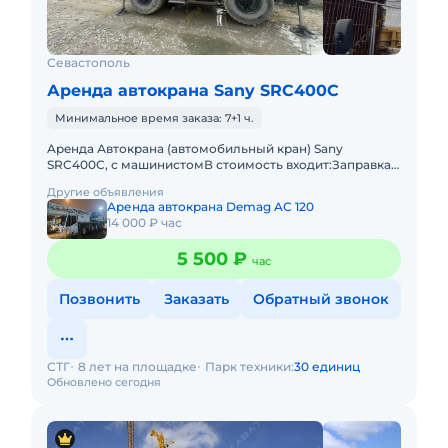
Севастополь
Аренда автокрана Sany SRC400C
Минимальное время заказа: 7+1 ч.
Apeнда Автокрана (автомобильный кран) Sany
SRC400C, с машинистомВ стоимость входит:Заправка
техники топливом (ГСМ) Оператор со всеми
Другие объявления
необходимыми документами и
Аренда автокрана Demag AC 120
14 000 ₽ час
5 500 ₽
час
Позвонить
Заказать
Обратный звонок
СТГ
8 лет на площадке
Парк техники:
30 единиц
Обновлено сегодня