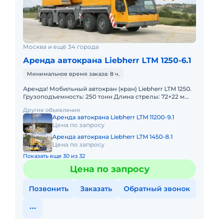
Москва и ещё 34 города
Аренда автокрана Liebherr LTM 1250-6.1
Минимальное время заказа: 8 ч.
Аренда! Мобильный автокран (кран) Liebherr LTM 1250.
Грузоподъемность: 250 тонн Длина стрелы: 72+22 м
Полный комплект документов: Свидетельство о
Другие объявления
регистраци
Аренда автокрана Liebherr LTM 11200-9.1
Цена по запросу
Аренда автокрана Liebherr LTM 1450-8.1
Цена по запросу
Показать еще 30 из 32
Цена по запросу
Позвонить
Заказать
Обратный звонок