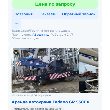
Цена по запросу
Позвонить
Заказать
Обратный звонок
ТрансСтройГрупп
8 лет на площадке
Парк техники:
12 единиц
Работаем 24/7
Обновлено сегодня
Москва и ещё 14 городов
Аренда автокрана Tadano GR 550EX
Минимальное время заказа: 36 ч.