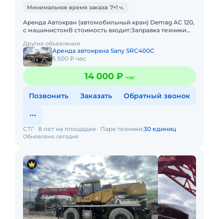
Минимальное время заказа: 7+1 ч.
Apeнда Автокран (автомобильный кран) Demag AC 120,
с машинистомВ стоимость входит:Заправка техники
топливом (ГСМ)Оператор со всеми необходимыми
Другие объявления
документами и гр
Аренда автокрана Sany SRC400C
5 500 ₽ час
14 000 ₽
час
Позвонить
Заказать
Обратный звонок
СТГ
8 лет на площадке
Парк техники:
30 единиц
Обновлено сегодня