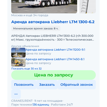
Москва и ещё 34 города
Аренда автокрана Liebherr LTM 1300-6.2
Минимальное время заказа: 8 ч.
АРЕНДА! Автокран LIEBHERR LTM 1300-6.2 (г/п 300.000
кг) Макс. грузоподъёмность - 300 т Телескопическая
стрела - 78 м Макс. высота подъёма - 114 м Макс. выл
Другие объявления
Аренда автокрана Liebherr LTM 11200-9.1
Цена по запросу
Аренда автокрана Liebherr LTM 1450-8.1
Цена по запросу
Показать еще 30 из 32
Цена по запросу
Позвонить
Заказать
Обратный звонок
CRANES.RENT
9 лет на площадке
Парк техники:
136 единиц
Работаем 24/7