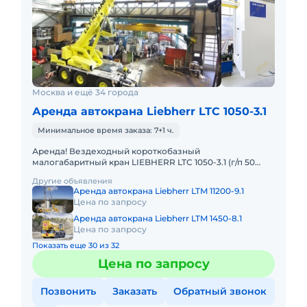
Москва и ещё 34 города
Аренда автокрана Liebherr LTC 1050-3.1
Минимальное время заказа: 7+1 ч.
Аренда! Вездеходный короткобазный
малогабаритный кран LIEBHERR LTC 1050-3.1 (г/п 50
тонн!) Кран отличается исключительной
Другие объявления
маневренностью и проходимостью по бе
Аренда автокрана Liebherr LTM 11200-9.1
Цена по запросу
Аренда автокрана Liebherr LTM 1450-8.1
Цена по запросу
Показать еще 30 из 32
Цена по запросу
Позвонить
Заказать
Обратный звонок