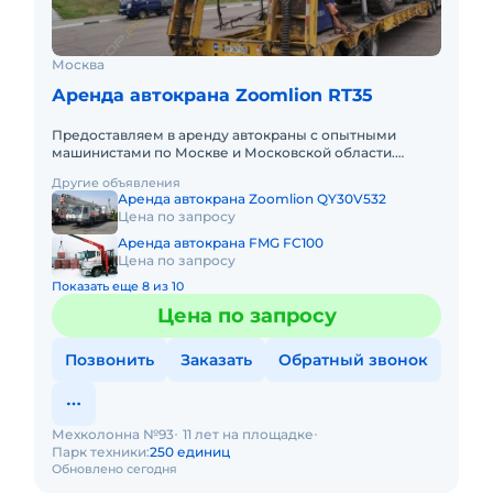
Москва
Аренда автокрана Zoomlion RT35
Предоставляем в аренду автокраны с опытными
машинистами по Москве и Московской области.
Любой вид аренды. Долгосрочный, краткосрочный
Другие объявления
(почасовой, посменный) При
Аренда автокрана Zoomlion QY30V532
Цена по запросу
Аренда автокрана FMG FC100
Цена по запросу
Показать еще 8 из 10
Цена по запросу
Позвонить
Заказать
Обратный звонок
Мехколонна №93
11 лет на площадке
Парк техники:
250 единиц
Обновлено сегодня