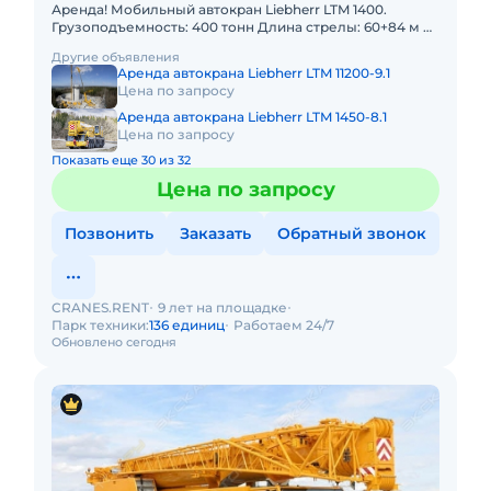
Аренда! Мобильный автокран Liebherr LTM 1400.
Грузоподъемность: 400 тонн Длина стрелы: 60+84 м В
наличии! Полный комплект документов:
Другие объявления
Свидетельство о регист
Аренда автокрана Liebherr LTM 11200-9.1
Цена по запросу
Аренда автокрана Liebherr LTM 1450-8.1
Цена по запросу
Показать еще 30 из 32
Цена по запросу
Позвонить
Заказать
Обратный звонок
CRANES.RENT
9 лет на площадке
Парк техники:
136 единиц
Работаем 24/7
Обновлено сегодня