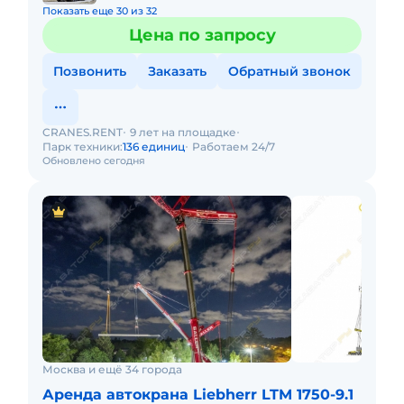
Показать еще 30 из 32
Цена по запросу
Позвонить
Заказать
Обратный звонок
CRANES.RENT
9 лет на площадке
Парк техники:
136 единиц
Работаем 24/7
Обновлено сегодня
Москва и ещё 34 города
Аренда автокрана Liebherr LTM 1750-9.1