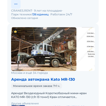
CRANES.RENT
9 лет на площадке
Парк техники:
136 единиц
Работаем 24/7
Обновлено сегодня
Москва и ещё 34 города
Аренда автокрана Kato MR-130
Минимальное время заказа: 7+1 ч.
Аренда! Вездеходный Короткобазный мини-кран
KATO MR-130 (г/п 13 тонн!) Кран отличается
исключительной компактностью и проходимостью.
Другие объявления
Технические характеристик