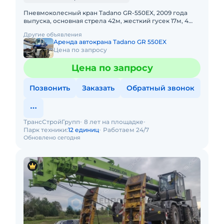
Пневмоколесный кран Tadano GR-550EX, 2009 года
выпуска, основная стрела 42м, жесткий гусек 17м, 4
WD, короткая база. Не габарит. Передвижение по
Другие объявления
дорогам общего
Аренда автокрана Tadano GR 550EX
Цена по запросу
Цена по запросу
Позвонить
Заказать
Обратный звонок
ТрансСтройГрупп
8 лет на площадке
Парк техники:
12 единиц
Работаем 24/7
Обновлено сегодня