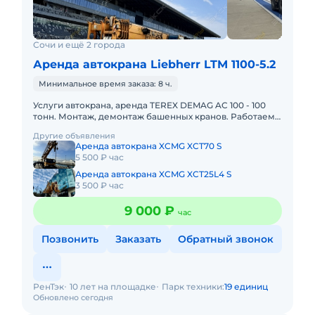
Сочи и ещё 2 города
Аренда автокрана Liebherr LTM 1100-5.2
Минимальное время заказа: 8 ч.
Услуги автокрана, аренда TEREX DEMAG AC 100 - 100
тонн. Монтаж, демонтаж башенных кранов. Работаем
по Сочи, Краснодарскому Краю, в Крыму. Наличный и
Другие объявления
безналичный
Аренда автокрана XCMG XCT70 S
5 500 ₽ час
Аренда автокрана XCMG XCT25L4 S
3 500 ₽ час
9 000 ₽
час
Позвонить
Заказать
Обратный звонок
РенТэк
10 лет на площадке
Парк техники:
19 единиц
Обновлено сегодня