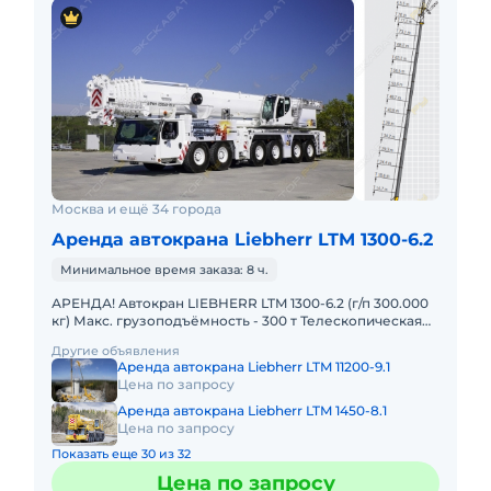
Москва и ещё 34 города
Аренда автокрана Liebherr LTM 1300-6.2
Минимальное время заказа: 8 ч.
АРЕНДА! Автокран LIEBHERR LTM 1300-6.2 (г/п 300.000
кг) Макс. грузоподъёмность - 300 т Телескопическая
стрела - 78 м Макс. высота подъёма - 114 м Макс. выл
Другие объявления
Аренда автокрана Liebherr LTM 11200-9.1
Цена по запросу
Аренда автокрана Liebherr LTM 1450-8.1
Цена по запросу
Показать еще 30 из 32
Цена по запросу