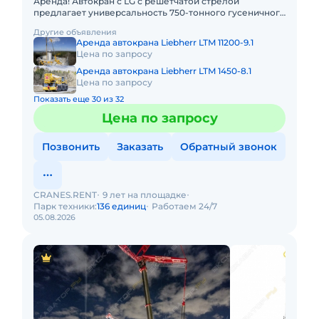
Аренда! Автокран с LG с решетчатой стрелой
предлагает универсальность 750-тонного гусеничного
крана в сочетании с мобильностью быстроходного
Другие объявления
автокрана. LIEBHER
Аренда автокрана Liebherr LTM 11200-9.1
Цена по запросу
Аренда автокрана Liebherr LTM 1450-8.1
Цена по запросу
Показать еще 30 из 32
Цена по запросу
Позвонить
Заказать
Обратный звонок
CRANES.RENT
9 лет на площадке
Парк техники:
136 единиц
Работаем 24/7
05.08.2026