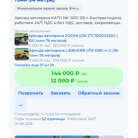
Минимальное время заказа: 8+4 ч.
Аренда автокрана KATO NK-1200 120 т. Быстрая подача,
работаем 24/7, НДС и без НДС, договор, закрывающие
документы. АРЕНДА АВТОКРАНА KATO NK-1200 120
Другие объявления
ТОННПредос
Аренда автокрана ZOOMLION ZTC1000V532G (
100 тонн 76 метров)
11 000 ₽ час
133 000 ₽ смена
Аренда автокрана LIEBHERR LTM 1090-4-2 ( 90
тонн 76 метров)
9 000 ₽ час
108 000 ₽ смена
Показать еще 27 из 29
144 000 ₽
час
12 000 ₽
смена
Позвонить
Заказать
Обратный звонок
Спецподряд
4 года на площадке
Парк техники:
52 единицы
Работаем 24/7
05.08.2026