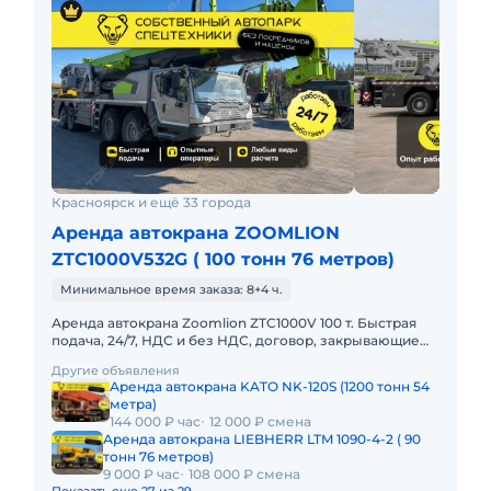
Красноярск и ещё 33 города
Аренда автокрана ZOOMLION
ZTC1000V532G ( 100 тонн 76 метров)
Минимальное время заказа: 8+4 ч.
Аренда автокрана Zoomlion ZTC1000V 100 т. Быстрая
подача, 24/7, НДС и без НДС, договор, закрывающие
документы. АРЕНДА АВТОКРАНА ZOOMLION ZTC1000V
Другие объявления
100 ТОННПредо
Аренда автокрана KATO NK-120S (1200 тонн 54
метра)
144 000 ₽ час
12 000 ₽ смена
Аренда автокрана LIEBHERR LTM 1090-4-2 ( 90
тонн 76 метров)
9 000 ₽ час
108 000 ₽ смена