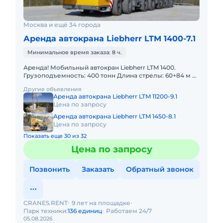
Москва и ещё 34 города
Аренда автокрана Liebherr LTM 1400-7.1
Минимальное время заказа: 8 ч.
Аренда! Мобильный автокран Liebherr LTM 1400.
Грузоподъемность: 400 тонн Длина стрелы: 60+84 м В
наличии! Полный комплект документов:
Другие объявления
Свидетельство о регист
Аренда автокрана Liebherr LTM 11200-9.1
Цена по запросу
Аренда автокрана Liebherr LTM 1450-8.1
Цена по запросу
Показать еще 30 из 32
Цена по запросу
Позвонить
Заказать
Обратный звонок
CRANES.RENT
9 лет на площадке
Парк техники:
136 единиц
Работаем 24/7
05.08.2026