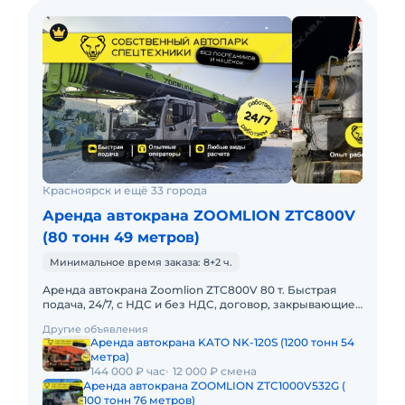
Красноярск и ещё 33 города
Аренда автокрана ZOOMLION ZTC800V
(80 тонн 49 метров)
Минимальное время заказа: 8+2 ч.
Аренда автокрана Zoomlion ZTC800V 80 т. Быстрая
подача, 24/7, с НДС и без НДС, договор, закрывающие
документы. АРЕНДА АВТОКРАНА ZOOMLION ZTC800V
Другие объявления
80 ТОННПредост
Аренда автокрана KATO NK-120S (1200 тонн 54
метра)
144 000 ₽ час
12 000 ₽ смена
Аренда автокрана ZOOMLION ZTC1000V532G (
100 тонн 76 метров)