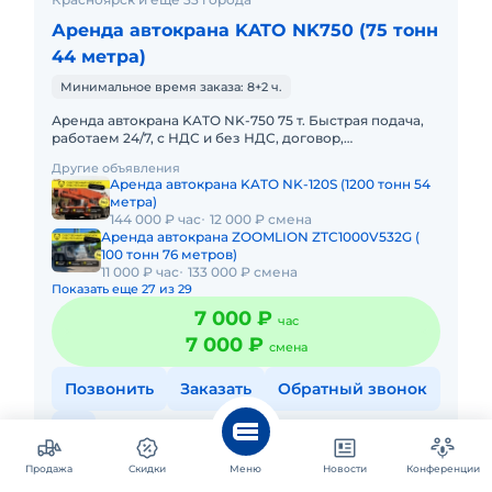
Аренда автокрана KATO NK750 (75 тонн
44 метра)
Минимальное время заказа: 8+2 ч.
Аренда автокрана KATO NK-750 75 т. Быстрая подача,
работаем 24/7, с НДС и без НДС, договор,
закрывающие документы. АРЕНДА АВТОКРАНА KATO
Другие объявления
NK-750 75 ТОННПредоста
Аренда автокрана KATO NK-120S (1200 тонн 54
метра)
144 000 ₽ час
12 000 ₽ смена
Аренда автокрана ZOOMLION ZTC1000V532G (
100 тонн 76 метров)
11 000 ₽ час
133 000 ₽ смена
Показать еще 27 из 29
7 000 ₽
час
7 000 ₽
смена
Позвонить
Заказать
Обратный звонок
Спецподряд
4 года на площадке
Продажа
Скидки
Меню
Новости
Конференции
Парк техники:
52 единицы
Работаем 24/7