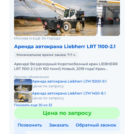
Москва и ещё 34 города
Аренда автокрана Liebherr LRT 1100-2.1
Минимальное время заказа: 7+1 ч.
Аренда! Вездеходный Короткобазный кран LIEBHERR
LRT 1100-2.1 (г/п 100 тонн!) Новый, 2019 года! Кран
отличается исключительной проходимостью по
Другие объявления
бездорожью. Тех
Аренда автокрана Liebherr LTM 11200-9.1
Цена по запросу
Аренда автокрана Liebherr LTM 1450-8.1
Цена по запросу
Показать еще 30 из 32
Цена по запросу
Позвонить
Заказать
Обратный звонок