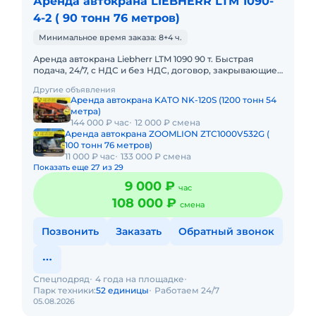
Аренда автокрана LIEBHERR LTM 1090-
4-2 ( 90 тонн 76 метров)
Минимальное время заказа: 8+4 ч.
Аренда автокрана Liebherr LTM 1090 90 т. Быстрая
подача, 24/7, с НДС и без НДС, договор, закрывающие
документы. АРЕНДА АВТОКРАНА LIEBHERR LTM 1090
Другие объявления
90 ТОННПредо
Аренда автокрана KATO NK-120S (1200 тонн 54
метра)
144 000 ₽ час
12 000 ₽ смена
Аренда автокрана ZOOMLION ZTC1000V532G (
100 тонн 76 метров)
11 000 ₽ час
133 000 ₽ смена
Показать еще 27 из 29
9 000 ₽
час
108 000 ₽
смена
Позвонить
Заказать
Обратный звонок
Спецподряд
4 года на площадке
Парк техники:
52 единицы
Работаем 24/7
05.08.2026