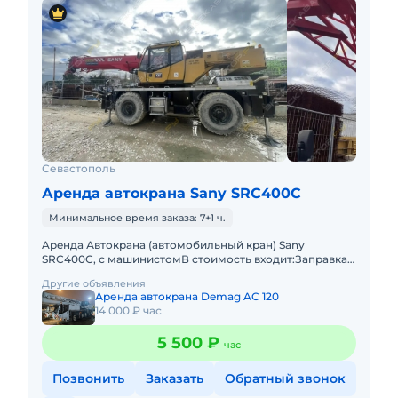
Севастополь
Аренда автокрана Sany SRC400C
Минимальное время заказа: 7+1 ч.
Apeнда Автокрана (автомобильный кран) Sany
SRC400C, с машинистомВ стоимость входит:Заправка
техники топливом (ГСМ) Оператор со всеми
Другие объявления
необходимыми документами и
Аренда автокрана Demag AC 120
14 000 ₽ час
5 500 ₽
час
Позвонить
Заказать
Обратный звонок