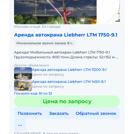
Москва и ещё 34 города
Аренда автокрана Liebherr LTM 1750-9.1
Минимальное время заказа: 8 ч.
Аренда! Мобильный автокран Liebherr LTM 1750-9.1
Грузоподъемность: 800 тонн Длина стрелы: 52+152 м В
наличии! Полный комплект документов:
Другие объявления
Свидетельство о ре
Аренда автокрана Liebherr LTM 11200-9.1
Цена по запросу
Аренда автокрана Liebherr LTM 1450-8.1
Цена по запросу
Показать еще 30 из 32
Цена по запросу
Позвонить
Заказать
Обратный звонок
CRANES.RENT
9 лет на площадке