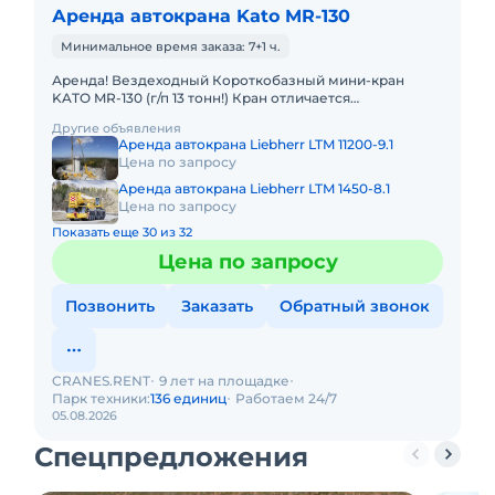
Аренда автокрана Kato MR-130
Минимальное время заказа: 7+1 ч.
Аренда! Вездеходный Короткобазный мини-кран
KATO MR-130 (г/п 13 тонн!) Кран отличается
исключительной компактностью и проходимостью.
Другие объявления
Технические характеристик
Аренда автокрана Liebherr LTM 11200-9.1
Цена по запросу
Аренда автокрана Liebherr LTM 1450-8.1
Цена по запросу
Показать еще 30 из 32
Цена по запросу
Позвонить
Заказать
Обратный звонок
CRANES.RENT
9 лет на площадке
Парк техники:
136 единиц
Работаем 24/7
05.08.2026
Спецпредложения