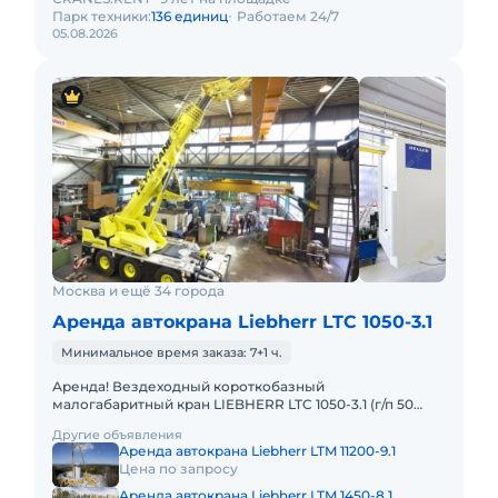
Парк техники:
136 единиц
Работаем 24/7
05.08.2026
Москва и ещё 34 города
Аренда автокрана Liebherr LTC 1050-3.1
Минимальное время заказа: 7+1 ч.
Аренда! Вездеходный короткобазный
малогабаритный кран LIEBHERR LTC 1050-3.1 (г/п 50
тонн!) Кран отличается исключительной
Другие объявления
маневренностью и проходимостью по бе
Аренда автокрана Liebherr LTM 11200-9.1
Цена по запросу
Аренда автокрана Liebherr LTM 1450-8.1