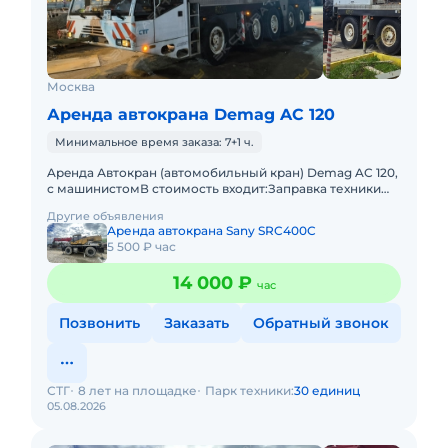
Москва
Аренда автокрана Demag AC 120
Минимальное время заказа: 7+1 ч.
Apeнда Автокран (автомобильный кран) Demag AC 120,
с машинистомВ стоимость входит:Заправка техники
топливом (ГСМ)Оператор со всеми необходимыми
Другие объявления
документами и гр
Аренда автокрана Sany SRC400C
5 500 ₽ час
14 000 ₽
час
Позвонить
Заказать
Обратный звонок
СТГ
8 лет на площадке
Парк техники:
30 единиц
05.08.2026