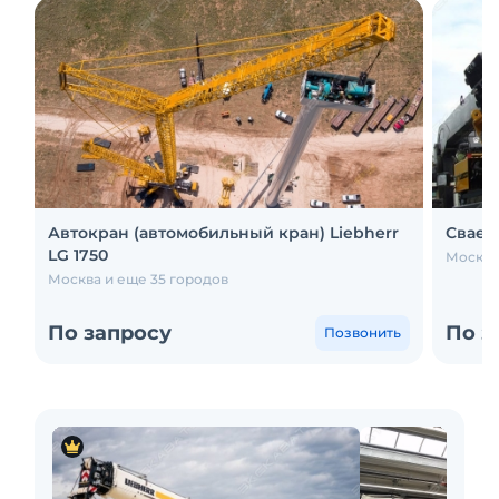
Автокран (автомобильный кран) Liebherr
Сваеб
LG 1750
Москва
Москва и еще 35 городов
По запросу
По з
Позвонить