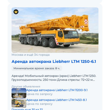
Москва и ещё 34 города
Аренда автокрана Liebherr LTM 1250-6.1
Минимальное время заказа: 8 ч.
Аренда! Мобильный автокран (кран) Liebherr LTM 1250.
Грузоподъемность: 250 тонн Длина стрелы: 72+22 м
Полный комплект документов: Свидетельство о
Другие объявления
регистраци
Аренда автокрана Liebherr LTM 11200-9.1
Цена по запросу
Аренда автокрана Liebherr LTM 1450-8.1
Цена по запросу
Показать еще 30 из 32