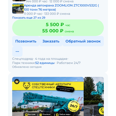
144 000 ₽ час
12 000 ₽ смена
Аренда автокрана ZOOMLION ZTC1000V532G (
100 тонн 76 метров)
11 000 ₽ час
133 000 ₽ смена
Показать еще 27 из 29
5 500 ₽
час
55 000 ₽
смена
Позвонить
Заказать
Обратный звонок
Спецподряд
4 года на площадке
Парк техники:
52 единицы
Работаем 24/7
Обновлено сегодня