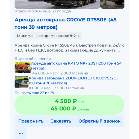
Красноярск и ещё 33 города
Аренда автокрана GROVE RT550E (45
тонн 39 метров)
Минимальное время заказа: 8+2 ч.
Аренда крана Grove RT550E 45 т. Быстрая подача, 24/7, с
НДС и без НДС, договор, закрывающие документы.
АРЕНДА САМОХОДНОГО КРАНА GROVE 45
Другие объявления
ТОННПредоставляем в ар
Аренда автокрана KATO NK-120S (1200 тонн 54
метра)
144 000 ₽ час
12 000 ₽ смена
Аренда автокрана ZOOMLION ZTC1000V532G (
100 тонн 76 метров)
11 000 ₽ час
133 000 ₽ смена
Показать еще 27 из 29
4 500 ₽
час
45 000 ₽
смена
Позвонить
Заказать
Обратный звонок