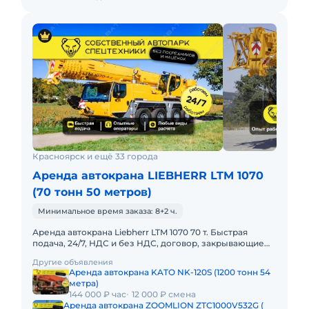
Красноярск и ещё 33 города
Аренда автокрана LIEBHERR LTM 1070
(70 тонн 50 метров)
Минимальное время заказа: 8+2 ч.
Аренда автокрана Liebherr LTM 1070 70 т. Быстрая
подача, 24/7, НДС и без НДС, договор, закрывающие
документы. АРЕНДА АВТОКРАНА LIEBHERR LTM 1070
Другие объявления
70 ТОННПредост
Аренда автокрана KATO NK-120S (1200 тонн 54
метра)
144 000 ₽ час
12 000 ₽ смена
Аренда автокрана ZOOMLION ZTC1000V532G (