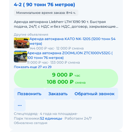
4-2 ( 90 тонн 76 метров)
Минимальное время заказа: 8+4 ч.
Аренда автокрана Liebherr LTM 1090 90 т. Быстрая
подача, 24/7, с НДС и без НДС, договор, закрывающие
документы. АРЕНДА АВТОКРАНА LIEBHERR LTM 1090
Другие объявления
90 ТОННПредо
Аренда автокрана KATO NK-120S (1200 тонн 54
метра)
144 000 ₽ час
12 000 ₽ смена
Аренда автокрана ZOOMLION ZTC1000V532G (
100 тонн 76 метров)
11 000 ₽ час
133 000 ₽ смена
Показать еще 27 из 29
9 000 ₽
час
108 000 ₽
смена
Позвонить
Заказать
Обратный звонок
Спецподряд
4 года на площадке
Парк техники:
52 единицы
Работаем 24/7
Обновлено сегодня