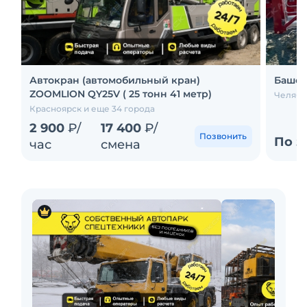
Автокран (автомобильный кран)
Башен
ZOOMLION QY25V ( 25 тонн 41 метр)
Челяби
Красноярск и еще 34 города
2 900
₽/
17 400
₽/
Позвонить
По з
час
смена