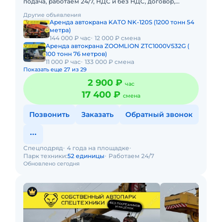
подача, работаем 24/7, НДС и без НДС, договор,
закрывающие документы. АРЕНДА АВТОКРАНА
Другие объявления
ZOOMLION QY25V 25 ТОННПред
Аренда автокрана KATO NK-120S (1200 тонн 54
метра)
144 000 ₽ час
12 000 ₽ смена
Аренда автокрана ZOOMLION ZTC1000V532G (
100 тонн 76 метров)
11 000 ₽ час
133 000 ₽ смена
Показать еще 27 из 29
2 900 ₽
час
17 400 ₽
смена
Позвонить
Заказать
Обратный звонок
Спецподряд
4 года на площадке
Парк техники:
52 единицы
Работаем 24/7
Обновлено сегодня