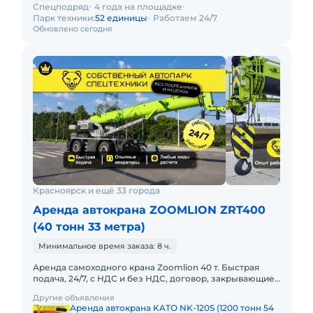
Спецподряд
4 года на площадке
Парк техники:
52 единицы
Работаем 24/7
Обновлено сегодня
Красноярск и ещё 33 города
Аренда автокрана ZOOMLION ZRT400
(40 тонн 33 метра)
Минимальное время заказа: 8 ч.
Аренда самоходного крана Zoomlion 40 т. Быстрая
подача, 24/7, с НДС и без НДС, договор, закрывающие
документы. АРЕНДА САМОХОДНОГО КРАНА
Другие объявления
ZOOMLION 40 ТОННПредост
Аренда автокрана KATO NK-120S (1200 тонн 54