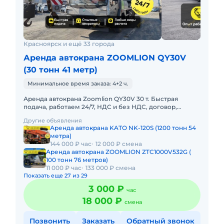
Красноярск и ещё 33 города
Аренда автокрана ZOOMLION QY30V
(30 тонн 41 метр)
Минимальное время заказа: 4+2 ч.
Аренда автокрана Zoomlion QY30V 30 т. Быстрая
подача, работаем 24/7, НДС и без НДС, договор,
закрывающие документы. АРЕНДА АВТОКРАНА
Другие объявления
ZOOMLION QY30V 30 ТОННПред
Аренда автокрана KATO NK-120S (1200 тонн 54
метра)
144 000 ₽ час
12 000 ₽ смена
Аренда автокрана ZOOMLION ZTC1000V532G (
100 тонн 76 метров)
11 000 ₽ час
133 000 ₽ смена
Показать еще 27 из 29
3 000 ₽
час
18 000 ₽
смена
Позвонить
Заказать
Обратный звонок