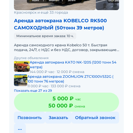
Красноярск и ещё 33 города
Аренда автокрана KOBELCO RK500
САМОХОДНЫЙ (50тонн 39 метров)
Минимальное время заказа: 10 ч.
Аренда самоходного крана Kobelco 50 т. Быстрая
подача, 24/7, с НДС и без НДС, договор, закрывающие
документы. АРЕНДА САМОХОДНОГО КРАНА KOBELCO
Другие объявления
50 ТОННПредостав
Аренда автокрана KATO NK-120S (1200 тонн 54
метра)
144 000 ₽ час
12 000 ₽ смена
Аренда автокрана ZOOMLION ZTC1000V532G (
100 тонн 76 метров)
11 000 ₽ час
133 000 ₽ смена
Показать еще 27 из 29
5 000 ₽
час
50 000 ₽
смена
Позвонить
Заказать
Обратный звонок