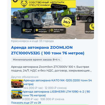
Красноярск и ещё 33 города
Аренда автокрана ZOOMLION
ZTC1000V532G ( 100 тонн 76 метров)
Минимальное время заказа: 8+4 ч.
Аренда автокрана Zoomlion ZTC1000V 100 т. Быстрая
подача, 24/7, НДС и без НДС, договор, закрывающие
документы. АРЕНДА АВТОКРАНА ZOOMLION ZTC1000V
Другие объявления
100 ТОННПредо
Аренда автокрана KATO NK-120S (1200 тонн 54
метра)
144 000 ₽ час
12 000 ₽ смена
Аренда автокрана LIEBHERR LTM 1090-4-2 ( 90
тонн 76 метров)
9 000 ₽ час
108 000 ₽ смена
Показать еще 27 из 29