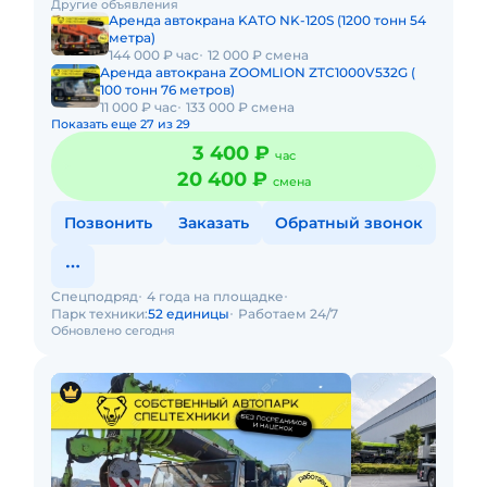
Другие объявления
ТОННЫ, СТРЕЛА
Аренда автокрана KATO NK-120S (1200 тонн 54
метра)
144 000 ₽ час
12 000 ₽ смена
Аренда автокрана ZOOMLION ZTC1000V532G (
100 тонн 76 метров)
11 000 ₽ час
133 000 ₽ смена
Показать еще 27 из 29
3 400 ₽
час
20 400 ₽
смена
Позвонить
Заказать
Обратный звонок
Спецподряд
4 года на площадке
Парк техники:
52 единицы
Работаем 24/7
Обновлено сегодня