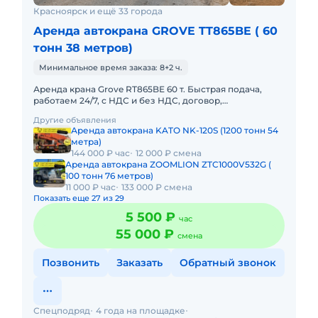
Красноярск и ещё 33 города
Аренда автокрана GROVE TT865BE ( 60
тонн 38 метров)
Минимальное время заказа: 8+2 ч.
Аренда крана Grove RT865BЕ 60 т. Быстрая подача,
работаем 24/7, с НДС и без НДС, договор,
закрывающие документы. АРЕНДА АВТОКРАНА
Другие объявления
GROVE RT865BЕ 60 ТОННПредоста
Аренда автокрана KATO NK-120S (1200 тонн 54
метра)
144 000 ₽ час
12 000 ₽ смена
Аренда автокрана ZOOMLION ZTC1000V532G (
100 тонн 76 метров)
11 000 ₽ час
133 000 ₽ смена
Показать еще 27 из 29
5 500 ₽
час
55 000 ₽
смена
Позвонить
Заказать
Обратный звонок
Спецподряд
4 года на площадке