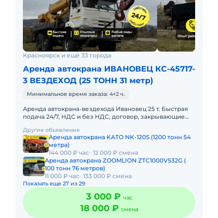
Красноярск и ещё 33 города
Аренда автокрана ИВАНОВЕЦ КС-45717-
3 ВЕЗДЕХОД (25 ТОНН 31 метр)
Минимальное время заказа: 4+2 ч.
Аренда автокрана-вездехода Ивановец 25 т. Быстрая
подача 24/7, НДС и без НДС, договор, закрывающие
документы. АРЕНДА АВТОКРАНА-ВЕЗДЕХОДА
Другие объявления
ИВАНОВЕЦ 25 ТОНН, СТРЕ
Аренда автокрана KATO NK-120S (1200 тонн 54
метра)
144 000 ₽ час
12 000 ₽ смена
Аренда автокрана ZOOMLION ZTC1000V532G (
100 тонн 76 метров)
11 000 ₽ час
133 000 ₽ смена
Показать еще 27 из 29
3 000 ₽
час
18 000 ₽
смена