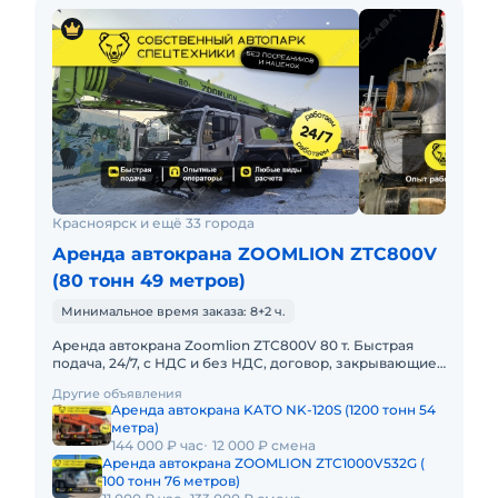
Красноярск и ещё 33 города
Аренда автокрана ZOOMLION ZTC800V
(80 тонн 49 метров)
Минимальное время заказа: 8+2 ч.
Аренда автокрана Zoomlion ZTC800V 80 т. Быстрая
подача, 24/7, с НДС и без НДС, договор, закрывающие
документы. АРЕНДА АВТОКРАНА ZOOMLION ZTC800V
Другие объявления
80 ТОННПредост
Аренда автокрана KATO NK-120S (1200 тонн 54
метра)
144 000 ₽ час
12 000 ₽ смена
Аренда автокрана ZOOMLION ZTC1000V532G (
100 тонн 76 метров)