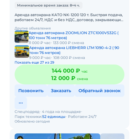
Минимальное время заказа: 8+4 ч.
Аренда автокрана KATO NK-1200 120 т. Быстрая подача,
работаем 24/7, НДС и без НДС, договор, закрывающие
документы. АРЕНДА АВТОКРАНА KATO NK-1200 120
Другие объявления
ТОННПредос
Аренда автокрана ZOOMLION ZTC1000V532G (
100 тонн 76 метров)
11 000 ₽ час
133 000 ₽ смена
Аренда автокрана LIEBHERR LTM 1090-4-2 ( 90
тонн 76 метров)
9 000 ₽ час
108 000 ₽ смена
Показать еще 27 из 29
144 000 ₽
час
12 000 ₽
смена
Позвонить
Заказать
Обратный звонок
Спецподряд
4 года на площадке
Парк техники:
52 единицы
Работаем 24/7
Обновлено сегодня