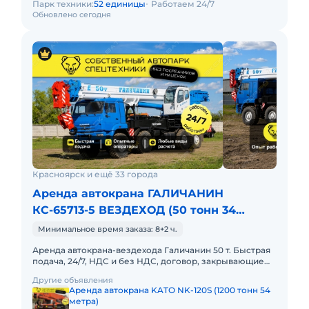
Парк техники:
52 единицы
Работаем 24/7
Обновлено сегодня
Красноярск и ещё 33 города
Аренда автокрана ГАЛИЧАНИН
КС-65713-5 ВЕЗДЕХОД (50 тонн 34
метра)
Минимальное время заказа: 8+2 ч.
Аренда автокрана-вездехода Галичанин 50 т. Быстрая
подача, 24/7, НДС и без НДС, договор, закрывающие
документы. АРЕНДА АВТОКРАНА-ВЕЗДЕХОДА
Другие объявления
ГАЛИЧАНИН 50 ТОННПре
Аренда автокрана KATO NK-120S (1200 тонн 54
метра)