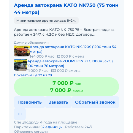
Аренда автокрана KATO NK750 (75 тонн
44 метра)
Минимальное время заказа: 8+2 ч.
Аренда автокрана KATO NK-750 75 т. Быстрая подача,
работаем 24/7, с НДС и без НДС, договор,
закрывающие документы. АРЕНДА АВТОКРАНА KATO
Другие объявления
NK-750 75 ТОННПредоста
Аренда автокрана KATO NK-120S (1200 тонн 54
метра)
144 000 ₽ час
12 000 ₽ смена
Аренда автокрана ZOOMLION ZTC1000V532G (
100 тонн 76 метров)
11 000 ₽ час
133 000 ₽ смена
Показать еще 27 из 29
7 000 ₽
час
7 000 ₽
смена
Позвонить
Заказать
Обратный звонок
Спецподряд
4 года на площадке
Парк техники:
52 единицы
Работаем 24/7
Обновлено сегодня