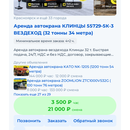
Красноярск и ещё 33 города
Аренда автокрана КЛИНЦЫ 55729-5К-3
ВЕЗДЕХОД (32 тонны 34 метра)
Минимальное время заказа: 4+2 ч.
Аренда автокрана-вездехода Клинцы 32 т. Быстрая
подача, 24/7, НДС и без НДС, договор, закрывающие
документы. АРЕНДА АВТОКРАНА-ВЕЗДЕХОДА
Другие объявления
КЛИНЦЫ 32 ТОННЫПредоста
Аренда автокрана KATO NK-120S (1200 тонн 54
метра)
144 000 ₽ час
12 000 ₽ смена
Аренда автокрана ZOOMLION ZTC1000V532G (
100 тонн 76 метров)
11 000 ₽ час
133 000 ₽ смена
Показать еще 27 из 29
3 500 ₽
час
21 000 ₽
смена
Позвонить
Заказать
Обратный звонок