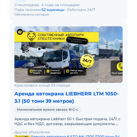
Спецподряд
4 года на площадке
Парк техники:
52 единицы
Работаем 24/7
Обновлено сегодня
Красноярск и ещё 33 города
Аренда автокрана LIEBHERR LTM 1050-
3.1 (50 тонн 39 метров)
Минимальное время заказа: 8+2 ч.
Аренда автокрана Liebherr 50 т. Быстрая подача, 24/7, с
НДС и без НДС, договор, закрывающие документы.
АРЕНДА АВТОКРАНА LIEBHERR 50
Другие объявления
ТОННПредоставляем в аренду
Аренда автокрана KATO NK-120S (1200 тонн 54