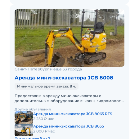
Санкт-Петербург и ещё 33 города
Аренда мини-экскаватора JCB 8008
Минимальное время заказа: 8 ч.
Предоставим в аренду мини-экскаваторы с
дополнительным оборудованием: ковш, гидромолот и
бур. Минимальный заказ спецтехники - одна смена,
Другие объявления
доставка эвакуатором о
Аренда мини-экскаватора JCB 8065 RTS
2 250 ₽ час
Аренда мини-экскаватора JCB 8055
2 000 ₽ час
Показать еще 5 из 7