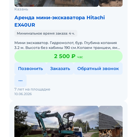
Казань
Аренда мини-экскаватора Hitachi
EX40UR
Минимальное время заказа: 4 ч.
Мини экскаватор. Гидромолот, бур. Глубина копания
3.2 м. Высота без кабины 190 см.Копаем траншеи, ямы,
бассейны. Можем копать можем и не копать. Доставка
2 500 ₽
час
оплачи
Позвонить
Заказать
Обратный звонок
7 лет на площадке
10.06.2026