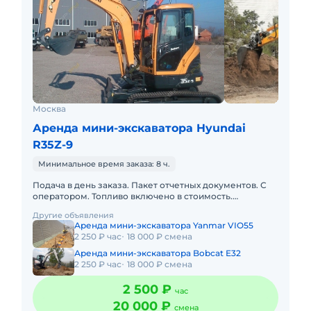
Москва
Аренда мини-экскаватора Hyundai
R35Z-9
Минимальное время заказа: 8 ч.
Подача в день заказа. Пакет отчетных документов. С
оператором. Топливо включено в стоимость.
Долгосрочная аренда. Краткосрочная аренда.Наша
Другие объявления
компания предлагает
Аренда мини-экскаватора Yanmar VIO55
2 250 ₽ час
18 000 ₽ смена
Аренда мини-экскаватора Bobcat E32
2 250 ₽ час
18 000 ₽ смена
2 500 ₽
час
20 000 ₽
смена