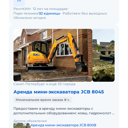
РентКИН
12 лет на площадке
Парк техники:
92 единицы
Работаем без выходных
Обновлено сегодня
Санкт-Петербург и ещё 33 города
Аренда мини-экскаватора JCB 8045
Минимальное время заказа: 8 ч.
Предоставим в аренду мини-экскаваторы с
дополнительным оборудованием: ковш, гидромолот и
бур. Минимальный заказ спецтехники - одна смена 8ч,
Другие объявления
доставка эвакуаторо
Аренда мини-экскаватора JCB 8008