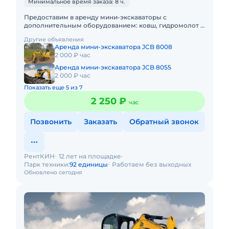
Минимальное время заказа: 8 ч.
Предоставим в аренду мини-экскаваторы с
дополнительным оборудованием: ковш, гидромолот и
бур. Минимальный заказ спецтехники - одна смена, 7
Другие объявления
часов работы + 1 час
Аренда мини-экскаватора JCB 8008
2 000 ₽ час
Аренда мини-экскаватора JCB 8055
2 000 ₽ час
Показать еще 5 из 7
2 250 ₽
час
Позвонить
Заказать
Обратный звонок
РентКИН
12 лет на площадке
Парк техники:
92 единицы
Работаем без выходных
Обновлено сегодня