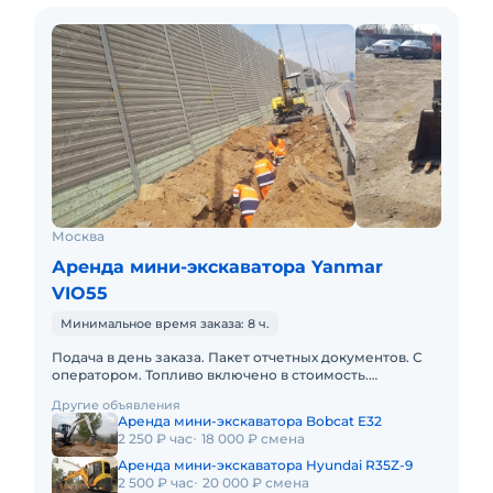
Москва
Аренда мини-экскаватора Yanmar
VIO55
Минимальное время заказа: 8 ч.
Подача в день заказа. Пакет отчетных документов. С
оператором. Топливо включено в стоимость.
Краткосрочная аренда. Долгосрочная аренда. Сейчас
Другие объявления
свободна.
Аренда мини-экскаватора Bobcat E32
2 250 ₽ час
18 000 ₽ смена
Аренда мини-экскаватора Hyundai R35Z-9
2 500 ₽ час
20 000 ₽ смена