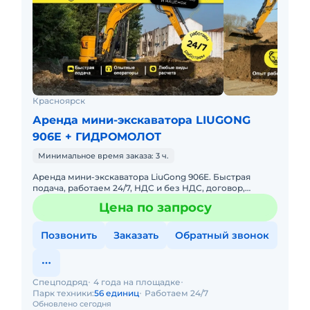
Красноярск
Аренда мини-экскаватора LIUGONG
906E + ГИДРОМОЛОТ
Минимальное время заказа: 3 ч.
Аренда мини-экскаватора LiuGong 906E. Быстрая
подача, работаем 24/7, НДС и без НДС, договор,
закрывающие документы. АРЕНДА МИНИ-
Цена по запросу
ЭКСКАВАТОРА LIUGONG 906EПредост
Позвонить
Заказать
Обратный звонок
Спецподряд
4 года на площадке
Парк техники:
56 единиц
Работаем 24/7
Обновлено сегодня