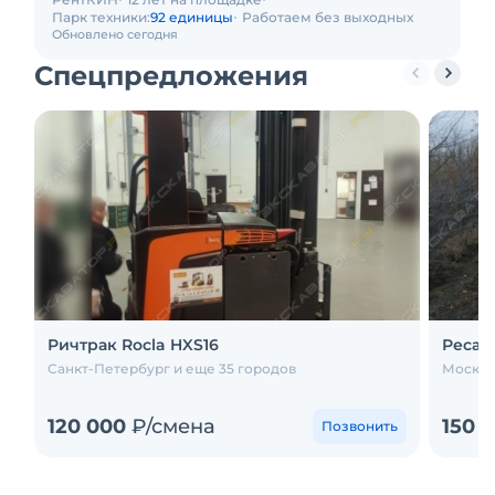
Парк техники:
92 единицы
Работаем без выходных
Обновлено сегодня
Спецпредложения
Ричтрак Rocla HXS16
Ресай
Санкт-Петербург и еще 35 городов
Москва
120 000
₽/смена
150 
Позвонить