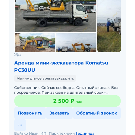
Уфа
Аренда мини-экскаватора Komatsu
PC38UU
Минимальное время заказа: 4 ч.
Собственник. Сейчас свободна. Опытный экипаж. Без
посредников. При заказе на длительный срок -
скидки. Подача в день заказа. Долгосрочная аренда.
2 500 ₽
час
Наличный и без
Позвонить
Заказать
Обратный звонок
Войтко Иван, ИП
Парк техники:
1 единица