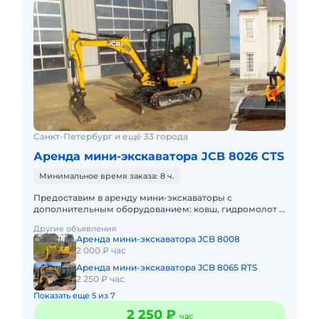
Санкт-Петербург и ещё 33 города
Аренда мини-экскаватора JCB 8026 CTS
Минимальное время заказа: 8 ч.
Предоставим в аренду мини-экскаваторы с
дополнительным оборудованием: ковш, гидромолот и
бур. Минимальный заказ спецтехники - одна смена, 7
Другие объявления
часов работы + 1 час
Аренда мини-экскаватора JCB 8008
2 000 ₽ час
Аренда мини-экскаватора JCB 8065 RTS
2 250 ₽ час
Показать еще 5 из 7
2 250 ₽
час