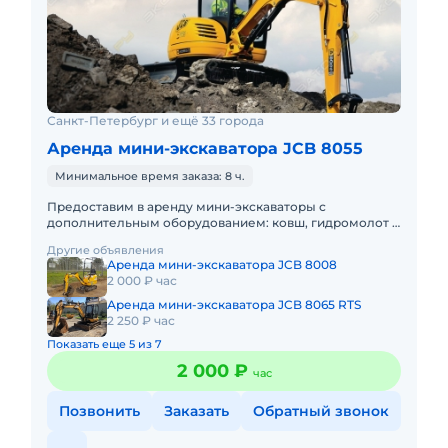
Санкт-Петербург и ещё 33 города
Аренда мини-экскаватора JCB 8055
Минимальное время заказа: 8 ч.
Предоставим в аренду мини-экскаваторы с
дополнительным оборудованием: ковш, гидромолот и
бур. Минимальный заказ спецтехники - одна смена, 7
Другие объявления
часов работы + 1 час
Аренда мини-экскаватора JCB 8008
2 000 ₽ час
Аренда мини-экскаватора JCB 8065 RTS
2 250 ₽ час
Показать еще 5 из 7
2 000 ₽
час
Позвонить
Заказать
Обратный звонок