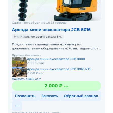
Санкт-Петербург и ещё 33 города
Аренда мини-экскаватора JCB 8016
Минимальное время заказа: 8 ч.
Предоставим в аренду мини-экскаваторы с
дополнительным оборудованием: ковш, гидромолот и
бур. Минимальный заказ спецтехники - одна смена, 7
Другие объявления
часов работы + 1 час
Аренда мини-экскаватора JCB 8008
2 000 ₽ час
Аренда мини-экскаватора JCB 8065 RTS
2 250 ₽ час
Показать еще 5 из 7
2 000 ₽
час
Позвонить
Заказать
Обратный звонок
РентКИН
12 лет на площадке