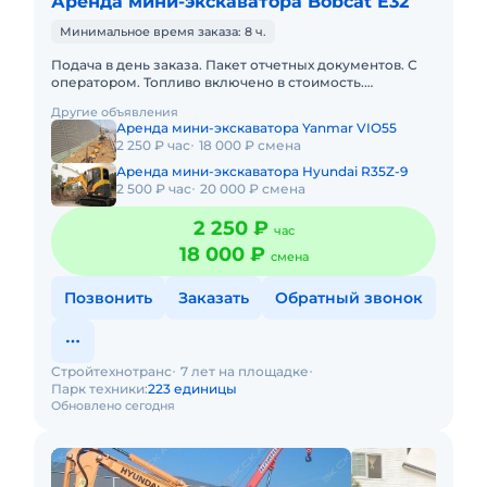
Аренда мини-экскаватора Bobcat E32
Минимальное время заказа: 8 ч.
Подача в день заказа. Пакет отчетных документов. С
оператором. Топливо включено в стоимость.
Долгосрочная аренда. Краткосрочная аренда. Техника
Другие объявления
с малой наработк
Аренда мини-экскаватора Yanmar VIO55
2 250 ₽ час
18 000 ₽ смена
Аренда мини-экскаватора Hyundai R35Z-9
2 500 ₽ час
20 000 ₽ смена
2 250 ₽
час
18 000 ₽
смена
Позвонить
Заказать
Обратный звонок
Стройтехнотранс
7 лет на площадке
Парк техники:
223 единицы
Обновлено сегодня