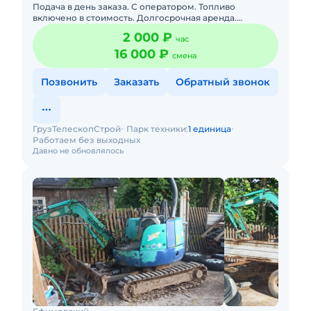
Подача в день заказа. С оператором. Топливо
включено в стоимость. Долгосрочная аренда.
Доставка силами заказчика. Сейчас свободна.
2 000 ₽
час
Краткосрочная аренда. Техни
16 000 ₽
смена
Позвонить
Заказать
Обратный звонок
ГрузТелескопСтрой
Парк техники:
1 единица
Работаем без выходных
Давно не обновлялось