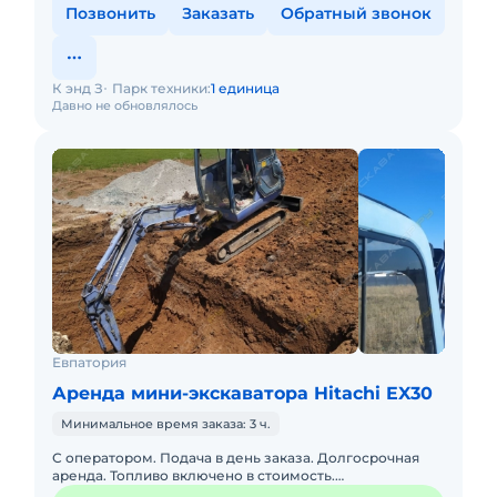
Позвонить
Заказать
Обратный звонок
К энд З
Парк техники:
1 единица
Давно не обновлялось
Евпатория
Аренда мини-экскаватора Hitachi EX30
Минимальное время заказа: 3 ч.
С оператором. Подача в день заказа. Долгосрочная
аренда. Топливо включено в стоимость.
Краткосрочная аренда. Сейчас свободна.