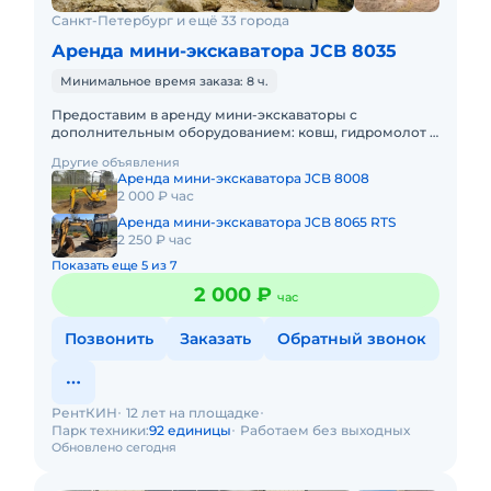
Санкт-Петербург и ещё 33 города
Аренда мини-экскаватора JCB 8035
Минимальное время заказа: 8 ч.
Предоставим в аренду мини-экскаваторы с
дополнительным оборудованием: ковш, гидромолот и
бур. Минимальный заказ спецтехники - одна смена, 7
Другие объявления
часов работы + 1 час
Аренда мини-экскаватора JCB 8008
2 000 ₽ час
Аренда мини-экскаватора JCB 8065 RTS
2 250 ₽ час
Показать еще 5 из 7
2 000 ₽
час
Позвонить
Заказать
Обратный звонок
РентКИН
12 лет на площадке
Парк техники:
92 единицы
Работаем без выходных
Обновлено сегодня