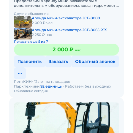
Предоставим в аренду мини-экскаваторы с
дополнительным оборудованием: ковш, гидромолот и
бур. Минимальный заказ спецтехники - одна смена,
Другие объявления
доставка эвакуатором о
Аренда мини-экскаватора JCB 8008
2 000 ₽ час
Аренда мини-экскаватора JCB 8065 RTS
2 250 ₽ час
Показать еще 5 из 7
2 000 ₽
час
Позвонить
Заказать
Обратный звонок
РентКИН
12 лет на площадке
Парк техники:
92 единицы
Работаем без выходных
Обновлено сегодня