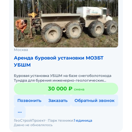
Москва
Аренда буровой установки МОЗБТ
УБШМ
Буровая установка УБШМ на базе снегоболотохода
Тундра для бурения инженерно-геологических
скважин
30 000 ₽
смена
Позвонить
Заказать
Обратный звонок
ГеоСтройПроект
Парк техники:
1 единица
Давно не обновлялось