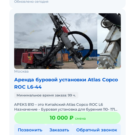
Обновлено сегодня
Москва
Аренда буровой установки Atlas Copco
ROC L6-44
Минимальное время заказа: 99 ч.
APEKS B10 – это Китайский Atlas Copco ROC L6
Назначение - Буровая установка для бурения 110- 171
мм скважин на взрыв с двигaтeлем Сummins, 5-
10 000 ₽
смена
метровoй штa
Позвонить
Заказать
Обратный звонок