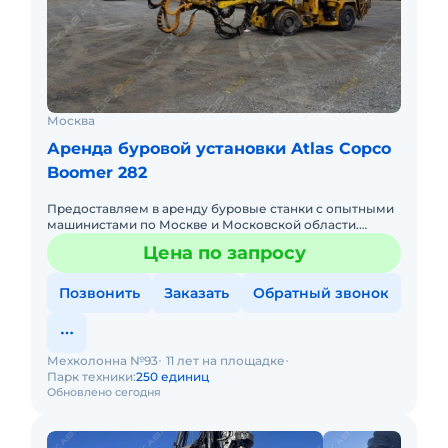
Москва
Аренда буровой установки Atlas Copco
Boomer 282
Предоставляем в аренду буровые станки с опытными
машинистами по Москве и Московской области.
Любой вид аренды. Долгосрочный, краткосрочный
Цена по запросу
(почасовой, посменный
Позвонить
Заказать
Обратный звонок
Мехколонна №93
11 лет на площадке
Парк техники:
250 единиц
Обновлено сегодня