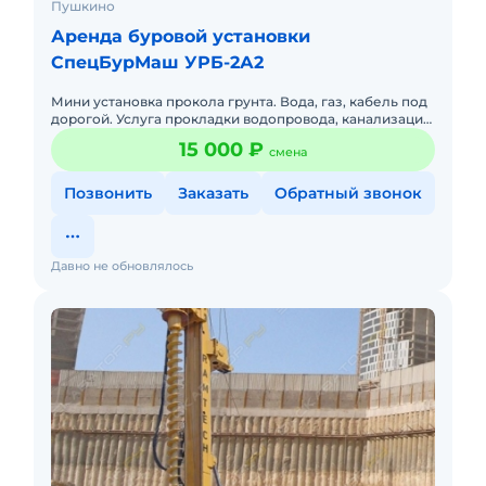
Пушкино
Аренда буровой установки
СпецБурМаш УРБ-2А2
Мини установка прокола грунта. Вода, газ, кабель под
дорогой. Услуга прокладки водопровода, канализации,
газа, кабеля методом прокола. Мини установка
15 000 ₽
смена
прокола р
Позвонить
Заказать
Обратный звонок
Давно не обновлялось