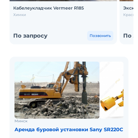
Кабелеукладчик Vermeer R185
Экскав
Химки
Красно
По запросу
По з
Позвонить
Минск
Аренда буровой установки Sany SR220C