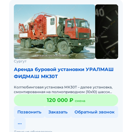
Сургут
Аренда буровой установки УРАЛМАШ
ФИДМАШ МК30Т
Колтюбинговая установка МК30Т – далее установка,
смонтированная на полноприводном (10х10) шасси
VOLAT, представляет собой полный комплект
120 000 ₽
смена
оборудования для работ
Позвонить
Заказать
Обратный звонок
Давно не обновлялось