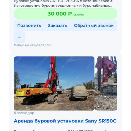
Буровая установка CAT BRT 20 CFA c бетононасосом.
Изготовление буроинъекционных и буронабивных
бетонных свай. Бур диаметр 400 и 500 мм. Длина бура
30 000 ₽
смена
11 метров.
Позвонить
Заказать
Обратный звонок
Давно не обновлялось
Краснодар
Аренда буровой установки Sany SR150C