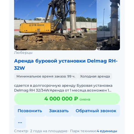
Люберцы
Аренда буровой установки Delmag RH-
32W
Минимальное время заказа: 99 ч.
Холодная аренда
сдается в долгосрочную аренду Буровая установка
Delmag RH 32/34WАренда от 1 месяца.возможен 1
сменный режим 11 часов или 2-х сменный режим 22
4 000 000 ₽
смена
часа.Экипаж машины
Позвонить
Заказать
Обратный звонок
Спектр
2 года на площадке
Парк техники:
4 единицы