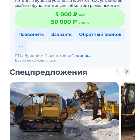
Роторная буровая установка SANY SR 150C устройство
свайных фундаментов для объектов гражданского и
промышленного строительства. Глубина бурения: 45 м
5 000 ₽
час
Диаметр
50 000 ₽
смена
Позвонить
Заказать
Обратный звонок
РТЦ-Бурение
Парк техники:
1 единица
Давно не обновлялось
Спецпредложения