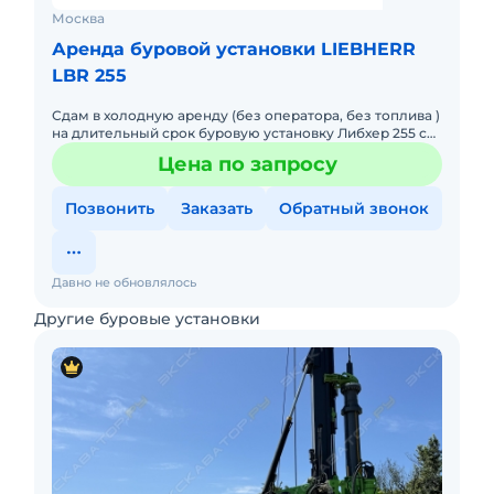
Москва
Аренда буровой установки LIEBHERR
LBR 255
Сдам в холодную аренду (без оператора, без топлива )
на длительный срок буровую установку Либхер 255 с
оборудованием. Машина в хорошем состоянии, готова
Цена по запросу
к работ
Позвонить
Заказать
Обратный звонок
Давно не обновлялось
Другие буровые установки