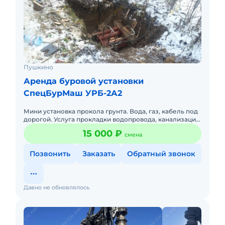
Пушкино
Аренда буровой установки
СпецБурМаш УРБ-2А2
Мини установка прокола грунта. Вода, газ, кабель под
дорогой. Услуга прокладки водопровода, канализации,
газа, кабеля методом прокола. Мини установка
15 000 ₽
смена
прокола р
Позвонить
Заказать
Обратный звонок
Давно не обновлялось