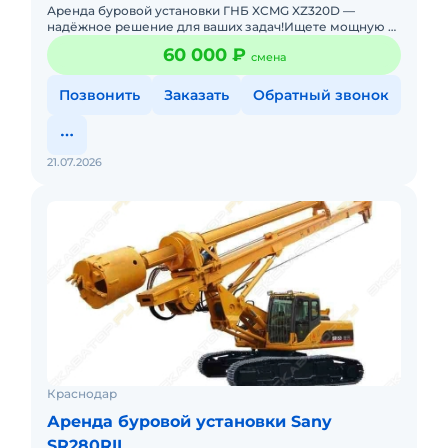
Аренда буровой установки ГНБ XCMG XZ320D —
надёжное решение для ваших задач!Ищете мощную и
проверенную технику для горизонтально-
60 000 ₽
смена
направленного бурения? Пр
Позвонить
Заказать
Обратный звонок
21.07.2026
Краснодар
Аренда буровой установки Sany
SR280RII