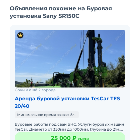
Объявления похожие на Буровая
установка Sany SR150C
Сочи и ещё 2 города
Аренда буровой установки TesCar TES
20/40
Минимальное время заказа: 8 ч.
Буровые работы под сваи БНС. Услуги буровых машин
TesCar. Диаметр от 350мм до 1000мм. Глубина до 21м.
Работаем с НДС.
25 000 ₽
смена