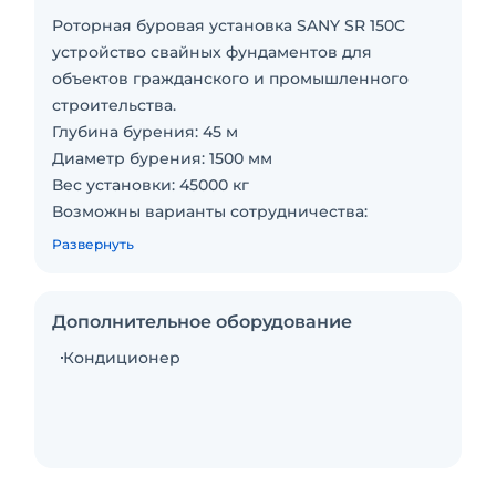
Роторная буровая установка SANY SR 150C
устройство свайных фундаментов для
объектов гражданского и промышленного
строительства.
Глубина бурения: 45 м
Диаметр бурения: 1500 мм
Вес установки: 45000 кг
Возможны варианты сотрудничества:
Субподряд
Развернуть
Аренда.
Буросекущих свай;
Буронабивные сваи.С оператором. Топливо
Дополнительное оборудование
включено в стоимость. Топливо оплачивается
Кондиционер
отдельно. Долгосрочная аренда. Техника с
малой наработкой. Сейчас свободна.
Бесплатная доставка на место. Доставка
силами заказчика. Краткосрочная аренда.
Пакет отчетных документов.