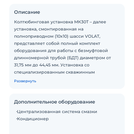
Описание
Колтюбинговая установка МК30Т – далее
установка, смонтированная на
полноприводном (10х10) шасси VOLAT,
представляет собой полный комплект
оборудования для работы с безмуфтовой
длинномерной трубой (БДТ) диаметром от
31,75 мм до 44,45 мм. Установка со
специализированным скважинным
инструментом может быть использована для
Развернуть
выполнения работ по промывке песчаных и
парафиновых пробок, цементировочных
работ, изоляции водопритоков, кислотной
Дополнительное оборудование
обработки и освоения скважин, других
Централизованная система смазки
ремонтных и исследовательских работ на
Кондиционер
скважинах всех типов при давлении на
герметизируемом устье.