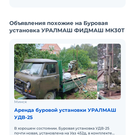
Установка выпускается в климатическом
исполнении У1 по ГОСТ 15150 для эксплуатации
при температуре окружающего воздуха от
Объявления похожие на Буровая
минус 40°С до плюс 40°С.
установка УРАЛМАШ ФИДМАШ МК30Т
Стоимость аренды без бригады: 3 200 000 руб./
мес. Срок аренды не менее 4 мес.
Минск
Аренда буровой установки УРАЛМАШ
УДВ-25
В хорошем состоянии. Буровая установка УДВ-25
почти новая, установлена на Уаз 452д, в комплекте