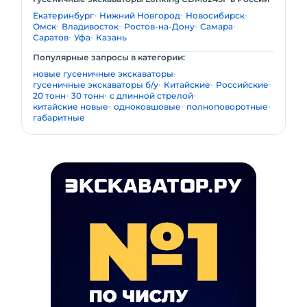
Екатеринбург
Нижний Новгород
Новосибирск
Омск
Владивосток
Ростов-на-Дону
Самара
Саратов
Уфа
Казань
Популярные запросы в категории:
новые гусеничные экскаваторы
гусеничные экскаваторы б/у
Китайские
Российские
20 тонн
30 тонн
с длинной стрелой
китайские новые
одноковшовые
полноповоротные
габаритные