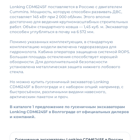
Lonking CDM6245F поставляется в Россию с двигателем
Cummins. Мощность, которую способен развивать ДВС,
составляет 145 кВт при 2 000 об/мин. Этого вполне
достаточно для ведения крупномасштабных строительных
работ. Объём стандартного ковша — 1,45 куб. м. Экскаватор
способен углубляться в почву на 6 572 мм.
Помимо указанных комплектующих, в стандартную
комплектацию модели включена гидроразводка для
гидромолота. Кабина оператора защищена системой ROPS.
Большая площадь остекления способствует хорошей
обзорности. Для дополнительной безопасности
установлена металлическая защита нижнего лобового
стекла.
Но можно купить гусеничный экскаватор Lonking
CDM6245F в Волгограде и с набором опций: например, с
быстросъёмом, различными видами навесного,
арктическим пакетом и проч.
В каталоге 1 предложение по гусеничным экскаваторам
Lonking CDM6245F в Волгограде от официальных дилеров
и компаний.
Гусеничные экскаваторы Lonking CDM6245F в России