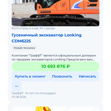
Волгоград и ещё 34 города
Гусеничный экскаватор Lonking
CDM6225
Новая техника
Компания "ГраффТ" является официальным дилером
по продаже экскаваторов Lonking.Предлагаем вам
Гусеничный экскаватор Lonking CDM6225и другую
10 693 876 ₽
спецтехнику под брен
Купить в лизинг
Позвонить
Написать
ГраффТ
14 лет на площадке
07.08.2026