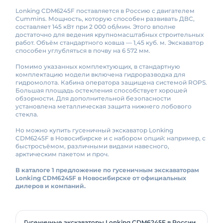
Lonking CDM6245F поставляется в Россию с двигателем
Cummins. Мощность, которую способен развивать ДВС,
составляет 145 кВт при 2 000 об/мин. Этого вполне
достаточно для ведения крупномасштабных строительных
работ. Объём стандартного ковша — 1,45 куб. м. Экскаватор
способен углубляться в почву на 6 572 мм.
Помимо указанных комплектующих, в стандартную
комплектацию модели включена гидроразводка для
гидромолота. Кабина оператора защищена системой ROPS.
Большая площадь остекления способствует хорошей
обзорности. Для дополнительной безопасности
установлена металлическая защита нижнего лобового
стекла.
Но можно купить гусеничный экскаватор Lonking
CDM6245F в Новосибирске и с набором опций: например, с
быстросъёмом, различными видами навесного,
арктическим пакетом и проч.
В каталоге 1 предложение по гусеничным экскаваторам
Lonking CDM6245F в Новосибирске от официальных
дилеров и компаний.
Гусеничные экскаваторы Lonking CDM6245F в России