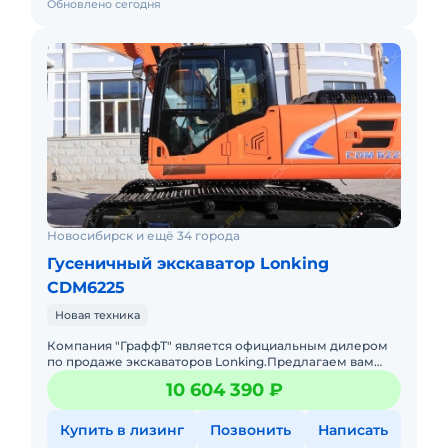
Обновлено сегодня
Новосибирск и ещё 34 города
Гусеничный экскаватор Lonking
CDM6225
Новая техника
Компания "ГраффТ" является официальным дилером
по продаже экскаваторов Lonking.Предлагаем вам
Гусеничный экскаватор Lonking CDM6225и другую
10 604 390 ₽
спецтехнику под брен
Купить в лизинг
Позвонить
Написать