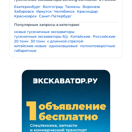
Екатеринбург
Волгоград
Тюмень
Воронеж
Хабаровск
Иркутск
Челябинск
Краснодар
Красноярск
Санкт-Петербург
Популярные запросы в категории:
новые гусеничные экскаваторы
гусеничные экскаваторы б/у
Китайские
Российские
20 тонн
30 тонн
с длинной стрелой
китайские новые
одноковшовые
полноповоротные
габаритные