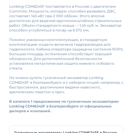
Lonking CDM6245F поставляется в Россию с двигателем
Cummins. Мощность, которую способен развивать ДВС,
составляет 145 кВт при 2 000 об/мин. Этого вполне
достаточно для ведения крупномасштабных строительных
работ. Объём стандартного ковша — 1,45 куб. м. Экскаватор
способен углубляться в почву на 6 572 мм.
Помимо указанных комплектующих, в стандартную
комплектацию модели включена гидроразводка для
гидромолота. Кабина оператора защищена системой ROPS.
Большая площадь остекления способствует хорошей
обзорности. Для дополнительной безопасности
установлена металлическая защита нижнего лобового
стекла.
Но можно купить гусеничный экскаватор Lonking
CDM6245F в Екатеринбурге и с набором опций: например, с
быстросъёмом, различными видами навесного,
арктическим пакетом и проч.
В каталоге 1 предложение по гусеничным экскаваторам
Lonking CDM6245F в Екатеринбурге от официальных
дилеров и компаний.
Гусеничные экскаваторы Lonking CDM6245F в России