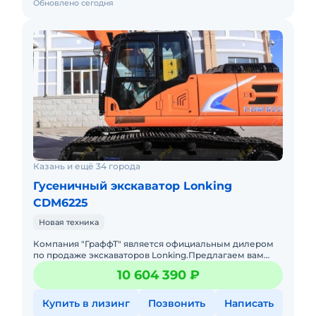
Обновлено сегодня
Казань и ещё 34 города
Гусеничный экскаватор Lonking
CDM6225
Новая техника
Компания "ГраффТ" является официальным дилером
по продаже экскаваторов Lonking.Предлагаем вам
Гусеничный экскаватор Lonking CDM6225и другую
10 604 390 ₽
спецтехнику под брен
Купить в лизинг
Позвонить
Написать