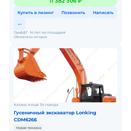
11 382 306 ₽
экскаватор Lonking CDM6245и д
Купить в лизинг
Позвонить
Написать
ГраффТ
14 лет на площадке
Обновлено сегодня
Казань и ещё 34 города
Гусеничный экскаватор Lonking
CDM6266
Новая техника