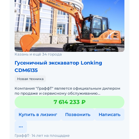
Казань и ещё 34 города
Гусеничный экскаватор Lonking
CDM6135
Новая техника
Компания "ГраффТ" является официальным дилером
по продаже и сервисному обслуживанию
экскаваторов Lonking.Предлагаем вам Гусеничный
7 614 233 ₽
экскаватор Lonking CDM6135и д
Купить в лизинг
Позвонить
Написать
ГраффТ
14 лет на площадке