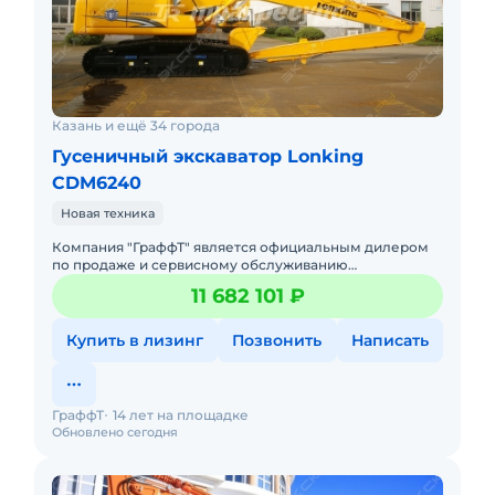
Казань и ещё 34 города
Гусеничный экскаватор Lonking
CDM6240
Новая техника
Компания "ГраффТ" является официальным дилером
по продаже и сервисному обслуживанию
экскаваторов Lonking.Предлагаем вам Гусеничный
11 682 101 ₽
экскаватор Lonking CDM6240и д
Купить в лизинг
Позвонить
Написать
ГраффТ
14 лет на площадке
Обновлено сегодня