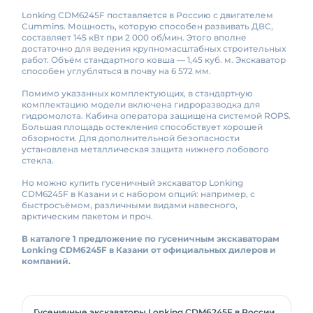
Lonking CDM6245F поставляется в Россию с двигателем
Cummins. Мощность, которую способен развивать ДВС,
составляет 145 кВт при 2 000 об/мин. Этого вполне
достаточно для ведения крупномасштабных строительных
работ. Объём стандартного ковша — 1,45 куб. м. Экскаватор
способен углубляться в почву на 6 572 мм.
Помимо указанных комплектующих, в стандартную
комплектацию модели включена гидроразводка для
гидромолота. Кабина оператора защищена системой ROPS.
Большая площадь остекления способствует хорошей
обзорности. Для дополнительной безопасности
установлена металлическая защита нижнего лобового
стекла.
Но можно купить гусеничный экскаватор Lonking
CDM6245F в Казани и с набором опций: например, с
быстросъёмом, различными видами навесного,
арктическим пакетом и проч.
В каталоге 1 предложение по гусеничным экскаваторам
Lonking CDM6245F в Казани от официальных дилеров и
компаний.
Гусеничные экскаваторы Lonking CDM6245F в России