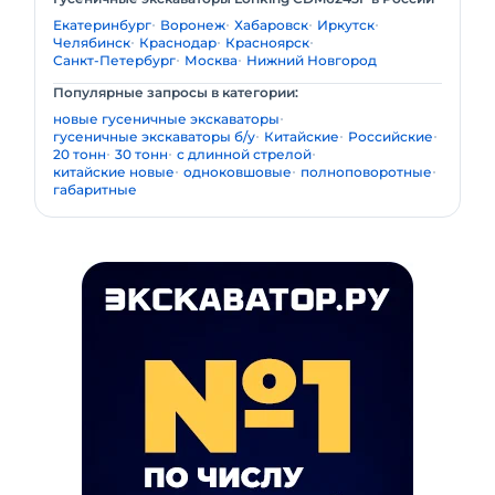
Екатеринбург
Воронеж
Хабаровск
Иркутск
Челябинск
Краснодар
Красноярск
Санкт-Петербург
Москва
Нижний Новгород
Популярные запросы в категории:
новые гусеничные экскаваторы
гусеничные экскаваторы б/у
Китайские
Российские
20 тонн
30 тонн
с длинной стрелой
китайские новые
одноковшовые
полноповоротные
габаритные