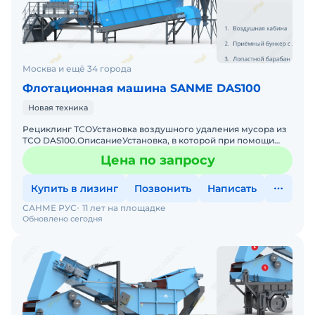
Москва и ещё 34 города
Флотационная машина SANME DAS100
Новая техника
Рециклинг ТСОУстановка воздушного удаления мусора из
ТСО DAS100.ОписаниеУстановка, в которой при помощи
потока воздуха отделяется лёгкий мусор и пыль из щебня,
Цена по запросу
Купить в лизинг
Позвонить
Написать
САНМЕ РУС
11 лет на площадке
Обновлено сегодня