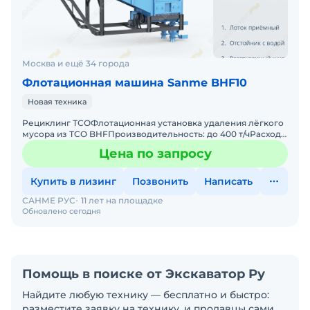
Москва и ещё 34 города
Флотационная машина Sanme BHF10
Новая техника
Рециклинг ТСОФлотационная установка удаления лёгкого
мусора из ТСО BHFПроизводительность: до 400 т/чРасход
воды: до 50 м3/чМатериал на входе: дробленный ТСОПрим
Цена по запросу
Купить в лизинг
Позвонить
Написать
САНМЕ РУС
11 лет на площадке
Обновлено сегодня
Помощь в поиске от Экскаватор Ру
Найдите любую технику — бесплатно и быстро:
разместите заявку на технику, и продавцы сами