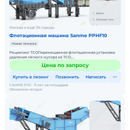
Москва и ещё 34 города
Флотационная машина Sanme PPHF10
Новая техника
Рециклинг ТСОПеремещаемая флотационная установка
удаления лёгкого мусора из ТСО,
PPHFОписаниеПеремещаемая (мобильная) установка, в
Цена по запросу
которой отделяется лёгкий мус
Купить в лизинг
Позвонить
Написать
САНМЕ РУС
11 лет на площадке
Обновлено сегодня