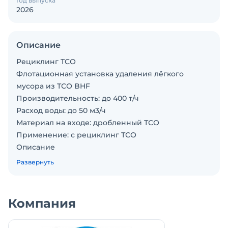
Год выпуска
2026
Описание
Рециклинг ТСО
Флотационная установка удаления лёгкого
мусора из ТСО BHF
Производительность: до 400 т/ч
Расход воды: до 50 м3/ч
Материал на входе: дробленный ТСО
Применение: с рециклинг ТСО
Описание
Установка, в которой отделяется лёгкий мусор
Развернуть
(бумага, пластмасса, древесная стружка, полоски
ткани и т. д.) из щебня, полученного после
дробления ТСО. Загрязненный щебень подается
Компания
через приёмный лоток в отстойник с
циркулирующей водой. Под действием тяжести