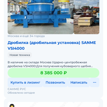
Москва и ещё 34 города
Дробилка (дробильная установка) SANME
VSI4000
Новая техника
В наличие на складе Москва Ударно-центробежная
дробилка VSI4000:Для получения кубовидного щебня
мелкой фракции и песка с лещадностью до 10% (1-ая группа
8 385 000 ₽
ГОСТ 8
Купить в лизинг
Позвонить
Написать
САНМЕ РУС
Обновлено сегодня