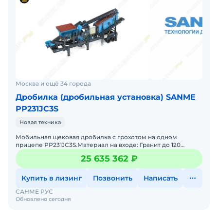
Москва и ещё 34 города
Дробилка (дробильная установка) SANME
РР231JC3S
Новая техника
Мобильная щековая дробилка с грохотом на одном
прицепе РР231JC3S.Материал на входе: Гранит до 120
МПаВходящий размер до 500ммНа выходе фракции:0-
25 635 362 ₽
40,40-70ммПроиз
Купить в лизинг
Позвонить
Написать
САНМЕ РУС
Обновлено сегодня