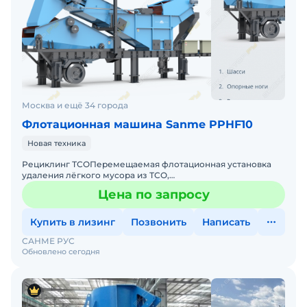
Москва и ещё 34 города
Флотационная машина Sanme PPHF10
Новая техника
Рециклинг ТСОПеремещаемая флотационная установка
удаления лёгкого мусора из ТСО,
PPHFОписаниеПеремещаемая (мобильная) установка, в
Цена по запросу
которой отделяется лёгкий мус
Купить в лизинг
Позвонить
Написать
САНМЕ РУС
Обновлено сегодня