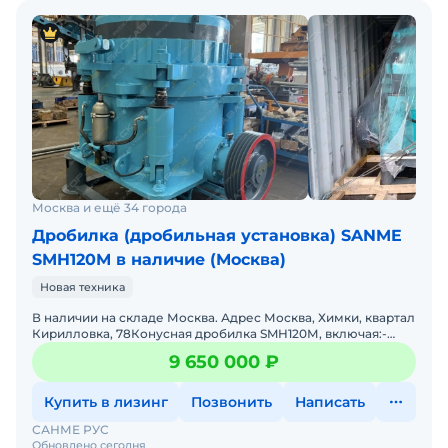
Москва и ещё 34 города
Дробилка (дробильная установка) SANME
SMH120М в наличие (Москва)
Новая техника
В наличии на складе Москва. Адрес Москва, Химки, квартал
Кирилловка, 78Конусная дробилка SMH120М, включая:-
пульт управления с плавным пуском XICHI – 1 шт.
9 650 000 ₽
Купить в лизинг
Позвонить
Написать
САНМЕ РУС
Обновлено сегодня