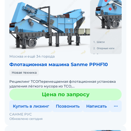
Москва и ещё 34 города
Флотационная машина Sanme PPHF10
Новая техника
Рециклинг ТСОПеремещаемая флотационная установка
удаления лёгкого мусора из ТСО,
PPHFОписаниеПеремещаемая (мобильная) установка, в
Цена по запросу
которой отделяется лёгкий мус
Купить в лизинг
Позвонить
Написать
САНМЕ РУС
Обновлено сегодня