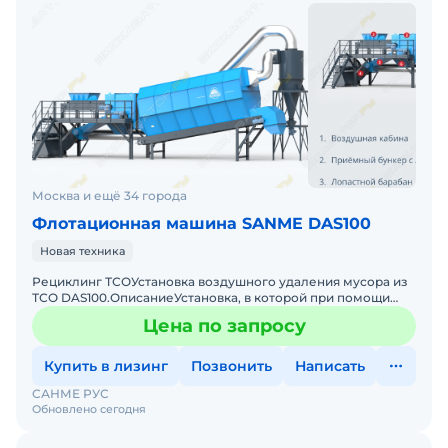
монтаж.
Декларация ЕАС, руссификация, гарантия 12
месяцев с момента подписания ввода в
эксплуатацию. Российская сервисная служба.
Склад запчастей в России. Лизинг. Рассрочка.
Пишите в личку, если требуется полное КП.
Москва и ещё 34 города
Флотационная машина SANME DAS100
Новая техника
Рециклинг ТСОУстановка воздушного удаления мусора из
ТСО DAS100.ОписаниеУстановка, в которой при помощи
потока воздуха отделяется лёгкий мусор и пыль из щебня,
Цена по запросу
Купить в лизинг
Позвонить
Написать
САНМЕ РУС
Обновлено сегодня