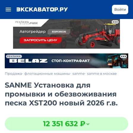
Войти
РЕКЛАМА
РЕКЛАМА
Продажа
флотационные машины
sanme
sanme в москве
SANME Установка для
промывки и обезвоживания
песка XST200 новый 2026 г.в.
12 351 632 ₽