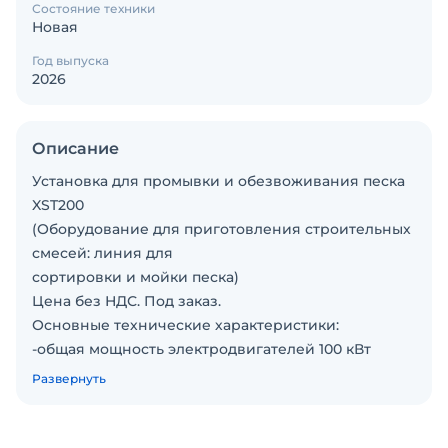
Состояние техники
Новая
Год выпуска
2026
Описание
Установка для промывки и обезвоживания песка
XST200
(Оборудование для приготовления строительных
смесей: линия для
сортировки и мойки песка)
Цена без НДС. Под заказ.
Основные технические характеристики:
-общая мощность электродвигателей 100 кВт
-производительность 200-220 т/ч
Развернуть
- потребление воды – 300-330 куб м/час
Комплектация Оборудования включает:
- Ковшовая пескомойка: LC3600 – 1 комплект