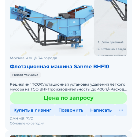
Москва и ещё 34 города
Флотационная машина Sanme BHF10
Новая техника
Рециклинг ТСОФлотационная установка удаления лёгкого
мусора из ТСО BHFПроизводительность: до 400 т/чРасход
воды: до 50 м3/чМатериал на входе: дробленный ТСОПрим
Цена по запросу
Купить в лизинг
Позвонить
Написать
САНМЕ РУС
Обновлено сегодня