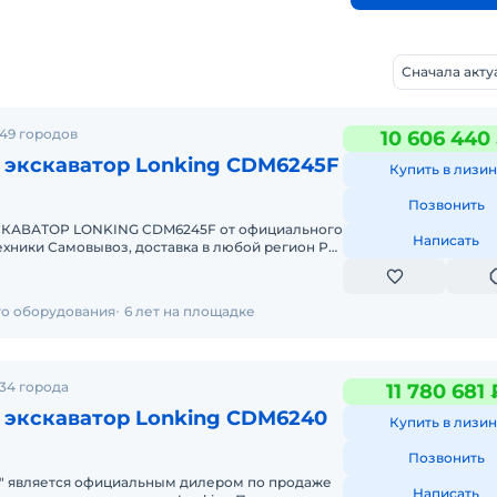
Сначала акт
49 городов
10 606 440
 экскаватор Lonking CDM6245F
Купить в лизин
Позвонить
АВАТОР LONKING CDM6245F от официального
Написать
 любой регион РФ
Гарантия, сервис и обслуживание Д
го оборудования
6 лет на площадке
34 города
11 780 681 
 экскаватор Lonking CDM6240
Купить в лизин
Позвонить
" является официальным дилером по продаже
Написать