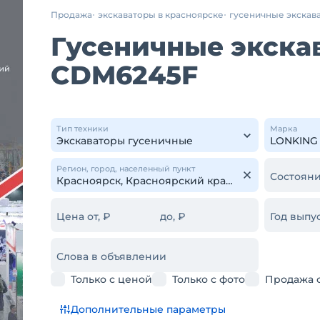
Продажа
экскаваторы в красноярске
гусеничные экскав
Гусеничные экска
CDM6245F
Тип техники
Марка
Регион, город, населенный пункт
Состояни
Цена от, ₽
до, ₽
Год выпус
Слова в объявлении
Только с ценой
Только с фото
Продажа 
Дополнительные параметры