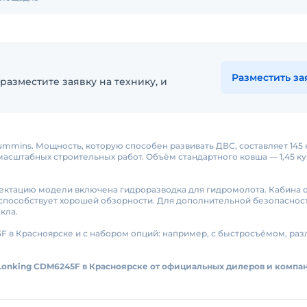
Разместить за
разместите заявку на технику, и
mmins. Мощность, которую способен развивать ДВС, составляет 145 
масштабных строительных работ. Объём стандартного ковша — 1,45 куб
ектацию модели включена гидроразводка для гидромолота. Кабина 
способствует хорошей обзорности. Для дополнительной безопаснос
кла.
F в Красноярске и с набором опций: например, с быстросъёмом, ра
Lonking CDM6245F в Красноярске от официальных дилеров и компа