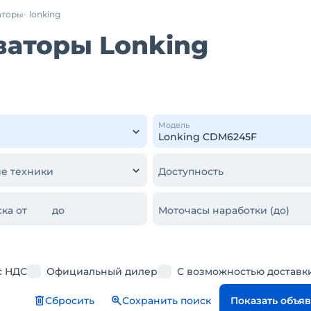
аторы
lonking
ваторы Lonking
Модель
е техники
Доступность
ка от
до
Моточасы наработки (до)
с НДС
Официальный дилер
С возможностью доставк
Сбросить
Сохранить поиск
Показать объя