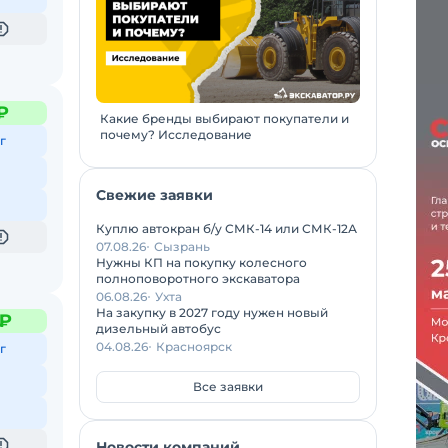
₽
Какие бренды выбирают покупатели и
почему? Исследование
г
Свежие заявки
Куплю автокран б/у СМК-14 или СМК-12А
07.08.26
Сызрань
Нужны КП на покупку колесного
полноповоротного экскаватора
06.08.26
Ухта
На закупку в 2027 году нужен новый
 ₽
дизельный автобус
04.08.26
Красноярск
г
Все заявки
Новости компаний