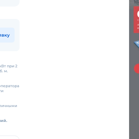
явку
кВт при 2
. м.
оператора
ти
зличными
ний.