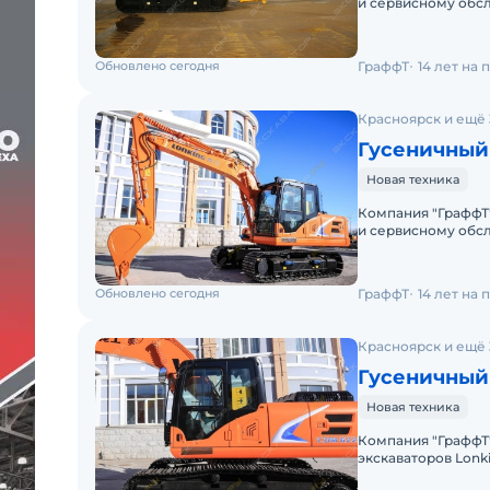
и сервисному обс
вам Гусеничный эк
Обновлено сегодня
ГраффТ
14 лет на
Красноярск и ещё 
Гусеничный
Новая техника
Компания "ГраффТ
и сервисному обс
вам Гусеничный эк
Обновлено сегодня
ГраффТ
14 лет на
Красноярск и ещё 
Гусеничный
Новая техника
Компания "ГраффТ
экскаваторов Lonk
Lonking CDM6225и