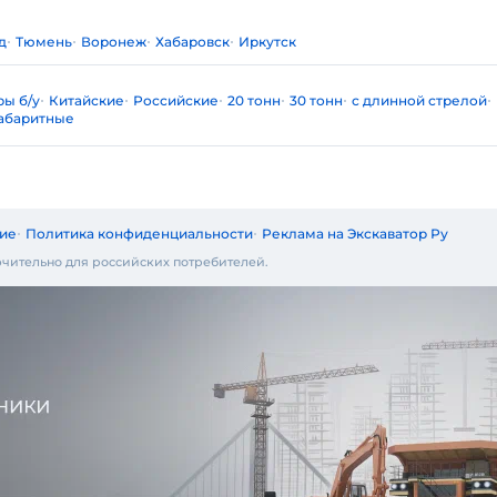
д
Тюмень
Воронеж
Хабаровск
Иркутск
ры б/у
Китайские
Российские
20 тонн
30 тонн
с длинной стрелой
абаритные
ие
Политика конфиденциальности
Реклама на Экскаватор Ру
чительно для российских потребителей.