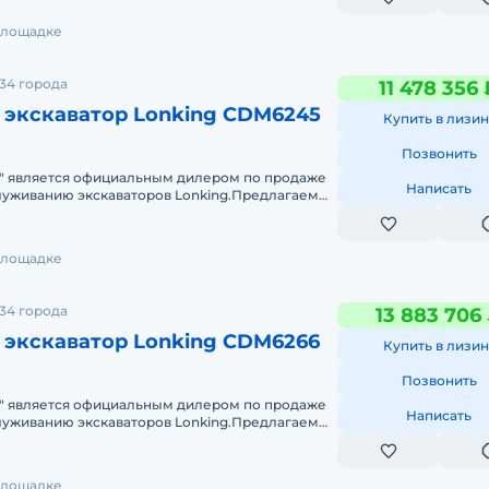
 площадке
34 города
11 478 356 
 экскаватор Lonking CDM6245
Купить в лизин
Позвонить
" является официальным дилером по продаже
Написать
луживанию экскаваторов Lonking.Предлагаем
скаватор Lonking CDM6245и д
 площадке
34 города
13 883 706
 экскаватор Lonking CDM6266
Купить в лизин
Позвонить
" является официальным дилером по продаже
Написать
луживанию экскаваторов Lonking.Предлагаем
скаватор Lonking CDM6266и д
 площадке