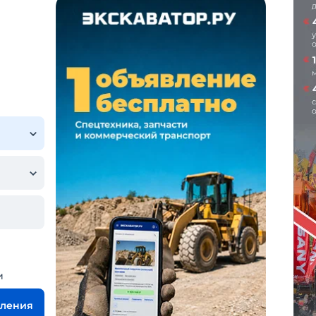
и
вления