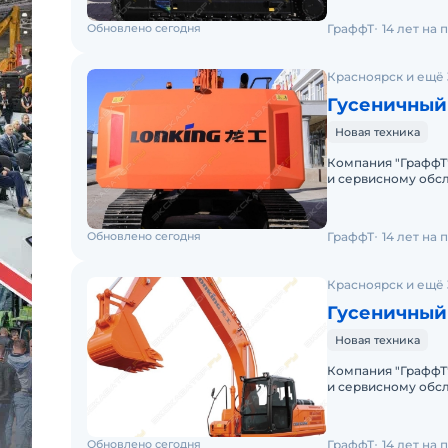
Обновлено сегодня
ГраффТ
14 лет на
Красноярск и ещё 
Гусеничный
Новая техника
Компания "ГраффТ
и сервисному обс
вам Гусеничный эк
Обновлено сегодня
ГраффТ
14 лет на
Красноярск и ещё 
Гусеничный
Новая техника
Компания "ГраффТ
и сервисному обс
вам Гусеничный эк
Обновлено сегодня
ГраффТ
14 лет на