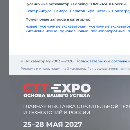
Гусеничные экскаваторы Lonking CDM6245F в России
Екатеринбург
Самара
Саратов
Уфа
Казань
Волгогра
Популярные запросы в категории:
новые гусеничные экскаваторы
гусеничные экскавато
китайские новые
одноковшовые
полноповоротные
г
© Экскаватор Ру 2003 —
2026
Пользовательское соглашен
Реклама и информация на Экскаватор.Ру предназначены исклю