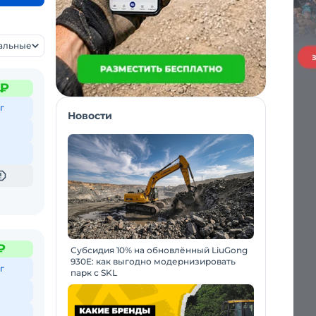
уальные
 ₽
г
Новости
₽
Субсидия 10% на обновлённый LiuGong
930E: как выгодно модернизировать
г
парк с SKL