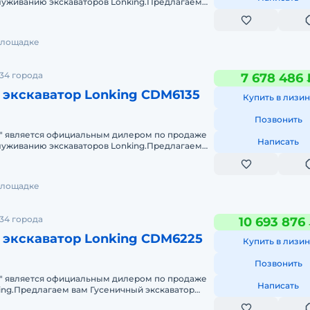
луживанию экскаваторов Lonking.Предлагаем
скаватор Lonking CDM6240и д
 площадке
34 города
7 678 486 
 экскаватор Lonking CDM6135
Купить в лизин
Позвонить
" является официальным дилером по продаже
Написать
луживанию экскаваторов Lonking.Предлагаем
скаватор Lonking CDM6135и д
 площадке
34 города
10 693 876
 экскаватор Lonking CDM6225
Купить в лизин
Позвонить
" является официальным дилером по продаже
Написать
ing.Предлагаем вам Гусеничный экскаватор
 другую спецтехнику под брен