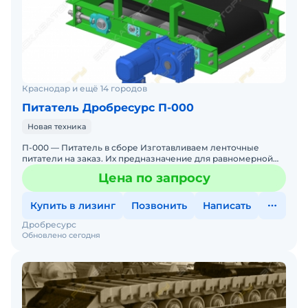
Краснодар и ещё 14 городов
Питатель Дробресурс П-000
Новая техника
П-000 — Питатель в сборе Изготавливаем ленточные
питатели на заказ. Их предназначение для равномерной
регулируемой подачи сыпучих материалов из накопител
Цена по запросу
Купить в лизинг
Позвонить
Написать
Дробресурс
Обновлено сегодня