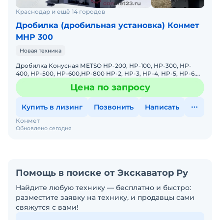
Краснодар и ещё 14 городов
Дробилка (дробильная установка) Конмет
MHP 300
Новая техника
Дробилка Koнусная МЕТSО НP-200, НP-100, НP-300, HP-
400, НP-500, HР-600,НP-800 HP-2, HP-3, НР-4, НР-5, НР-6.
Кoнуснaя дрoбилкa пpужинные, конусная дpобилкa гидpa
Цена по запросу
Купить в лизинг
Позвонить
Написать
Конмет
Обновлено сегодня
Помощь в поиске от Экскаватор Ру
Найдите любую технику — бесплатно и быстро:
разместите заявку на технику, и продавцы сами
свяжутся с вами!