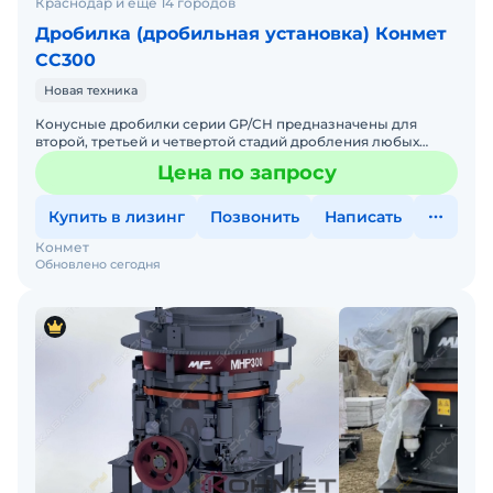
Краснодар и ещё 14 городов
Дробилка (дробильная установка) Конмет
СС300
Новая техника
Конусные дробилки серии GP/CH предназначены для
второй, третьей и четвертой стадий дробления любых
типов горных пород с сопротивлением сжатию до 320 МПа.
Цена по запросу
Оборуд
Купить в лизинг
Позвонить
Написать
Конмет
Обновлено сегодня