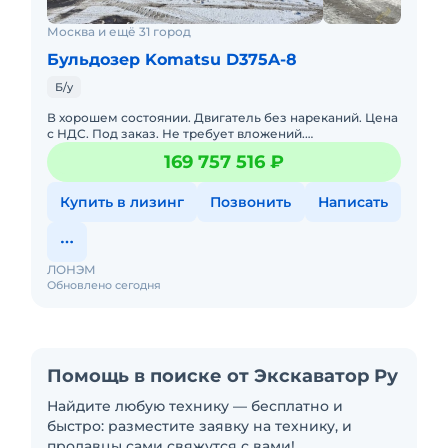
Москва и ещё 31 город
Бульдозер Komatsu D375A-8
Б/у
В хорошем состоянии. Двигатель без нареканий. Цена
с НДС. Под заказ. Не требует вложений.
Обслуживалась у оф. дилера. Готова к эксплуатации.
169 757 516 ₽
Возможна продажа в
Купить в лизинг
Позвонить
Написать
ЛОНЭМ
Обновлено сегодня
Помощь в поиске от Экскаватор Ру
Найдите любую технику — бесплатно и
быстро: разместите заявку на технику, и
продавцы сами свяжутся с вами!