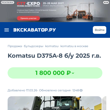
РЕКЛАМА
Войти
Продажа
бульдозеры
komatsu
komatsu в москве
Komatsu D375A-8
б/у
2025 г.в.
1 800 000 ₽
Добавлено 17.03.26
Обновлено сегодня
1248