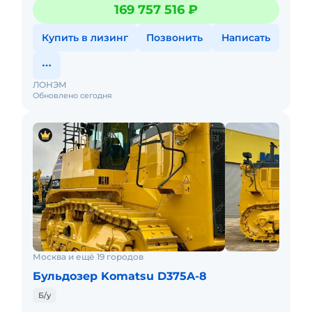
РФ.
169 757 516 ₽
Купить в лизинг
Позвонить
Написать
ЛОНЭМ
Обновлено сегодня
Москва и ещё 19 городов
Бульдозер Komatsu D375A-8
Б/у