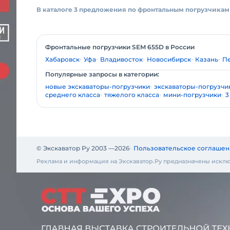
В каталоге 3 предложения по фронтальным погрузчикам
Фронтальные погрузчики SEM 655D в России
Хабаровск
Уфа
Владивосток
Новосибирск
Казань
П
Популярные запросы в категории:
новые экскаваторы-погрузчики
экскаваторы-погрузчик
среднего класса
тяжелого класса
мини-погрузчики
3
© Экскаватор Ру 2003 —
2026
Пользовательское соглашен
Реклама и информация на Экскаватор.Ру предназначены исклю