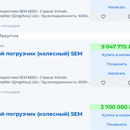
Написать
еристики SEM 655D:• Страна: Китай;•
rpillar (Qingzhou) Ltd.;• Грузоподъемность: 5000
3
на площадке
Иркутска
ода
9 047 775 
й погрузчик (колесный) SEM
Купить в лизин
Позвонить
Написать
еристики SEM 655D:• Страна: Китай;•
rpillar (Qingzhou) Ltd.;• Грузоподъемность: 5000
3
на площадке
3 700 000 
й погрузчик (колесный) SEM
Купить в лизин
Позвонить