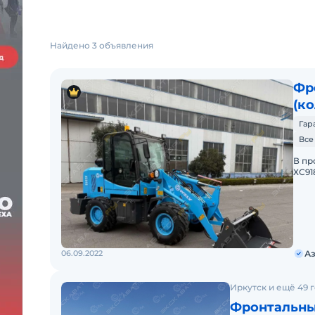
Найдено 3 объявления
Фр
(к
Гар
Все
В пp
ХС91
двиг
2)Гp
06.09.2022
Аз
Иркутск и ещё 49 
Фронтальны