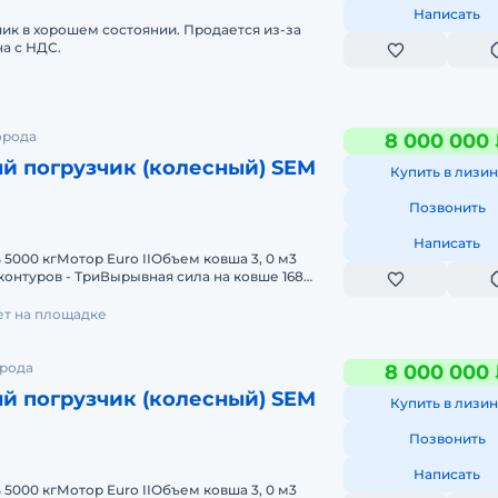
Написать
ик в хорошем состоянии. Продается из-за
а с НДС.
орода
8 000 000
й погрузчик (колесный) SEM
Купить в лизин
Позвонить
Написать
5000 кгМотор Euro IIОбъем ковша 3, 0 м3
контуров - ТриВырывная сила на ковше 168
стрелы 9.5 сРулевое управлени
лет на площадке
орода
8 000 000
й погрузчик (колесный) SEM
Купить в лизин
Позвонить
Написать
5000 кгМотор Euro IIОбъем ковша 3, 0 м3