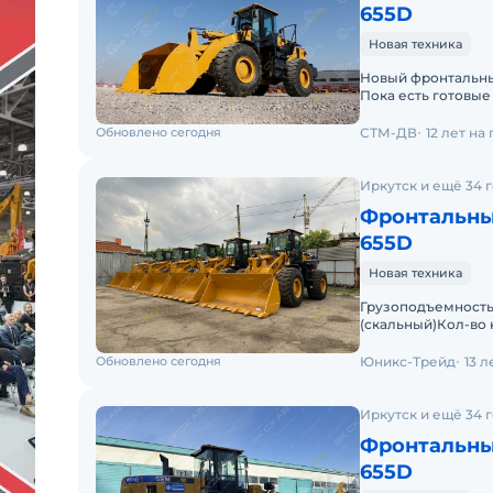
655D
Новая техника
Новый фронтальный
Пока есть готовые
Доставка в регион
Обновлено сегодня
СТМ-ДВ
12 лет на
Иркутск и ещё 34 
Фронтальны
655D
Новая техника
Грузоподъемность 
(скальный)Кол-во 
kNВремя подъема 
Обновлено сегодня
Юникс-Трейд
13 
Иркутск и ещё 34 
Фронтальны
655D