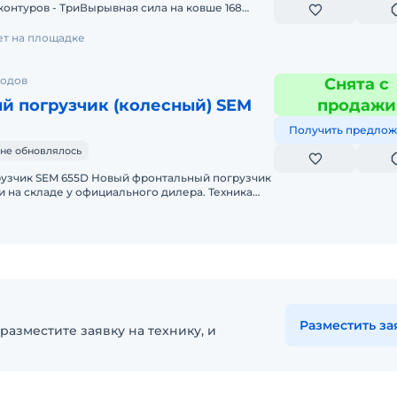
контуров - ТриВырывная сила на ковше 168
стрелы 9.5 сРулевое управлени
лет на площадке
родов
Снята с
й погрузчик (колесный) SEM
продажи
Получить предлож
не обновлялось
Новый фронтальный погрузчик
и на складе у официального дилера. Техника
 качества от передов
Разместить за
разместите заявку на технику, и