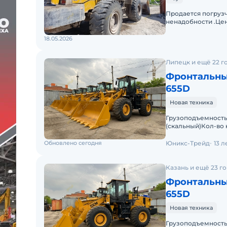
Продается погрузч
ненадобности .Цен
18.05.2026
Липецк и ещё 22 г
Фронтальны
655D
Новая техника
Грузоподъемность 
(скальный)Кол-во 
kNВремя подъема 
Обновлено сегодня
Юникс-Трейд
13 
Казань и ещё 23 г
Фронтальны
655D
Новая техника
Грузоподъемность 