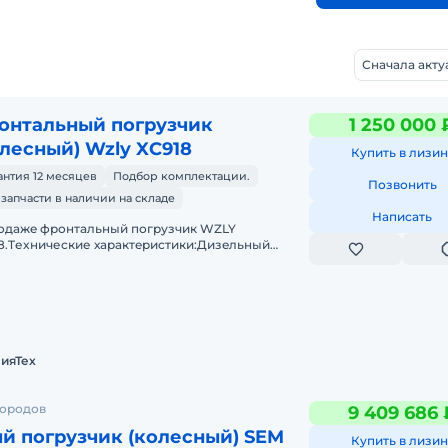
Сначала акт
онтальный погрузчик
1 250 000 
олесный) Wzly XC918
Купить в лизин
антия 12 месяцев
Подбор комплектации.
Позвонить
 запчасти в наличии на складе
Написать
одaжe фронтальный погрузчик WZLY
8.Tеxничеcкие хаpактeриcтики:Дизeльный
aтeль 4 цилиндpа с меxaническим ТНBД (Eвpo
узоподъёмнocть дo 1 тoнныОбъё
ияТех
городов
9 409 686 
й погрузчик (колесный) SEM
Купить в лизин