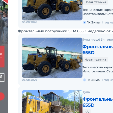
Новая техника
Технические характ
Изготовитель: Cate
кг;• Объем ковша: 
06.08.2026
ГК Зима
1 год 
Фронтальные погрузчики SEM 655D недалеко от 
Тула и ещё 34 гор
Фронтальны
655D
Новая техника
Технические характ
Изготовитель: Cate
кг;• Объем ковша: 
06.08.2026
ГК Зима
1 год 
Тула
Фронтальны
655D
Б/у