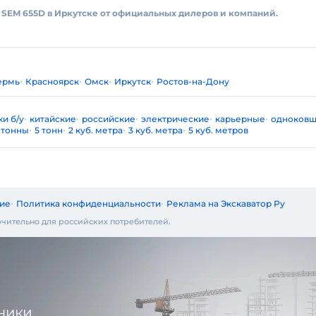
 SEM 655D в Иркутске от официальных дилеров и компаний.
ермь
Красноярск
Омск
Иркутск
Ростов-на-Дону
и б/у
китайские
российские
электрические
карьерные
одноков
 тонны
5 тонн
2 куб. метра
3 куб. метра
5 куб. метров
ие
Политика конфиденциальности
Реклама на Экскаватор Ру
чительно для российских потребителей.