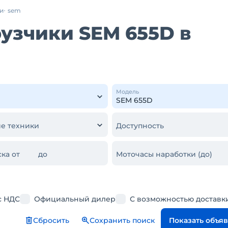
и
sem
узчики SEM 655D в
Модель
е техники
Доступность
ка от
до
Моточасы наработки (до)
с НДС
Официальный дилер
С возможностью доставк
Сбросить
Сохранить поиск
Показать объя