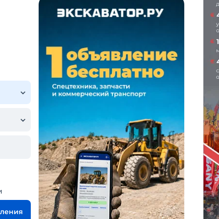
и
вления