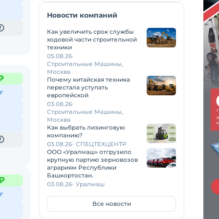
Новости компаний
Как увеличить срок службы
ходовой части строительной
техники
05.08.26
Строительные Машины,
Москва
₽
Почему китайская техника
перестала уступать
г
европейской
03.08.26
Строительные Машины,
Москва
Как выбрать лизинговую
компанию?
03.08.26
СПЕЦТЕХЦЕНТР
ООО «Уралмаш» отгрузило
крупную партию зерновозов
аграриям Республики
Башкортостан.
₽
03.08.26
Уралмаш
г
Все новости