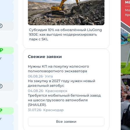
Субсидия 10% на обновлённый LiuGong
930E: как выгодно модернизировать
парк с SKL
 ₽
Свежие заявки
г
Нужны КП на покупку колесного
полноповоротного экскаватора
06.08.26
Ухта
На закупку в 2027 году нужен новый
дизельный автобус
04.08.26
Красноярск
Требуется мобильный бетонный завод
на шасси грузового автомобиля
(SHAILER).
₽
31.07.26
Краснодар
г
Все заявки