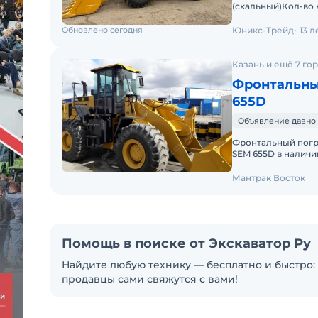
(скальный)Кол-во 
kNВремя подъема 
Обновлено сегодня
Юникс-Трейд
13 
Казань и ещё 7 го
Фронтальны
655D
Объявление давно 
Фронтальный погрузчик SEM 655D 
SEM 655D в наличи
SEM – это стандарт
Мантрак Восток
Помощь в поиске от Экскаватор Ру
Найдите любую технику — бесплатно и быстро: 
продавцы сами свяжутся с вами!