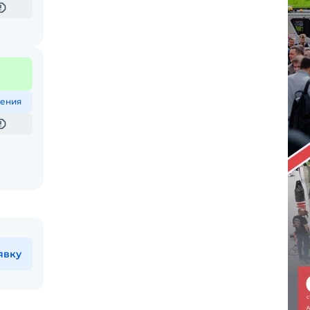
ения
явку