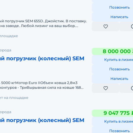
Позвонить
Написать
 погрузчик SEM 655D. Джойстик. В поставку.
 на заводе. Любой лизинг на ваш выбор.
ы. Трансмиссия: SEM TR200,
 площадке
города
8 000 000
й погрузчик (колесный) SEM
Купить в лизин
Позвонить
Написать
5000 кгМотор Euro IIОбъем ковша 2,8м3
контуров - ТриВырывная сила на ковше 168
стрелы 9.5 сРулевое управление
лет на площадке
города
9 047 775 
й погрузчик (колесный) SEM
Купить в лизин
Позвонить