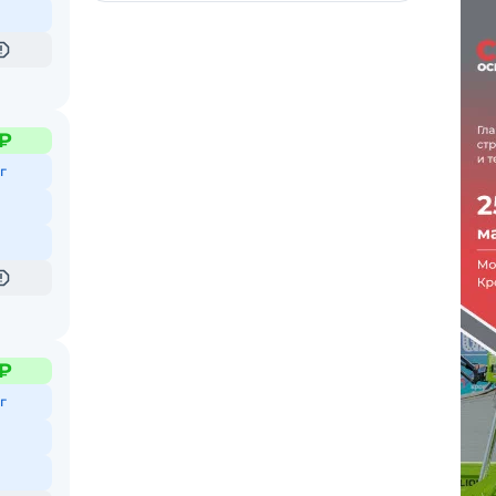
 ₽
г
 ₽
г