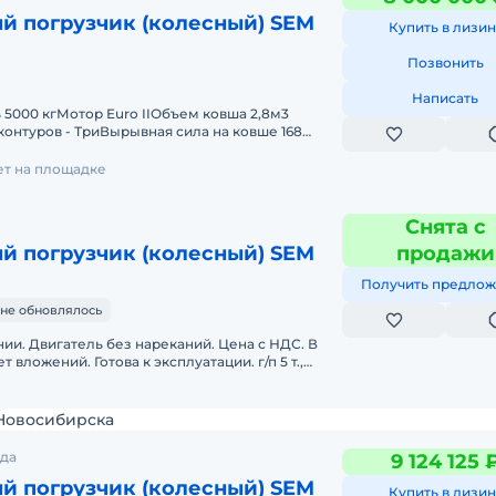
й погрузчик (колесный) SEM
Купить в лизин
Позвонить
Написать
5000 кгМотор Euro IIОбъем ковша 2,8м3
контуров - ТриВырывная сила на ковше 168
стрелы 9.5 сРулевое управление
лет на площадке
Снята с
й погрузчик (колесный) SEM
продажи
Получить предлож
не обновлялось
ии. Двигатель без нареканий. Цена с НДС. В
ложений. Готова к эксплуатации. г/п 5 т.,
 3 м3. Управление-д
 Новосибирска
ода
9 124 125 
й погрузчик (колесный) SEM
Купить в лизин