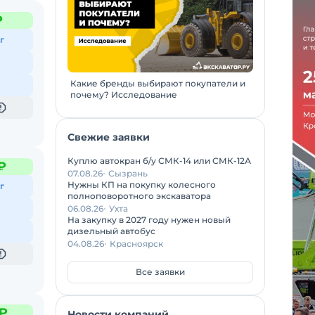
₽
г
Какие бренды выбирают покупатели и
почему? Исследование
Свежие заявки
Куплю автокран б/у СМК-14 или СМК-12А
₽
07.08.26
Сызрань
Нужны КП на покупку колесного
г
полноповоротного экскаватора
06.08.26
Ухта
На закупку в 2027 году нужен новый
дизельный автобус
04.08.26
Красноярск
Все заявки
 ₽
Новости компаний