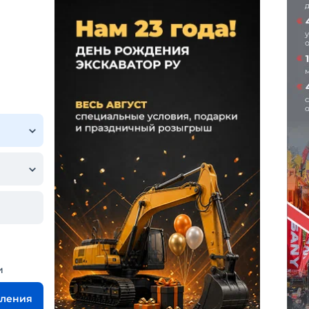
и
вления