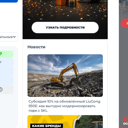
уальные
Новости
₽
г
Субсидия 10% на обновлённый LiuGong
930E: как выгодно модернизировать
парк с SKL