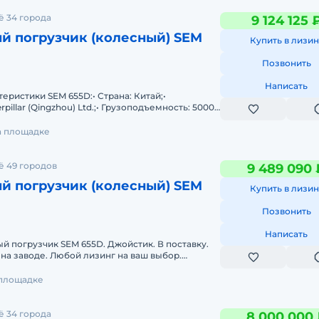
ё 34 города
9 124 125 
й погрузчик (колесный) SEM
Купить в лизин
Позвонить
Написать
еристики SEM 655D:• Страна: Китай;•
rpillar (Qingzhou) Ltd.;• Грузоподъемность: 5000
3
на площадке
ё 49 городов
9 489 090 
й погрузчик (колесный) SEM
Купить в лизин
Позвонить
Написать
 погрузчик SEM 655D. Джойстик. В поставку.
 на заводе. Любой лизинг на ваш выбор.
ы. Трансмиссия: SEM TR200,
 площадке
ё 34 города
8 000 000