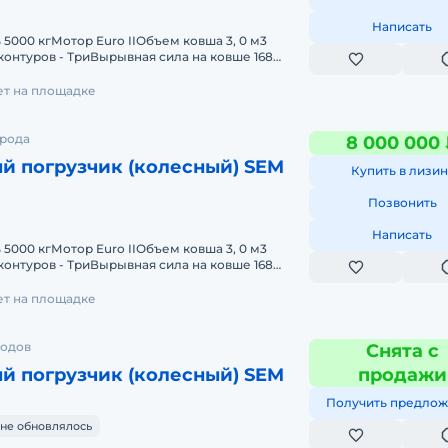
Написать
5000 кгМотор Euro IIОбъем ковша 3, 0 м3
контуров - ТриВырывная сила на ковше 168
стрелы 9.5 сРулевое управлени
лет на площадке
орода
8 000 000
й погрузчик (колесный) SEM
Купить в лизин
Позвонить
Написать
5000 кгМотор Euro IIОбъем ковша 3, 0 м3
контуров - ТриВырывная сила на ковше 168
стрелы 9.5 сРулевое управлени
лет на площадке
родов
Снята с
й погрузчик (колесный) SEM
продажи
Получить предлож
не обновлялось