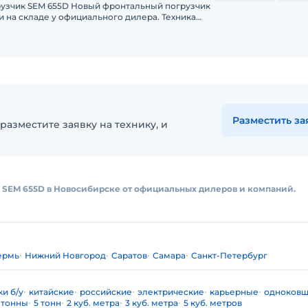
Новый фронтальный погрузчик
и на складе у официального дилера. Техника
 качества от передов
Разместить за
разместите заявку на технику, и
 SEM 655D в Новосибирске от официальных дилеров и компаний.
ермь
Нижний Новгород
Саратов
Самара
Санкт-Петербург
и б/у
китайские
российские
электрические
карьерные
одноков
 тонны
5 тонн
2 куб. метра
3 куб. метра
5 куб. метров