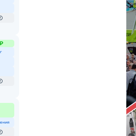
 ₽
г
ения