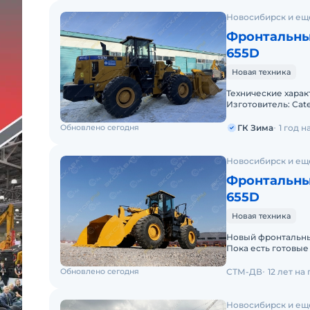
Новосибирск и ещ
Фронтальны
655D
Новая техника
Технические характ
Изготовитель: Cate
кг;• Объем ковша: 
Обновлено сегодня
ГК Зима
1 год 
Новосибирск и ещ
Фронтальны
655D
Новая техника
Новый фронтальный
Пока есть готовые
Доставка в регион
Обновлено сегодня
СТМ-ДВ
12 лет на
Новосибирск и ещ