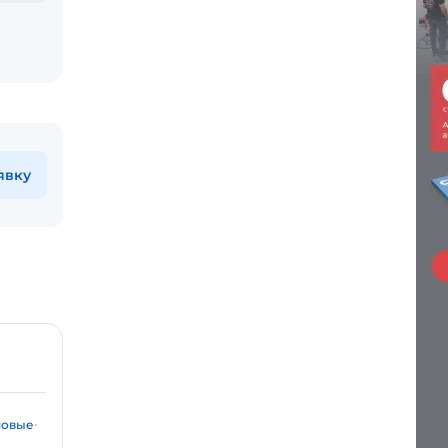
явку
шовые