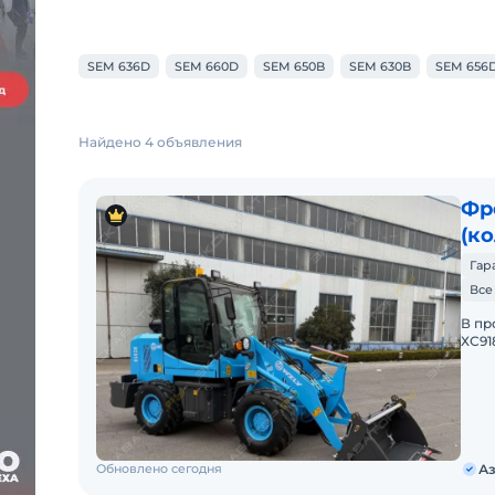
SEM 636D
SEM 660D
SEM 650B
SEM 630B
SEM 656
Найдено 4 объявления
Фр
(к
Гар
Все
В пp
ХС91
двиг
2)Гp
Обновлено сегодня
Аз