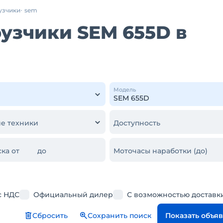
узчики
sem
узчики SEM 655D в
Модель
е техники
Доступность
ка от
до
Моточасы наработки (до)
с НДС
Официальный дилер
С возможностью доставк
Сбросить
Сохранить поиск
Показать объя