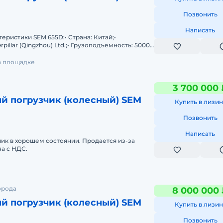
Позвонить
Написать
еристики SEM 655D:• Страна: Китай;•
rpillar (Qingzhou) Ltd.;• Грузоподъемность: 5000
3
на площадке
3 700 000 
й погрузчик (колесный) SEM
Купить в лизин
Позвонить
Написать
ик в хорошем состоянии. Продается из-за
а с НДС.
орода
8 000 000
й погрузчик (колесный) SEM
Купить в лизин
Позвонить