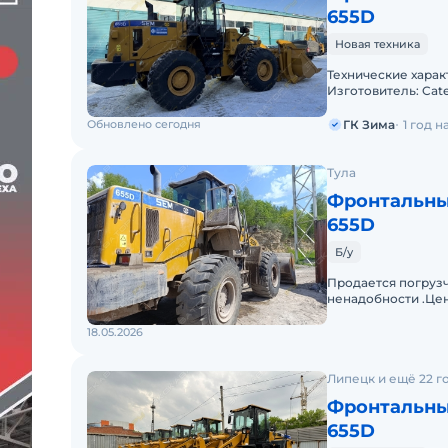
655D
Новая техника
Технические характ
Изготовитель: Cate
кг;• Объем ковша: 
Обновлено сегодня
ГК Зима
1 год 
Тула
Фронтальны
655D
Б/у
Продается погрузч
ненадобности .Цен
18.05.2026
Липецк и ещё 22 г
Фронтальны
655D