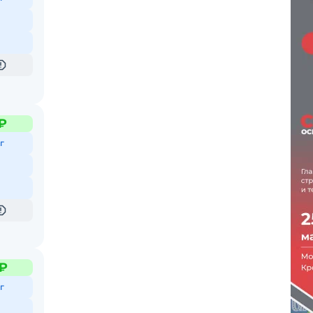
₽
г
 ₽
г