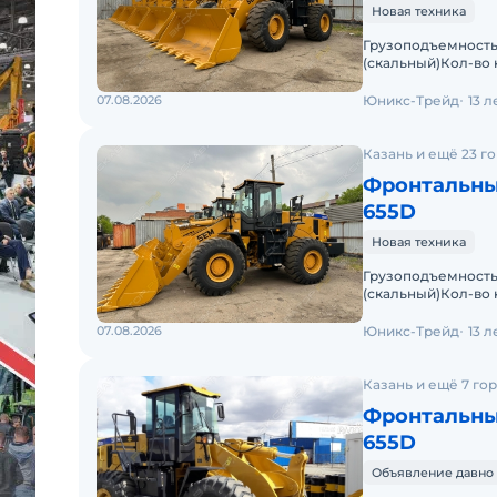
Новая техника
Грузоподъемность 
(скальный)Кол-во 
kNВремя подъема 
07.08.2026
Юникс-Трейд
13 
Казань и ещё 23 г
Фронтальны
655D
Новая техника
Грузоподъемность 
(скальный)Кол-во 
kNВремя подъема 
07.08.2026
Юникс-Трейд
13 
Казань и ещё 7 го
Фронтальны
655D
Объявление давно 