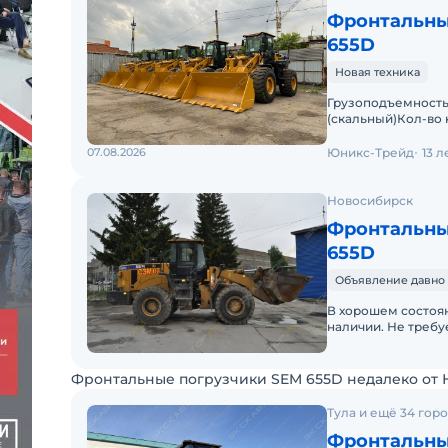
Фронтальны
655D
Новая техника
Грузоподъемность 
(скальный)Кол-во 
kNВремя подъема 
07.08.2026
Юникс-Трейд
13 
Новосибирск
Фронтальны
655D
Объявление давно 
В хорошем состоян
наличии. Не требует в
ковш стандартный-
Фронтальные погрузчики SEM 655D недалеко от
Тула и ещё 34 гор
Фронтальны