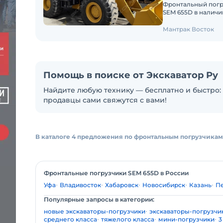
Фронтальный погрузчик SEM 655D 
SEM 655D в наличи
SEM – это стандарт
Мантрак Восток
Помощь в поиске от Экскаватор Ру
Найдите любую технику — бесплатно и быстро: 
продавцы сами свяжутся с вами!
В каталоге 4 предложения по фронтальным погрузчикам
Фронтальные погрузчики SEM 655D в России
Уфа
Владивосток
Хабаровск
Новосибирск
Казань
П
Популярные запросы в категории:
новые экскаваторы-погрузчики
экскаваторы-погрузчик
среднего класса
тяжелого класса
мини-погрузчики
3