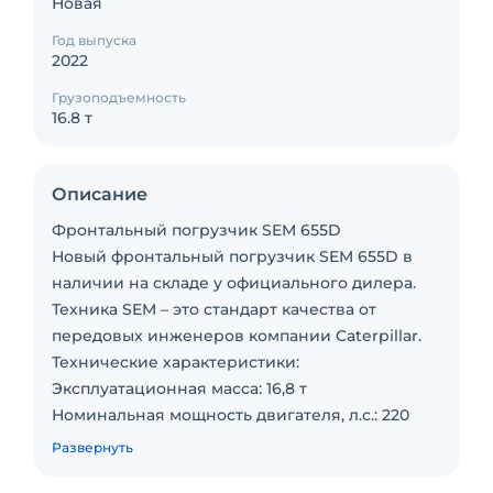
Новая
Год выпуска
2022
Грузоподъемность
16.8 т
Описание
Фронтальный погрузчик SEM 655D
Новый фронтальный погрузчик SEM 655D в
наличии на складе у официального дилера.
Техника SEM – это стандарт качества от
передовых инженеров компании Caterpillar.
Технические характеристики:
Эксплуатационная масса: 16,8 т
Номинальная мощность двигателя, л.с.: 220
Номинальная грузоподъемность: 5 т.
Развернуть
Высота оси шарнира ковша при