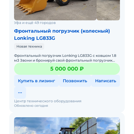
Дополнительно установлено на погрузчике
SEM 655D:
• Кондиционер и отопитель, радиоподготовка;
Уфа и ещё 49 городов
• Пилотное управление рабочим
Фронтальный погрузчик (колесный)
оборудованием;
Lonking LG833G
• Дисковые тормоза на 4 колесах с
одноконтурным пневмогидравлическим
Новая техника
приводом.
Фронтальный погрузчик Lonking LG833G с ковшом 1.8
В наличии. Цена с НДС.
м3 Звони и бронируй свой фронтальный погрузчик
Лонкинг со скидкой от официального дилера Мы
5 000 000 ₽
решим вашу
Купить в лизинг
Позвонить
Написать
Центр технического оборудования
Обновлено сегодня