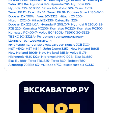
лизинг спецтехники
экскаваторы б/у
новые экскаваторы
Tatra UDS 114
Hyundai 140
Hyundai 170
Hyundai 180
Hyundai 210
JCB 160
Volvo 140
Volvo 160
Твэкс ЕК 12
Твэкс ЕК 12
Твэкс ЕК 14
Твэкс ЕК 18
Doosan Solar L 180W-V
Doosan DX 190W
Атек ЭО-3323
Hitachi ZX 200
Hitachi ZX240
Hitachi ZX330
Caterpillar 320
Doosan DX 225 LCA
Hyundai R 210LC-7
Hyundai R 220LC-9S
JCB 220
Komatsu PC200
Komatsu PC220
Komatsu PC300
Komatsu PC400-7
Volvo EC480DL
ТВЭКС ЭО-3322
ТВЭКС ЭО-3323А
Роторные траншеекопатели
Цепные траншеекопатели
китайские колесные экскаваторы
новые JCB 3CX
MST M542
MST M544
John Deere 325J
New Holland B80B
New Holland B90B
New Holland B115B
Volvo BL71
Hidromek HMK 102s
Hidromek HMK 102B
Elaz BL 880
Elaz BL 888
Terex TBL 825
Terex 860
Bobcat 780
Амкодор 702ЕМ 03
Амкодор 732
экскаваторы XCMG