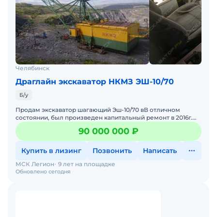
Челябинск
Драглайн экскаватор НКМЗ ЭШ-10/70
Б/у
Продам экскаватор шагающий Эш-10/70 вВ отличном
состоянии, был произведен капитальный ремонт в 2016г.
Цена с НДС. В наличии. Помогу с доставкой. Все
90 000 000 ₽
интересующ
Купить в лизинг
Позвонить
Написать
МСК Легион
9 лет на площадке
Обновлено сегодня