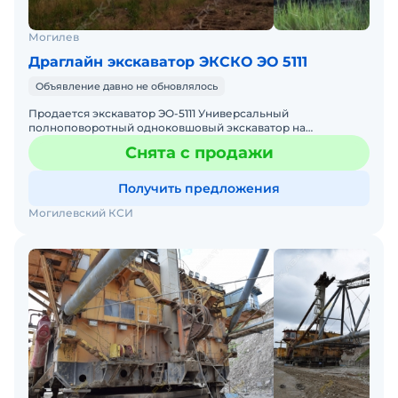
Могилев
Драглайн экскаватор ЭКСКО ЭО 5111
Объявление давно не обновлялось
Продается экскаватор ЭО-5111 Универсальный
полноповоротный одноковшовый экскаватор на
гусеничном ходу предназначен для выполнения земляных
Снята с продажи
работ в грунтах I - I
Получить предложения
Могилевский КСИ