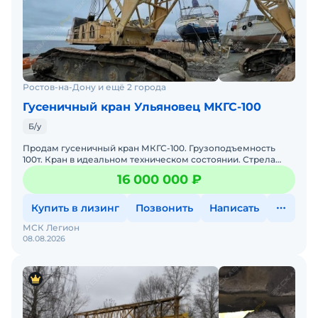
Ростов-на-Дону и ещё 2 города
Гусеничный кран Ульяновец МКГС-100
Б/у
Продам гусеничный кран МКГС-100. Грузоподъемность
100т. Кран в идеальном техническом состоянии. Стрела
50+40. Все документы в порядке. Цена с НДС. По всем
16 000 000 ₽
вопро
Купить в лизинг
Позвонить
Написать
МСК Легион
08.08.2026