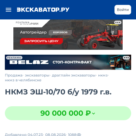
Войти
РЕКЛАМА
РЕКЛАМА
Продажа
экскаваторы
драглайн экскаваторы
нкмз
нкмз в челябинске
НКМЗ ЭШ-10/70
б/у
1979 г.в.
90 000 000 ₽
Добавлено 04.07.23
08.08.2026
1088