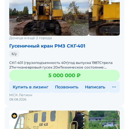
Донецк и ещё 2 города
Гусеничный кран РМЗ СКГ-401
Б/у
СКГ-401 (грузоподъемность 40т)год выпуска 1987Стрела
27м+маневровый гусек 20мТехническое состояние:
отличноеСтоимость 5 000 000 рублей (без НДС).
5 000 000 ₽
Купить в лизинг
Позвонить
Написать
МСК Легион
08.08.2026