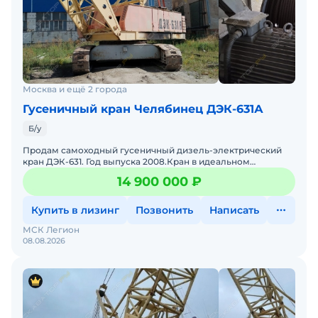
Москва и ещё 2 города
Гусеничный кран Челябинец ДЭК-631А
Б/у
Продам самоходный гусеничный дизель-электрический
кран ДЭК-631. Год выпуска 2008.Кран в идеальном
техническом состоянии!Стрела 36м + маневровый гусек
14 900 000 ₽
29м.Террит
Купить в лизинг
Позвонить
Написать
МСК Легион
08.08.2026