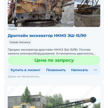
Нарва
Драглайн экскаватор НКМЗ ЭШ-15/90
Новая техника
Продам экскаватор драглайн НКМЗ ЭШ-15/90. Полная
замена электрооборудования. Установлены двигатели,
системы обеспечения производственного процесса и
Цена по запросу
вспомогат
Купить в лизинг
Позвонить
Написать
Давно не обновлялось