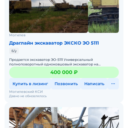
Могилев
Драглайн экскаватор ЭКСКО ЭО 5111
Б/у
Продается экскаватор ЭО-5111 Универсальный
полноповоротный одноковшовый экскаватор на
гусеничном ходу предназначен для выполнения земляных
400 000 ₽
работ в грунтах I - I
Купить в лизинг
Позвонить
Написать
Могилевский КСИ
Давно не обновлялось