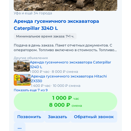
Уфа и ещё 34 города
Аренда гусеничного экскаватора
Caterpillar 324D L
Минимальное время заказа: 7+1 ч.
Подача в день заказа. Пакет отчетных документов. С
оператором. Топливо включено в стоимость. Топливо
оплачивается отдельно. Долгосрочная аренда.
Другие объявления
Краткосрочная а
Аренда гусеничного экскаватора Caterpillar
324D L
1 000 ₽ час
8 000 ₽ смена
Аренда гусеничного экскаватора Hitachi
ZX330
1 400 ₽ час
10 000 ₽ смена
Показать еще 7 из 9
1 000 ₽
час
8 000 ₽
смена
Позвонить
Заказать
Обратный звонок