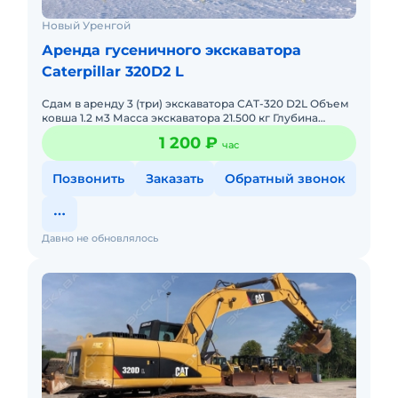
Новый Уренгой
Аренда гусеничного экскаватора
Caterpillar 320D2 L
Сдам в аренду 3 (три) экскаватора CAT-320 D2L Объем
ковша 1.2 м3 Масса экскаватора 21.500 кг Глубина
копания 6.690 мм Болотный ход широкие гусеницы
1 200 ₽
час
Цена за час
Позвонить
Заказать
Обратный звонок
Давно не обновлялось