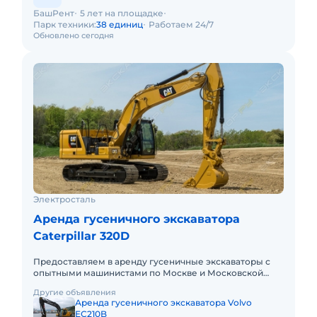
БашРент
5 лет на площадке
Парк техники:
38 единиц
Работаем 24/7
Обновлено сегодня
Электросталь
Аренда гусеничного экскаватора
Caterpillar 320D
Предоставляем в аренду гусеничные экскаваторы с
опытными машинистами по Москве и Московской
области. Любой вид аренды. Долгосрочный,
Другие объявления
краткосрочный (почасовой, п
Аренда гусеничного экскаватора Volvo
EC210B