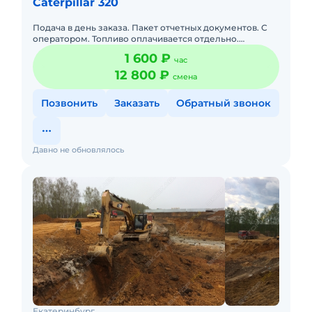
Caterpillar 320
Подача в день заказа. Пакет отчетных документов. С
оператором. Топливо оплачивается отдельно.
Долгосрочная аренда. Краткосрочная аренда. Сейчас
1 600 ₽
час
свободна.
12 800 ₽
смена
Позвонить
Заказать
Обратный звонок
Давно не обновлялось
Екатеринбург