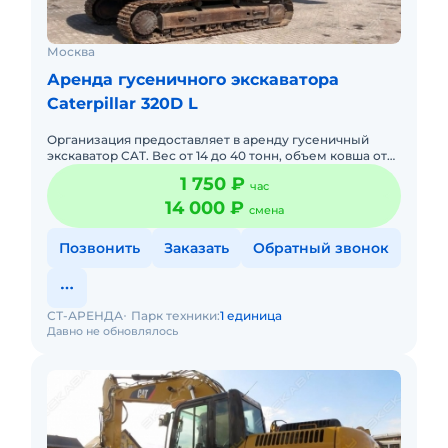
Москва
Аренда гусеничного экскаватора
Caterpillar 320D L
Организация предоставляет в аренду гусеничный
экскаватор CAT. Вес от 14 до 40 тонн, объем ковша от
0,3 мЗ до 1,8 м3 (по SAE). Навесное оборудование:
1 750 ₽
час
гидромоло
14 000 ₽
смена
Позвонить
Заказать
Обратный звонок
СТ-АРЕНДА
Парк техники:
1 единица
Давно не обновлялось