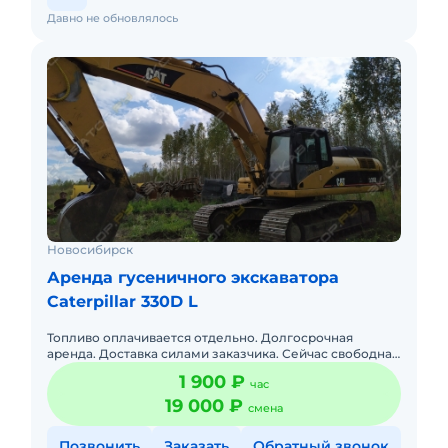
Давно не обновлялось
Новосибирск
Аренда гусеничного экскаватора
Caterpillar 330D L
Топливо оплачивается отдельно. Долгосрочная
аренда. Доставка силами заказчика. Сейчас свободна.
Подача в день заказа.
1 900 ₽
час
19 000 ₽
смена
Позвонить
Заказать
Обратный звонок