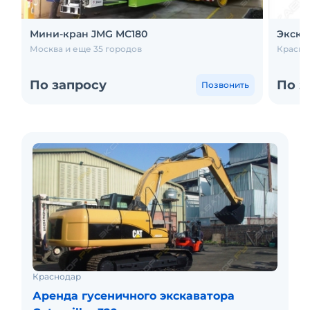
Мини-кран JMG MC180
Экска
Москва и еще 35 городов
Красно
По запросу
По з
Позвонить
Краснодар
Аренда гусеничного экскаватора