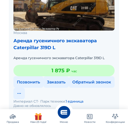
Москва
Аренда гусеничного экскаватора
Caterpillar 319D L
Аренда гусеничного экскаватора Caterpillar 319D L
1 875 ₽
час
Позвонить
Заказать
Обратный звонок
Империал СТ
Парк техники:
1 единица
Давно не обновлялось
Продажа
Нам 23 года!
Меню
Новости
Конференции