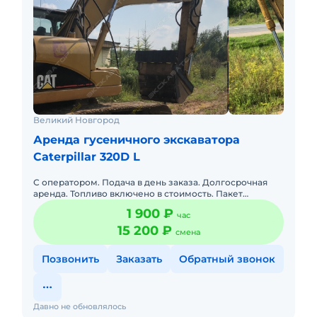
Великий Новгород
Аренда гусеничного экскаватора
Caterpillar 320D L
С оператором. Подача в день заказа. Долгосрочная
аренда. Топливо включено в стоимость. Пакет
отчетных документов. Краткосрочная аренда.
1 900 ₽
час
Доставка силами заказчик
15 200 ₽
смена
Позвонить
Заказать
Обратный звонок
Давно не обновлялось