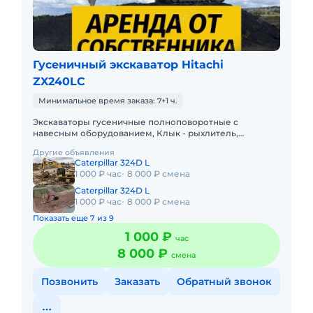
Гусеничный экскаватор Hitachi
ZX240LC
Минимальное время заказа: 7+1 ч.
Экскаваторы гусеничные полноповоротные с
навесным оборудованием, Клык - рыхлитель,
Траншейный ковш, Планировочный ковш.В автопарке
Другие объявления
компании имеются экскаваторы
Caterpillar 324D L
1 000 ₽ час
8 000 ₽ смена
Caterpillar 324D L
1 000 ₽ час
8 000 ₽ смена
Показать еще 7 из 9
1 000 ₽
час
8 000 ₽
смена
Позвонить
Заказать
Обратный звонок