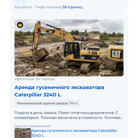
БашРент
Парк техники:
38 единиц
Уфа и ещё 34 города
Аренда гусеничного экскаватора
Caterpillar 324D L
Минимальное время заказа: 7+1 ч.
Подача в день заказа. Пакет отчетных документов. С
оператором. Топливо включено в стоимость. Топливо
оплачивается отдельно. Долгосрочная аренда.
Другие объявления
Краткосрочная а
Аренда гусеничного экскаватора Caterpillar
324D L