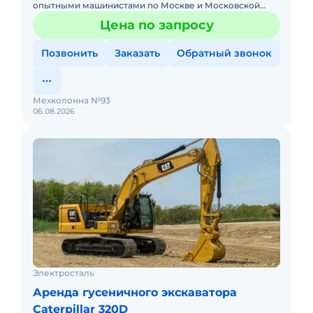
опытными машинистами по Москве и Московской
области. Любой вид аренды. Долгосрочный,
Цена по запросу
краткосрочный (почасовой, п
Позвонить
Заказать
Обратный звонок
Мехколонна №93
06.08.2026
Электросталь
Аренда гусеничного экскаватора
Caterpillar 320D