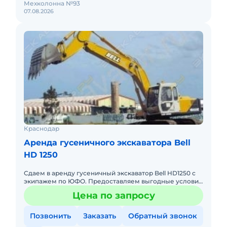
Мехколонна №93
07.08.2026
Краснодар
Аренда гусеничного экскаватора Bell
HD 1250
Сдаем в аренду гусеничный экскаватор Bell HD1250 с
экипажем по ЮФО. Предоставляем выгодные условия
для аренды гусеничного экскаватора Bell HD1250 в
Цена по запросу
Южном федера
Позвонить
Заказать
Обратный звонок