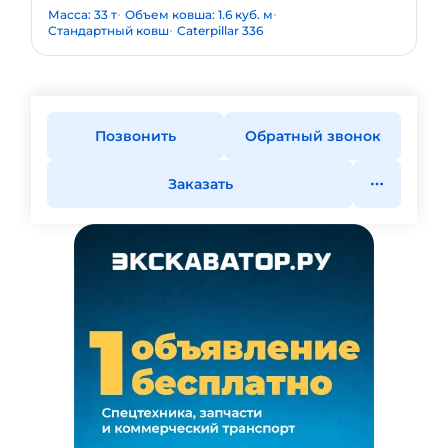
Масса: 33 т
Объем ковша: 1.6 куб. м
Стандартный ковш
Caterpillar 336
Позвонить
Обратный звонок
Заказать