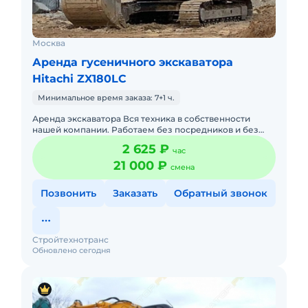
Москва
Аренда гусеничного экскаватора
Hitachi ZX180LC
Минимальное время заказа: 7+1 ч.
Аренда экскаватора Вся техника в собственности
нашей компании. Работаем без посредников и без
скрытых накруток! Предлагаем услуги экскаваторов,
2 625 ₽
час
таких марок, как
21 000 ₽
смена
Позвонить
Заказать
Обратный звонок
Стройтехнотранс
Обновлено сегодня