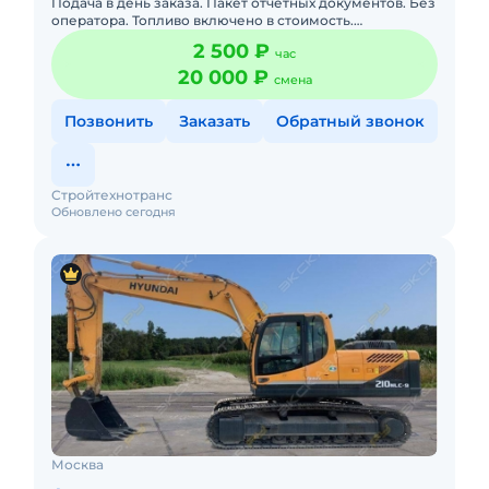
Подача в день заказа. Пакет отчетных документов. Без
оператора. Топливо включено в стоимость.
Долгосрочная аренда. Краткосрочная аренда. Техника
2 500 ₽
час
с малой наработ
20 000 ₽
смена
Позвонить
Заказать
Обратный звонок
Стройтехнотранс
Обновлено сегодня
Москва