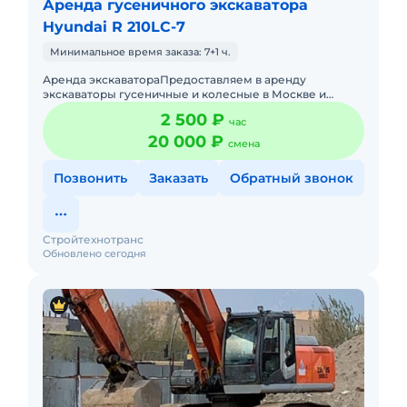
Аренда гусеничного экскаватора
Hyundai R 210LC-7
Минимальное время заказа: 7+1 ч.
Аренда экскаватораПредоставляем в аренду
экскаваторы гусеничные и колесные в Москве и
московской области от ведущей компании ООО
2 500 ₽
час
"Стройтехнотранс" .Вся техника
20 000 ₽
смена
Позвонить
Заказать
Обратный звонок
Стройтехнотранс
Обновлено сегодня