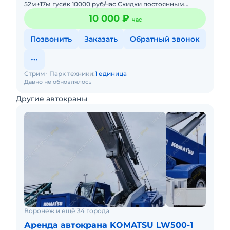
52м+17м гусёк 10000 руб/час Скидки постоянным
заказчикам и при большом объёме работ. Наличный и
10 000 ₽
час
безналичный ра
Позвонить
Заказать
Обратный звонок
Стрим
Парк техники:
1 единица
Давно не обновлялось
Другие автокраны
Воронеж и ещё 34 города
Аренда автокрана KOMATSU LW500-1