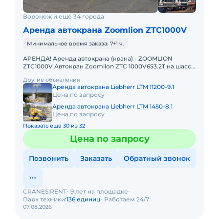
Воронеж и ещё 34 города
Аренда автокрана Zoomlion ZTC1000V
Минимальное время заказа: 7+1 ч.
АРЕНДА! Аренда автокрана (крана) - ZOOMLION
ZTC1000V Автокран Zoomlion ZTC 1000V653.2T на шасси
8х4, грузоподъемностью 100 т с основной стрелой 64,5
Другие объявления
м и удлин
Аренда автокрана Liebherr LTM 11200-9.1
Цена по запросу
Аренда автокрана Liebherr LTM 1450-8.1
Цена по запросу
Показать еще 30 из 32
Цена по запросу
Позвонить
Заказать
Обратный звонок
CRANES.RENT
9 лет на площадке
Парк техники:
136 единиц
Работаем 24/7
07.08.2026