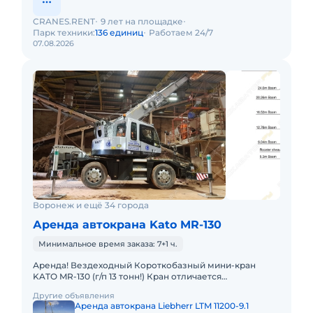
CRANES.RENT
9 лет на площадке
Парк техники:
136 единиц
Работаем 24/7
07.08.2026
Воронеж и ещё 34 города
Аренда автокрана Kato MR-130
Минимальное время заказа: 7+1 ч.
Аренда! Вездеходный Короткобазный мини-кран
KATO MR-130 (г/п 13 тонн!) Кран отличается
исключительной компактностью и проходимостью.
Другие объявления
Технические характеристик
Аренда автокрана Liebherr LTM 11200-9.1