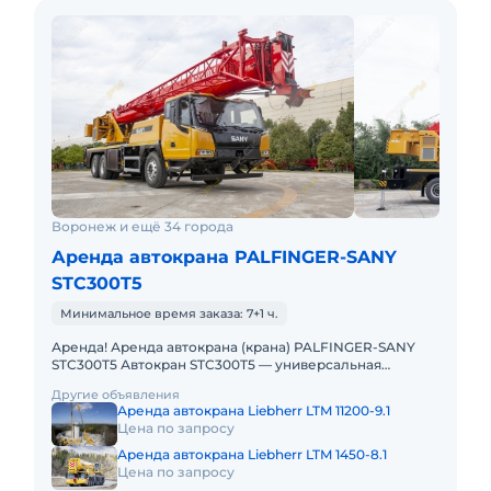
Воронеж и ещё 34 города
Аренда автокрана PALFINGER-SANY
STC300T5
Минимальное время заказа: 7+1 ч.
Аренда! Аренда автокрана (крана) PALFINGER-SANY
STC300T5 Автокран STC300T5 — универсальная
городская машина для широкого спектра работ (от
Другие объявления
строительства и ремон
Аренда автокрана Liebherr LTM 11200-9.1
Цена по запросу
Аренда автокрана Liebherr LTM 1450-8.1
Цена по запросу