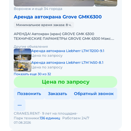
Воронеж и ещё 34 города
Аренда автокрана Grove GMK6300
Минимальное время заказа: 8 ч.
АРЕНДА! Автокран (кран) GROVE GMK 6300
ТЕХНИЧЕСКИЕ ПАРАМЕТРЫ GROVE GMK 6300 Макс.
грузоподъёмность: 300 т Телескопическая стрела: 60
Другие объявления
м Макс. высота подъёма
Аренда автокрана Liebherr LTM 11200-9.1
Цена по запросу
Аренда автокрана Liebherr LTM 1450-8.1
Цена по запросу
Показать еще 30 из 32
Цена по запросу
Позвонить
Заказать
Обратный звонок
CRANES.RENT
9 лет на площадке
Парк техники:
136 единиц
Работаем 24/7
07.08.2026