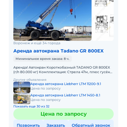
Воронеж и ещё 34 города
Аренда автокрана Tadano GR 800EX
Минимальное время заказа: 8 ч.
Аренда! Автокран Короткобазный TADANO GR 800EX
(г/п 80.000 кг) Комплектация: Стрела 47м, плюс гусёк
18м. Кран отличается исключительной компактностью
Другие объявления
и прохо
Аренда автокрана Liebherr LTM 11200-9.1
Цена по запросу
Аренда автокрана Liebherr LTM 1450-8.1
Цена по запросу
Показать еще 30 из 32
Цена по запросу
Позвонить
Заказать
Обратный звонок