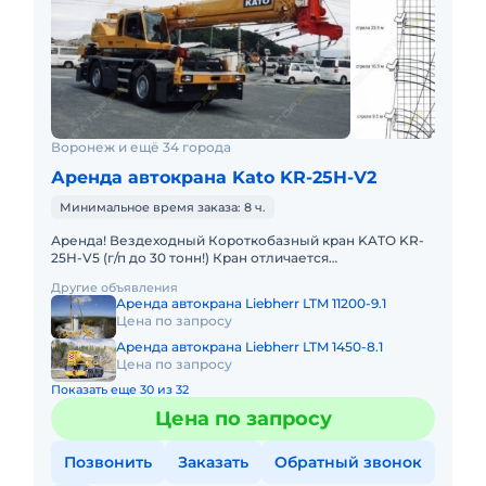
Воронеж и ещё 34 города
Аренда автокрана Kato KR-25H-V2
Минимальное время заказа: 8 ч.
Аренда! Вездеходный Короткобазный кран KATO KR-
25H-V5 (г/п до 30 тонн!) Кран отличается
исключительной компактностью и проходимостью по
Другие объявления
бездорожью. Техничес
Аренда автокрана Liebherr LTM 11200-9.1
Цена по запросу
Аренда автокрана Liebherr LTM 1450-8.1
Цена по запросу
Показать еще 30 из 32
Цена по запросу
Позвонить
Заказать
Обратный звонок