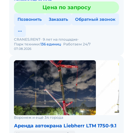
Цена по запросу
Позвонить
Заказать
Обратный звонок
CRANES.RENT
9 лет на площадке
Парк техники:
136 единиц
Работаем 24/7
07.08.2026
Воронеж и ещё 34 города
Аренда автокрана Liebherr LTM 1750-9.1