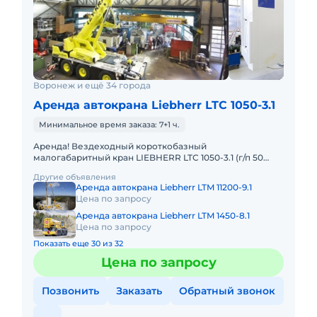
Воронеж и ещё 34 города
Аренда автокрана Liebherr LTC 1050-3.1
Минимальное время заказа: 7+1 ч.
Аренда! Вездеходный короткобазный
малогабаритный кран LIEBHERR LTC 1050-3.1 (г/п 50
тонн!) Кран отличается исключительной
Другие объявления
маневренностью и проходимостью по бе
Аренда автокрана Liebherr LTM 11200-9.1
Цена по запросу
Аренда автокрана Liebherr LTM 1450-8.1
Цена по запросу
Показать еще 30 из 32
Цена по запросу
Позвонить
Заказать
Обратный звонок