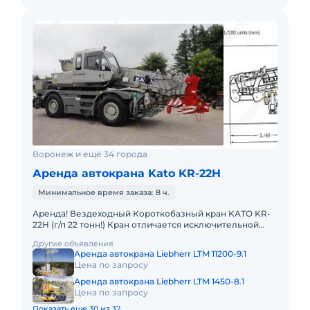
Воронеж и ещё 34 города
Аренда автокрана Kato KR-22H
Минимальное время заказа: 8 ч.
Аренда! Вездеходный Короткобазный кран KATO KR-
22H (г/п 22 тонн!) Кран отличается исключительной
компактностью и проходимостью по бездорожью.
Другие объявления
Технические хара
Аренда автокрана Liebherr LTM 11200-9.1
Цена по запросу
Аренда автокрана Liebherr LTM 1450-8.1
Цена по запросу
Показать еще 30 из 32