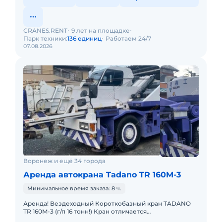
CRANES.RENT
9 лет на площадке
Парк техники:
136 единиц
Работаем 24/7
07.08.2026
Воронеж и ещё 34 города
Аренда автокрана Tadano TR 160M-3
Минимальное время заказа: 8 ч.
Аренда! Вездеходный Короткобазный кран TADANO
TR 160M-3 (г/п 16 тонн!) Кран отличается
исключительной компактностью и проходимостью по