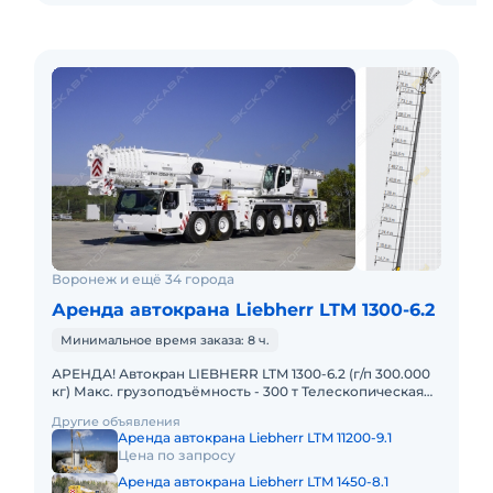
Воронеж и ещё 34 города
Аренда автокрана Liebherr LTM 1300-6.2
Минимальное время заказа: 8 ч.
АРЕНДА! Автокран LIEBHERR LTM 1300-6.2 (г/п 300.000
кг) Макс. грузоподъёмность - 300 т Телескопическая
стрела - 78 м Макс. высота подъёма - 114 м Макс. выл
Другие объявления
Аренда автокрана Liebherr LTM 11200-9.1
Цена по запросу
Аренда автокрана Liebherr LTM 1450-8.1