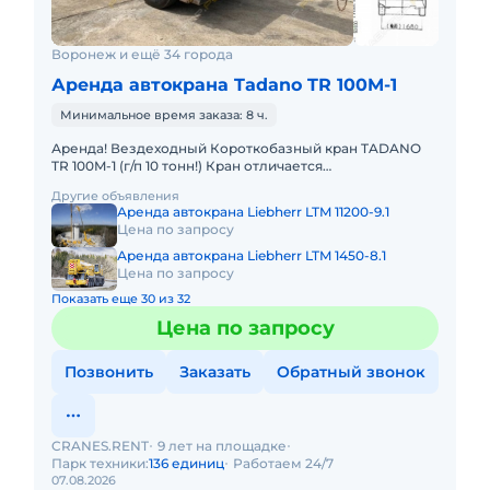
Воронеж и ещё 34 города
Аренда автокрана Tadano TR 100M-1
Минимальное время заказа: 8 ч.
Аренда! Вездеходный Короткобазный кран TADANO
TR 100M-1 (г/п 10 тонн!) Кран отличается
исключительной компактностью и проходимостью по
Другие объявления
бездорожью. Технические
Аренда автокрана Liebherr LTM 11200-9.1
Цена по запросу
Аренда автокрана Liebherr LTM 1450-8.1
Цена по запросу
Показать еще 30 из 32
Цена по запросу
Позвонить
Заказать
Обратный звонок
CRANES.RENT
9 лет на площадке
Парк техники:
136 единиц
Работаем 24/7
07.08.2026