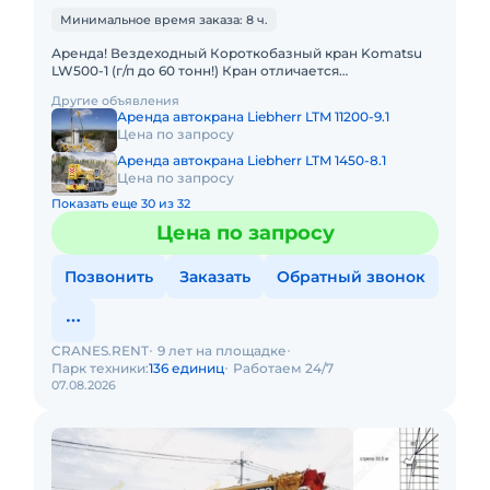
Минимальное время заказа: 8 ч.
Аренда! Вездеходный Короткобазный кран Komatsu
LW500-1 (г/п до 60 тонн!) Кран отличается
исключительной компактностью и проходимостью по
Другие объявления
бездорожью, он незам
Аренда автокрана Liebherr LTM 11200-9.1
Цена по запросу
Аренда автокрана Liebherr LTM 1450-8.1
Цена по запросу
Показать еще 30 из 32
Цена по запросу
Позвонить
Заказать
Обратный звонок
CRANES.RENT
9 лет на площадке
Парк техники:
136 единиц
Работаем 24/7
07.08.2026