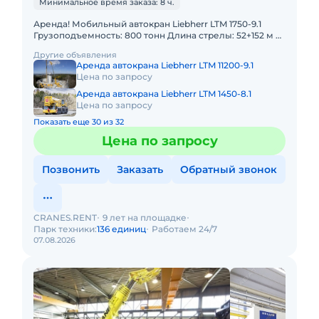
Минимальное время заказа: 8 ч.
Аренда! Мобильный автокран Liebherr LTM 1750-9.1
Грузоподъемность: 800 тонн Длина стрелы: 52+152 м В
наличии! Полный комплект документов:
Другие объявления
Свидетельство о ре
Аренда автокрана Liebherr LTM 11200-9.1
Цена по запросу
Аренда автокрана Liebherr LTM 1450-8.1
Цена по запросу
Показать еще 30 из 32
Цена по запросу
Позвонить
Заказать
Обратный звонок
CRANES.RENT
9 лет на площадке
Парк техники:
136 единиц
Работаем 24/7
07.08.2026