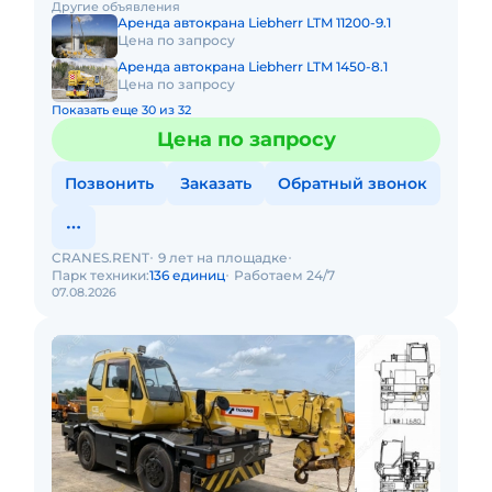
Другие объявления
бездорожью. Идеален в усл
Аренда автокрана Liebherr LTM 11200-9.1
Цена по запросу
Аренда автокрана Liebherr LTM 1450-8.1
Цена по запросу
Показать еще 30 из 32
Цена по запросу
Позвонить
Заказать
Обратный звонок
CRANES.RENT
9 лет на площадке
Парк техники:
136 единиц
Работаем 24/7
07.08.2026