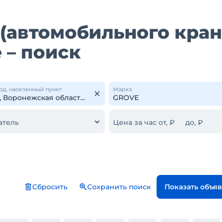
(автомобильного кран
 – поиск
од, населенный пункт
Марка
атель
Цена за час от, ₽
до, ₽
Сбросить
Сохранить поиск
Показать объя