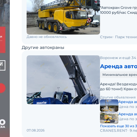
*Автокран Grove г
10000 руб/час Ски
объёме работ. На
Давно не обновлялось
Стрим
Парк техни
Другие автокраны
Воронеж и ещё 34
Аренда авт
Минимальное время
Аренда! Вездеходный Короткобазный кран Komatsu LW500-1 (г/п
до 60 тонн!) Кран
проходимостью по
Другие объявления
Аренда ав
Цена по 
Аренда ав
Цена по 
Показать еще 30 из 3
07.08.2026
CRANES.RENT
9 л