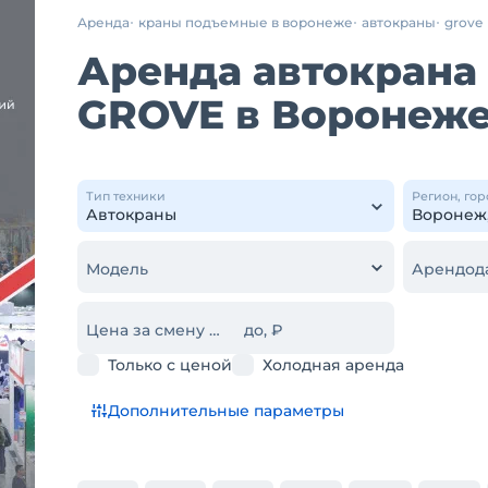
Аренда
краны подъемные в воронеже
автокраны
grove
Аренда автокрана 
GROVE в Воронеже
Тип техники
Регион, гор
Модель
Арендод
Цена за смену от, ₽
до, ₽
Только с ценой
Холодная аренда
Дополнительные параметры