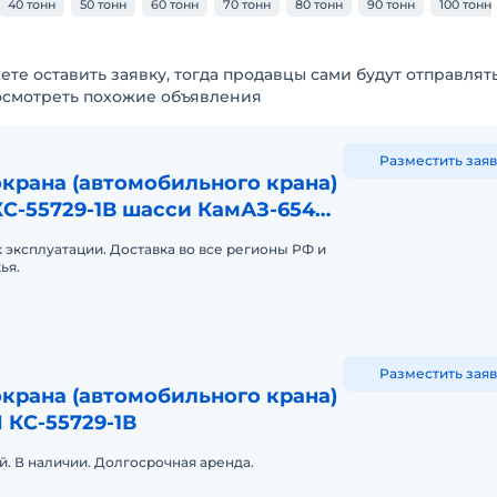
40 тонн
50 тонн
60 тонн
70 тонн
80 тонн
90 тонн
100 тонн
ете оставить заявку, тогда продавцы сами будут отправлят
осмотреть похожие объявления
Разместить заяв
крана (автомобильного крана)
С-55729-1В шасси КамАЗ-6540
к эксплуатации. Доставка во все регионы РФ и
ья.
Разместить заяв
крана (автомобильного крана)
КС-55729-1В
й. В наличии. Долгосрочная аренда.