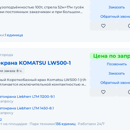
рузоподъёмностью 100т, стрела 52м+17м гусёк
Заказать
дки постоянным заказчикам и при большом
личный и безналичный ра
Обратный звон
ки:
1 единица
 города
Цена по зап
окрана KOMATSU LW500-1
Позвонить
 заказа: 8 ч.
Заказать
Обратный звон
 отличается исключительной компактностью и
 бездорожью, он незам
токрана Liebherr LTM 11200-9.1
запросу
токрана Liebherr LTM 1450-8.1
запросу
2
ет на площадке
Парк техники:
136 единиц
Работаем 24/7