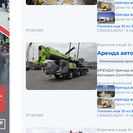
Аренда ав
Цена по 
Аренда ав
Цена по 
Показать еще 30 из 3
07.08.2026
CRANES.RENT
9 л
Воронеж и ещё 34
Аренда авто
Минимальное время 
АРЕНДА! Аренда ав
Автокран Zoomlion
грузоподъемностью
Другие объявления
Аренда ав
Цена по 
Аренда ав
Цена по 
Показать еще 30 из 3
07.08.2026
CRANES.RENT
9 л
Воронеж и ещё 34