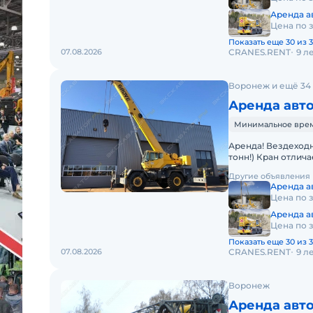
Аренда ав
Цена по 
Показать еще 30 из 3
07.08.2026
CRANES.RENT
9 л
Воронеж и ещё 34
Аренда авто
Минимальное время 
Аренда! Вездеход
тонн!) Кран отличается исключительной маневренностью и
проходимостью по
Другие объявления
Аренда ав
Цена по 
Аренда ав
Цена по 
Показать еще 30 из 3
07.08.2026
CRANES.RENT
9 л
Воронеж
Аренда авт