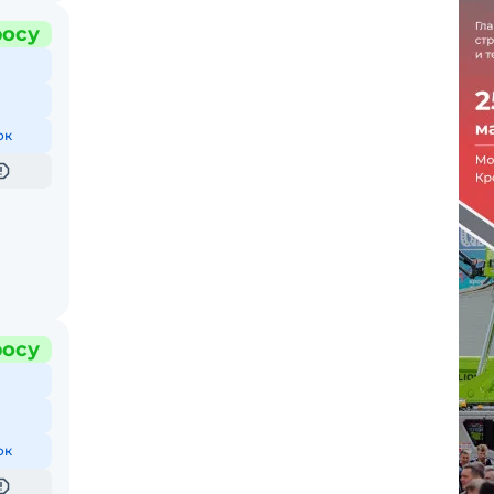
росу
ок
росу
ок