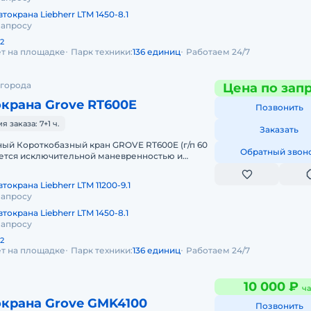
токрана Liebherr LTM 1450-8.1
запросу
2
ет на площадке
Парк техники:
136 единиц
Работаем 24/7
 города
Цена по зап
крана Grove RT600E
Позвонить
заказа: 7+1 ч.
Заказать
ный Короткобазный кран GROVE RT600E (г/п 60
Обратный звон
 бездорожью. Технические х
токрана Liebherr LTM 11200-9.1
запросу
токрана Liebherr LTM 1450-8.1
запросу
2
ет на площадке
Парк техники:
136 единиц
Работаем 24/7
10 000 ₽
ча
окрана Grove GMK4100
Позвонить