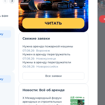
150 тонн
160 тонн
200 тонн
250 тонн
300 тонн
350 тонн
5
ь вам
ку
Свежие заявки
Нужна аренда пожарной машины
07.08.26
Воронеж
Нужен в аренду перегружатель
07.08.26
Новокузнецк
Нужны в аренду перегружатели
06.08.26
Новороссийск
Все заявки
ку
Новости: Всё об аренде
X Международный форум
арендных и строительных