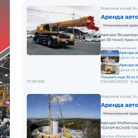
Воронеж и ещё 34
Аренда авто
Минимальное время
Аренда! Вездеходный Короткобазный кран KATO KR-25H-V5 (г/п
до 30 тонн!) Кран
проходимостью по
Другие объявления
Аренда ав
Цена по 
Аренда ав
Цена по 
Показать еще 30 из 3
07.08.2026
CRANES.RENT
9 л
Воронеж и ещё 34
Аренда авток
Минимальное время 
Аренда! Мобильный автокран (кран) Liebherr LTM 11200-9.1
ТЕХНИЧЕСКИЕ ПАРА
1200 т Телескопиче
Другие объявления