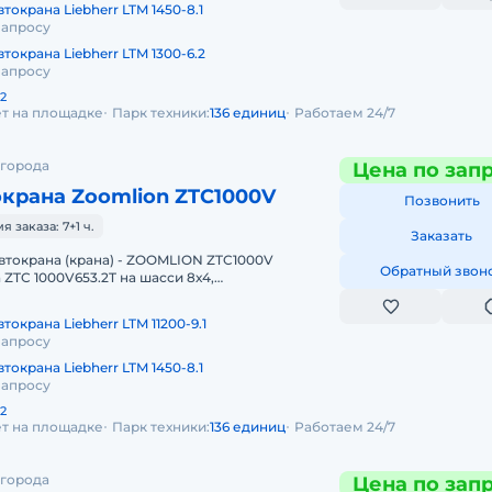
токрана Liebherr LTM 1450-8.1
запросу
токрана Liebherr LTM 1300-6.2
запросу
2
ет на площадке
Парк техники:
136 единиц
Работаем 24/7
 города
Цена по зап
крана Zoomlion ZTC1000V
Позвонить
заказа: 7+1 ч.
Заказать
токрана (крана) - ZOOMLION ZTC1000V
Обратный звон
 ZTC 1000V653.2T на шасси 8х4,
 100 т с основной стрелой 64,5 м и удлин
токрана Liebherr LTM 11200-9.1
запросу
токрана Liebherr LTM 1450-8.1
запросу
2
ет на площадке
Парк техники:
136 единиц
Работаем 24/7
 города
Цена по зап