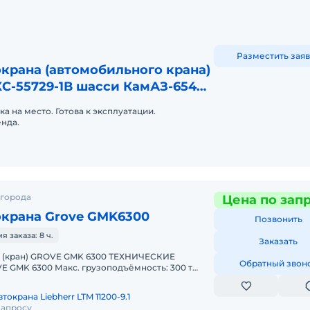
Разместить заяв
крана (автомобильного крана)
С-55729-1В шасси КамАЗ-6540
а на место. Готова к эксплуатации.
нда.
 города
Цена по зап
окрана Grove GMK6300
Позвонить
 заказа: 8 ч.
Заказать
 (кран) GROVE GMK 6300 ТЕХНИЧЕСКИЕ
Обратный звон
GMK 6300 Макс. грузоподъёмность: 300 т
трела: 60 м Макс. высота подъёма
токрана Liebherr LTM 11200-9.1
запросу