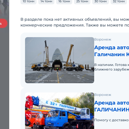
10 тонн
14 тонн
16 тонн
25 тонн
30 тонн
32 тонн
В разделе пока нет активных объявлений, вы мож
коммерческие предложения. Также вы можете п
Воронеж
Аренда авто
Галичанин К
(8 х 4)
В наличии. Готова 
ближнего зарубеж
Воронеж
Аренда авто
ГАЛИЧАНИН 
Помогу с доставко