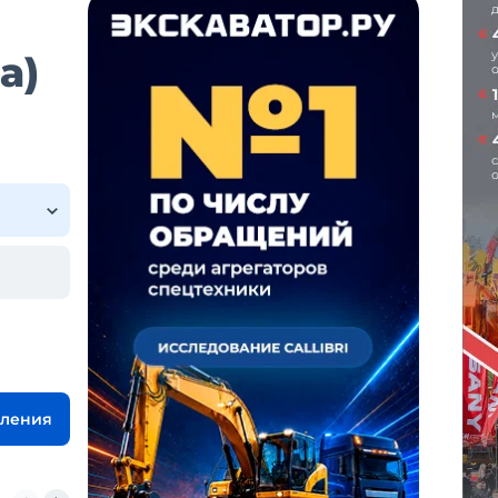
а)
вления