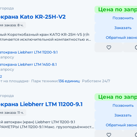
 города
Цена по зап
крана Kato KR-25H-V2
Позвонить
 заказа: 8 ч.
Заказать
Обратный звон
 отличается исключительной компактностью и
 бездорожью. Техничес
токрана Liebherr LTM 11200-9.1
запросу
токрана Liebherr LTM 1450-8.1
запросу
2
ет на площадке
Парк техники:
136 единиц
Работаем 24/7
 города
Цена по зап
рана Liebherr LTM 11200-9.1
Позвонить
заказа: 11 ч.
Заказать
Обратный звон
МЕТРЫ LTM 11200-9.1 Макс. грузоподъёмность:
ская стрела: 100 м Макс.