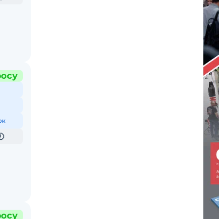
росу
ок
росу