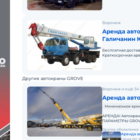
Воронеж
Аренда авто
Галичанин К
(8 х 4)
Бесплатная доставк
Краткосрочная аре
Другие автокраны GROVE
Воронеж и ещё 34
Аренда авт
Минимальное время
АРЕНДА! Автокран
ПАРАМЕТРЫ GROVE 
Телескопическая с
Другие объявления
Аренда ав
Цена по 